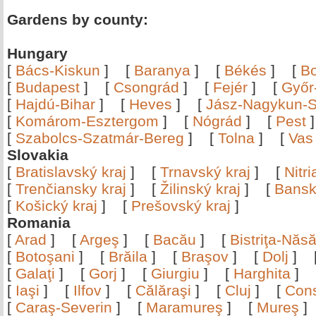
Gardens by county:
Hungary
[
Bács-Kiskun
]
[
Baranya
]
[
Békés
]
[
B
[
Budapest
]
[
Csongrád
]
[
Fejér
]
[
Győr
[
Hajdú-Bihar
]
[
Heves
]
[
Jász-Nagykun-S
[
Komárom-Esztergom
]
[
Nógrád
]
[
Pest
[
Szabolcs-Szatmár-Bereg
]
[
Tolna
]
[
Vas
Slovakia
[
Bratislavský kraj
]
[
Trnavský kraj
]
[
Nitr
[
Trenčiansky kraj
]
[
Žilinský kraj
]
[
Bansk
[
Košický kraj
]
[
Prešovský kraj
]
Romania
[
Arad
]
[
Argeş
]
[
Bacău
]
[
Bistriţa-Nă
[
Botoşani
]
[
Brăila
]
[
Braşov
]
[
Dolj
]
[
Galaţi
]
[
Gorj
]
[
Giurgiu
]
[
Harghita
]
[
Iaşi
]
[
Ilfov
]
[
Călăraşi
]
[
Cluj
]
[
Con
[
Caraş-Severin
]
[
Maramureş
]
[
Mureş