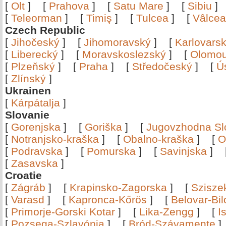
[
Olt
]
[
Prahova
]
[
Satu Mare
]
[
Sibiu
[
Teleorman
]
[
Timiş
]
[
Tulcea
]
[
Vâlce
Czech Republic
[
Jihočeský
]
[
Jihomoravský
]
[
Karlovars
[
Liberecký
]
[
Moravskoslezský
]
[
Olomo
[
Plzeňský
]
[
Praha
]
[
Středočeský
]
[
Ú
[
Zlínský
]
Ukrainen
[
Kárpátalja
]
Slovanie
[
Gorenjska
]
[
Goriška
]
[
Jugovzhodna Sl
[
Notranjsko-kraška
]
[
Obalno-kraška
]
[
O
[
Podravska
]
[
Pomurska
]
[
Savinjska
]
[
Zasavska
]
Croatie
[
Zágráb
]
[
Krapinsko-Zagorska
]
[
Szisze
[
Varasd
]
[
Kapronca-Kőrös
]
[
Belovar-Bi
[
Primorje-Gorski Kotar
]
[
Lika-Zengg
]
[
I
[
Pozsega-Szlavónia
]
[
Bród-Szávamente