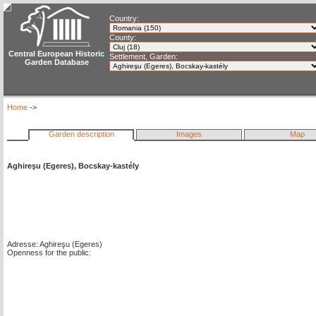
Country:
County:
Central European Historic
Settlement, Garden:
Garden Database
Home
->
Garden description
Images
Map
Aghireşu (Egeres), Bocskay-kastély
Adresse: Aghireşu (Egeres)
Openness for the public: