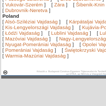
[
Vukovár-Szerém
]
[
Zára
]
[
Šibenik-Knin
[
Dubrovnik-Neretva
]
Poland
[
Alsó-Sziléziai Vajdaság
]
[
Kárpátaljai Vaj
[
Kis-Lengyelországi Vajdaság
]
[
Kujávia-P
[
Łódźi Vajdaság
]
[
Lublini Vajdaság
]
[
Lu
[
Mazóviai Vajdaság
]
[
Nagy-Lengyelország
[
Nyugat-Pomerániai Vajdaság
]
[
Opolei Va
[
Pomerániai Vajdaság
]
[
Świętokrzyski Vaj
[
Warmia-Mazúriai Vajdaság
]
Készült a Budapesti Corvinus Egyetem Tájtervezési és Területf
az OTKA, az NKA és a Visegrádi Al