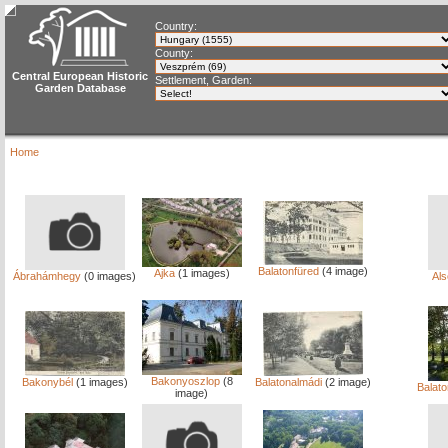
Country:
County:
Central European Historic
Settlement, Garden:
Garden Database
Home
Balatonfüred
(4 image)
Ajka
(1 images)
Ábrahámhegy
(0 images)
Als
Bakonyoszlop
(8
Bakonybél
(1 images)
Balatonalmádi
(2 image)
Balato
image)