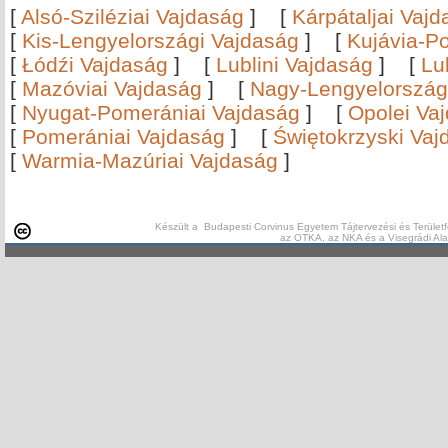
[
Alsó-Sziléziai Vajdaság
]
[
Kárpátaljai Vaj
[
Kis-Lengyelországi Vajdaság
]
[
Kujávia-P
[
Łódźi Vajdaság
]
[
Lublini Vajdaság
]
[
Lu
[
Mazóviai Vajdaság
]
[
Nagy-Lengyelország
[
Nyugat-Pomerániai Vajdaság
]
[
Opolei Va
[
Pomerániai Vajdaság
]
[
Świętokrzyski Vaj
[
Warmia-Mazúriai Vajdaság
]
Készült a Budapesti Corvinus Egyetem Tájtervezési és Területf
az OTKA, az NKA és a Visegrádi Al