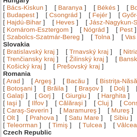
Hungary
[
Bács-Kiskun
]
[
Baranya
]
[
Békés
]
[
B
[
Budapest
]
[
Csongrád
]
[
Fejér
]
[
Győr
[
Hajdú-Bihar
]
[
Heves
]
[
Jász-Nagykun-S
[
Komárom-Esztergom
]
[
Nógrád
]
[
Pest
[
Szabolcs-Szatmár-Bereg
]
[
Tolna
]
[
Vas
Slovakia
[
Bratislavský kraj
]
[
Trnavský kraj
]
[
Nitr
[
Trenčiansky kraj
]
[
Žilinský kraj
]
[
Bansk
[
Košický kraj
]
[
Prešovský kraj
]
Romania
[
Arad
]
[
Argeş
]
[
Bacău
]
[
Bistriţa-Nă
[
Botoşani
]
[
Brăila
]
[
Braşov
]
[
Dolj
]
[
Galaţi
]
[
Gorj
]
[
Giurgiu
]
[
Harghita
]
[
Iaşi
]
[
Ilfov
]
[
Călăraşi
]
[
Cluj
]
[
Con
[
Caraş-Severin
]
[
Maramureş
]
[
Mureş
[
Olt
]
[
Prahova
]
[
Satu Mare
]
[
Sibiu
[
Teleorman
]
[
Timiş
]
[
Tulcea
]
[
Vâlce
Czech Republic