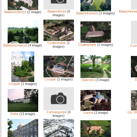
Balatonfüred
(0
Balatonkene
Balatonederics
(2 image)
Balatonkenese
(1 images)
images)
Csabrendek
(1
Csabrendek
(1 images)
Balatonszepezd
(4 image)
Cse
images)
Csopak
(1 images)
D
Dabronc
(3 image)
Csopak
(1 images)
Farkasgyepű
(0
Gic (
Ganna
(3 image)
Doba
(13 image)
images)