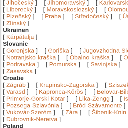
[
Jihočeský
]
[
Jihomoravský
]
[
Karlovars
[
Liberecký
]
[
Moravskoslezský
]
[
Olomo
[
Plzeňský
]
[
Praha
]
[
Středočeský
]
[
Ú
[
Zlínský
]
Ukrainen
[
Kárpátalja
]
Slovanie
[
Gorenjska
]
[
Goriška
]
[
Jugovzhodna Sl
[
Notranjsko-kraška
]
[
Obalno-kraška
]
[
O
[
Podravska
]
[
Pomurska
]
[
Savinjska
]
[
Zasavska
]
Croatie
[
Zágráb
]
[
Krapinsko-Zagorska
]
[
Szisze
[
Varasd
]
[
Kapronca-Kőrös
]
[
Belovar-Bi
[
Primorje-Gorski Kotar
]
[
Lika-Zengg
]
[
I
[
Pozsega-Szlavónia
]
[
Bród-Szávamente
[
Vukovár-Szerém
]
[
Zára
]
[
Šibenik-Knin
[
Dubrovnik-Neretva
]
Poland