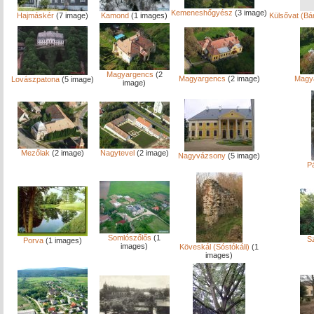
Kemeneshőgyész
(3 image)
Hajmáskér
(7 image)
Kamond
(1 images)
Külsővat (Bá
Magyargencs
(2
Magyargencs
(2 image)
Magy
Lovászpatona
(5 image)
image)
Mezőlak
(2 image)
Nagytevel
(2 image)
Nagyvázsony
(5 image)
P
Somlószőlős
(1
S
Porva
(1 images)
images)
Köveskál (Sóstókáli)
(1
images)