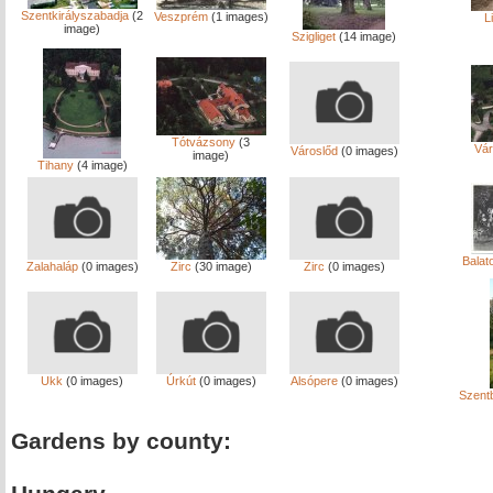
Szentkirályszabadja
(2
Veszprém
(1 images)
L
image)
Szigliget
(14 image)
Tótvázsony
(3
Vár
Városlőd
(0 images)
image)
Tihany
(4 image)
Balat
Zalahaláp
(0 images)
Zirc
(30 image)
Zirc
(0 images)
Ukk
(0 images)
Úrkút
(0 images)
Alsópere
(0 images)
Szentb
Gardens by county: