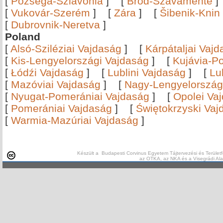
[
Pozsega-Szlavónia
]
[
Bród-Szávamente
[
Vukovár-Szerém
]
[
Zára
]
[
Šibenik-Knin
[
Dubrovnik-Neretva
]
Poland
[
Alsó-Sziléziai Vajdaság
]
[
Kárpátaljai Vaj
[
Kis-Lengyelországi Vajdaság
]
[
Kujávia-P
[
Łódźi Vajdaság
]
[
Lublini Vajdaság
]
[
Lu
[
Mazóviai Vajdaság
]
[
Nagy-Lengyelország
[
Nyugat-Pomerániai Vajdaság
]
[
Opolei Va
[
Pomerániai Vajdaság
]
[
Świętokrzyski Vaj
[
Warmia-Mazúriai Vajdaság
]
Készült a Budapesti Corvinus Egyetem Tájtervezési és Területf
az OTKA, az NKA és a Visegrádi Al