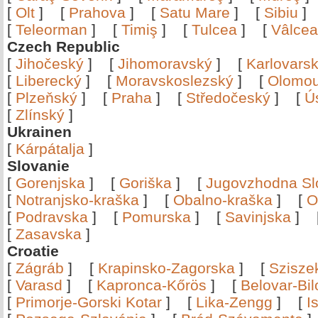
[
Olt
]
[
Prahova
]
[
Satu Mare
]
[
Sibiu
[
Teleorman
]
[
Timiş
]
[
Tulcea
]
[
Vâlce
Czech Republic
[
Jihočeský
]
[
Jihomoravský
]
[
Karlovars
[
Liberecký
]
[
Moravskoslezský
]
[
Olomo
[
Plzeňský
]
[
Praha
]
[
Středočeský
]
[
Ú
[
Zlínský
]
Ukrainen
[
Kárpátalja
]
Slovanie
[
Gorenjska
]
[
Goriška
]
[
Jugovzhodna Sl
[
Notranjsko-kraška
]
[
Obalno-kraška
]
[
O
[
Podravska
]
[
Pomurska
]
[
Savinjska
]
[
Zasavska
]
Croatie
[
Zágráb
]
[
Krapinsko-Zagorska
]
[
Szisze
[
Varasd
]
[
Kapronca-Kőrös
]
[
Belovar-Bi
[
Primorje-Gorski Kotar
]
[
Lika-Zengg
]
[
I