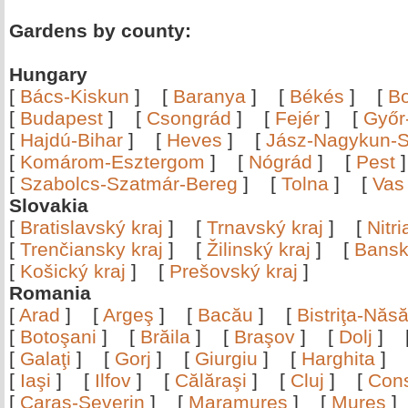
Gardens by county:
Hungary
[
Bács-Kiskun
]
[
Baranya
]
[
Békés
]
[
B
[
Budapest
]
[
Csongrád
]
[
Fejér
]
[
Győr
[
Hajdú-Bihar
]
[
Heves
]
[
Jász-Nagykun-S
[
Komárom-Esztergom
]
[
Nógrád
]
[
Pest
[
Szabolcs-Szatmár-Bereg
]
[
Tolna
]
[
Vas
Slovakia
[
Bratislavský kraj
]
[
Trnavský kraj
]
[
Nitr
[
Trenčiansky kraj
]
[
Žilinský kraj
]
[
Bansk
[
Košický kraj
]
[
Prešovský kraj
]
Romania
[
Arad
]
[
Argeş
]
[
Bacău
]
[
Bistriţa-Nă
[
Botoşani
]
[
Brăila
]
[
Braşov
]
[
Dolj
]
[
Galaţi
]
[
Gorj
]
[
Giurgiu
]
[
Harghita
]
[
Iaşi
]
[
Ilfov
]
[
Călăraşi
]
[
Cluj
]
[
Con
[
Caraş-Severin
]
[
Maramureş
]
[
Mureş