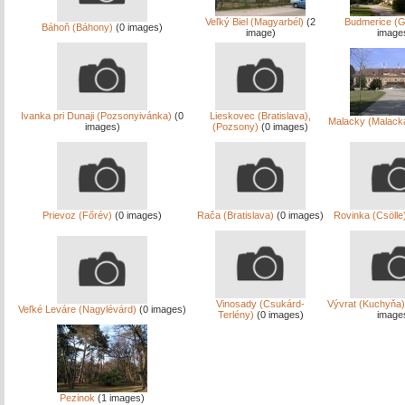
Veľký Biel (Magyarbél)
(2
Budmerice (G
Báhoň (Báhony)
(0 images)
image)
image
Ivanka pri Dunaji (Pozsonyivánka)
(0
Lieskovec (Bratislava),
Malacky (Malack
images)
(Pozsony)
(0 images)
Prievoz (Főrév)
(0 images)
Rača (Bratislava)
(0 images)
Rovinka (Csölle
Vinosady (Csukárd-
Vývrat (Kuchyňa)
Veľké Leváre (Nagylévárd)
(0 images)
Terlény)
(0 images)
image
Pezinok
(1 images)