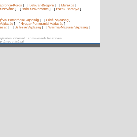
apronca-Kőrös
]
[
Belovar-Bilogora
]
[
Muraköz
]
Szlavónia
]
[
Bród-Szávamente
]
[
Eszék-Baranya
]
]
jávia-Pomerániai Vajdaság
]
[
Łódźi Vajdaság
]
Vajdaság
]
[
Nyugat-Pomerániai Vajdaság
]
daság
]
[
Sziléziai Vajdaság
]
[
Warmia-Mazúriai Vajdaság
]
ejlesztési valamint Kertművészeti Tanszékén
ap támogatásával