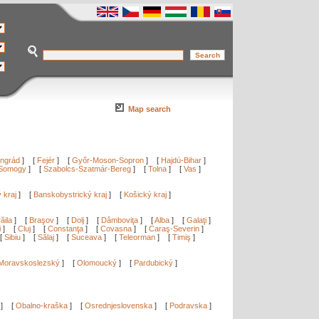
Map search
ngrád
]
[
Fejér
]
[
Győr-Moson-Sopron
]
[
Hajdú-Bihar
]
Somogy
]
[
Szabolcs-Szatmár-Bereg
]
[
Tolna
]
[
Vas
]
ý kraj
]
[
Banskobystrický kraj
]
[
Košický kraj
]
ăila
]
[
Braşov
]
[
Dolj
]
[
Dâmboviţa
]
[
Alba
]
[
Galaţi
]
i
]
[
Cluj
]
[
Constanţa
]
[
Covasna
]
[
Caraş-Severin
]
[
Sibiu
]
[
Sălaj
]
[
Suceava
]
[
Teleorman
]
[
Timiş
]
Moravskoslezský
]
[
Olomoucký
]
[
Pardubický
]
]
[
Obalno-kraška
]
[
Osrednjeslovenska
]
[
Podravska
]