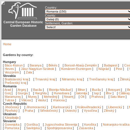
Country:
County:
Central European Historic
Settlement, Garden:
Garden Database
Home
Gardens by county:
Hungary
[
Bács-Kiskun
]
[
Baranya
]
[
Békés
]
[
Borsod-Abaúj-Zemplén
]
[
Budapest
]
[
Cso
[
Heves
]
[
Jász-Nagykun-Szolnok
]
[
Komárom-Esztergom
]
[
Nógrád
]
[
Pest
]
[
[
Veszprém
]
[
Zala
]
Slovakia
[
Bratislavský kraj
]
[
Trnavský kraj
]
[
Nitriansky kraj
]
[
Trenčiansky kraj
]
[
Žilinsk
[
Prešovský kraj
]
Romania
[
Arad
]
[
Argeş
]
[
Bacău
]
[
Bistriţa-Năsăud
]
[
Bihor
]
[
Buzău
]
[
Botoşani
]
[
Br
[
Gorj
]
[
Giurgiu
]
[
Harghita
]
[
Hunedoara
]
[
Ialomiţa
]
[
Iaşi
]
[
Ilfov
]
[
Călăraş
[
Maramureş
]
[
Mureş
]
[
Mehedinţi
]
[
Neamţ
]
[
Olt
]
[
Prahova
]
[
Satu Mare
]
[
Tulcea
]
[
Vâlcea
]
[
Vaslui
]
[
Vrancea
]
Czech Republic
[
Jihočeský
]
[
Jihomoravský
]
[
Karlovarský
]
[
Královéhradecký
]
[
Liberecký
]
[
[
Plzeňský
]
[
Praha
]
[
Středočeský
]
[
Ústecký
]
[
Vysočina
]
[
Zlínský
]
Ukrainen
[
Kárpátalja
]
Slovanie
[
Gorenjska
]
[
Goriška
]
[
Jugovzhodna Slovenija
]
[
Koroška
]
[
Notranjsko-kraška
[
Pomurska
]
[
Savinjska
]
[
Spodnjeposavska
]
[
Zasavska
]