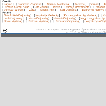
Croatie
[
Zágráb
]
[
Krapinsko-Zagorska
]
[
Sziszek-Moslavina
]
[
Karlovac
]
[
Varasd
]
[
K
[
Primorje-Gorski Kotar
]
[
Lika-Zengg
]
[
Isztria
]
[
Verőce-Drávamente
]
[
Pozsega-
[
Vukovár-Szerém
]
[
Zára
]
[
Šibenik-Knin
]
[
Split-Dalmácia
]
[
Dubrovnik-Neretva
Poland
[
Alsó-Sziléziai Vajdaság
]
[
Kárpátaljai Vajdaság
]
[
Kis-Lengyelországi Vajdaság
]
[
Ku
[
Lublini Vajdaság
]
[
Lubuszi Vajdaság
]
[
Mazóviai Vajdaság
]
[
Nagy-Lengyelországi 
[
Opolei Vajdaság
]
[
Podlasiei Vajdaság
]
[
Pomerániai Vajdaság
]
[
Świętokrzyski Vaj
Készült a Budapesti Corvinus Egyetem Tájtervezési és Területf
az OTKA, az NKA és a Visegrádi Al