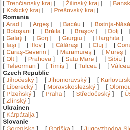
[
Trenčiansky kraj
]
[
Žilinský kraj
]
[
Bansk
[
Košický kraj
]
[
Prešovský kraj
]
Romania
[
Arad
]
[
Argeş
]
[
Bacău
]
[
Bistriţa-Nă
[
Botoşani
]
[
Brăila
]
[
Braşov
]
[
Dolj
]
[
Galaţi
]
[
Gorj
]
[
Giurgiu
]
[
Harghita
]
[
Iaşi
]
[
Ilfov
]
[
Călăraşi
]
[
Cluj
]
[
Con
[
Caraş-Severin
]
[
Maramureş
]
[
Mureş
[
Olt
]
[
Prahova
]
[
Satu Mare
]
[
Sibiu
[
Teleorman
]
[
Timiş
]
[
Tulcea
]
[
Vâlce
Czech Republic
[
Jihočeský
]
[
Jihomoravský
]
[
Karlovars
[
Liberecký
]
[
Moravskoslezský
]
[
Olomo
[
Plzeňský
]
[
Praha
]
[
Středočeský
]
[
Ú
[
Zlínský
]
Ukrainen
[
Kárpátalja
]
Slovanie
[
Gorenjska
]
[
Goriška
]
[
Jugovzhodna Sl