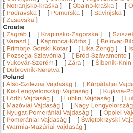
[
Notranjsko-kraška
]
[
Obalno-kraška
]
[
O
[
Podravska
]
[
Pomurska
]
[
Savinjska
]
[
Zasavska
]
Croatie
[
Zágráb
]
[
Krapinsko-Zagorska
]
[
Szisze
[
Varasd
]
[
Kapronca-Kőrös
]
[
Belovar-Bi
[
Primorje-Gorski Kotar
]
[
Lika-Zengg
]
[
I
[
Pozsega-Szlavónia
]
[
Bród-Szávamente
[
Vukovár-Szerém
]
[
Zára
]
[
Šibenik-Knin
[
Dubrovnik-Neretva
]
Poland
[
Alsó-Sziléziai Vajdaság
]
[
Kárpátaljai Vaj
[
Kis-Lengyelországi Vajdaság
]
[
Kujávia-P
[
Łódźi Vajdaság
]
[
Lublini Vajdaság
]
[
Lu
[
Mazóviai Vajdaság
]
[
Nagy-Lengyelország
[
Nyugat-Pomerániai Vajdaság
]
[
Opolei Va
[
Pomerániai Vajdaság
]
[
Świętokrzyski Vaj
[
Warmia-Mazúriai Vajdaság
]