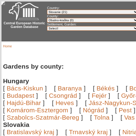
Country:
County:
Central European Historic
Settlement, Garden:
Garden Database
Home
Gardens by county:
Hungary
[
Bács-Kiskun
]
[
Baranya
]
[
Békés
]
[
B
[
Budapest
]
[
Csongrád
]
[
Fejér
]
[
Győr
[
Hajdú-Bihar
]
[
Heves
]
[
Jász-Nagykun-S
[
Komárom-Esztergom
]
[
Nógrád
]
[
Pest
[
Szabolcs-Szatmár-Bereg
]
[
Tolna
]
[
Vas
Slovakia
[
Bratislavský kraj
]
[
Trnavský kraj
]
[
Nitr