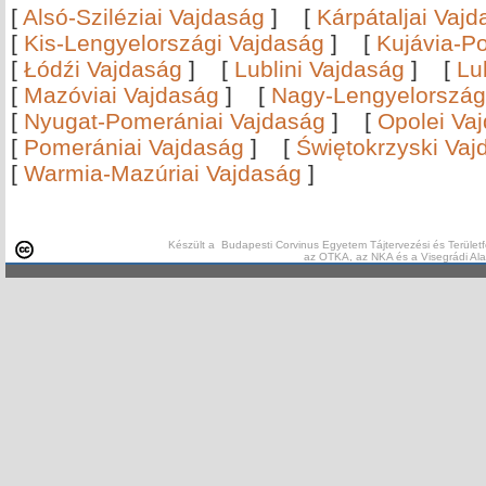
[
Alsó-Sziléziai Vajdaság
]
[
Kárpátaljai Vaj
[
Kis-Lengyelországi Vajdaság
]
[
Kujávia-P
[
Łódźi Vajdaság
]
[
Lublini Vajdaság
]
[
Lu
[
Mazóviai Vajdaság
]
[
Nagy-Lengyelország
[
Nyugat-Pomerániai Vajdaság
]
[
Opolei Va
[
Pomerániai Vajdaság
]
[
Świętokrzyski Vaj
[
Warmia-Mazúriai Vajdaság
]
Készült a Budapesti Corvinus Egyetem Tájtervezési és Területf
az OTKA, az NKA és a Visegrádi Al