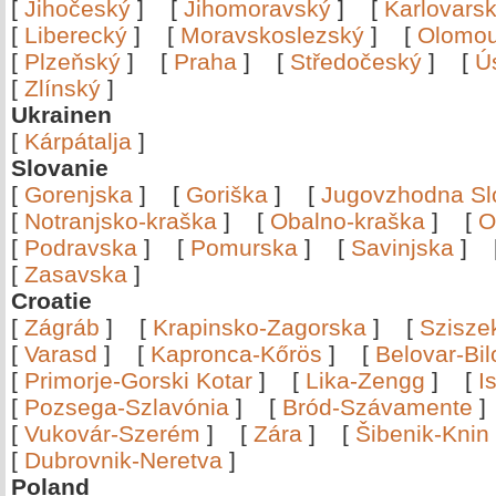
[
Jihočeský
]
[
Jihomoravský
]
[
Karlovars
[
Liberecký
]
[
Moravskoslezský
]
[
Olomo
[
Plzeňský
]
[
Praha
]
[
Středočeský
]
[
Ú
[
Zlínský
]
Ukrainen
[
Kárpátalja
]
Slovanie
[
Gorenjska
]
[
Goriška
]
[
Jugovzhodna Sl
[
Notranjsko-kraška
]
[
Obalno-kraška
]
[
O
[
Podravska
]
[
Pomurska
]
[
Savinjska
]
[
Zasavska
]
Croatie
[
Zágráb
]
[
Krapinsko-Zagorska
]
[
Szisze
[
Varasd
]
[
Kapronca-Kőrös
]
[
Belovar-Bi
[
Primorje-Gorski Kotar
]
[
Lika-Zengg
]
[
I
[
Pozsega-Szlavónia
]
[
Bród-Szávamente
[
Vukovár-Szerém
]
[
Zára
]
[
Šibenik-Knin
[
Dubrovnik-Neretva
]
Poland