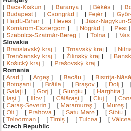
[
Bács-Kiskun
]
[
Baranya
]
[
Békés
]
[
B
[
Budapest
]
[
Csongrád
]
[
Fejér
]
[
Győr
[
Hajdú-Bihar
]
[
Heves
]
[
Jász-Nagykun-S
[
Komárom-Esztergom
]
[
Nógrád
]
[
Pest
[
Szabolcs-Szatmár-Bereg
]
[
Tolna
]
[
Vas
Slovakia
[
Bratislavský kraj
]
[
Trnavský kraj
]
[
Nitr
[
Trenčiansky kraj
]
[
Žilinský kraj
]
[
Bansk
[
Košický kraj
]
[
Prešovský kraj
]
Romania
[
Arad
]
[
Argeş
]
[
Bacău
]
[
Bistriţa-Nă
[
Botoşani
]
[
Brăila
]
[
Braşov
]
[
Dolj
]
[
Galaţi
]
[
Gorj
]
[
Giurgiu
]
[
Harghita
]
[
Iaşi
]
[
Ilfov
]
[
Călăraşi
]
[
Cluj
]
[
Con
[
Caraş-Severin
]
[
Maramureş
]
[
Mureş
[
Olt
]
[
Prahova
]
[
Satu Mare
]
[
Sibiu
[
Teleorman
]
[
Timiş
]
[
Tulcea
]
[
Vâlce
Czech Republic