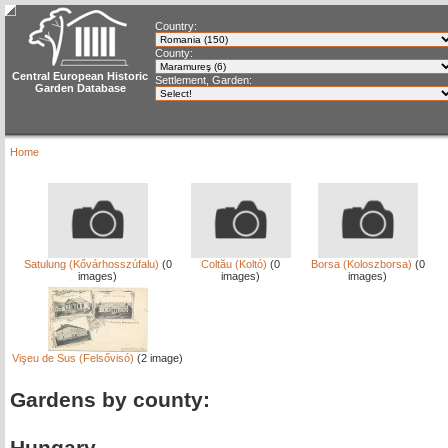
Country:
County:
Central European Historic
Settlement, Garden:
Garden Database
Home
Satulung (Kővárhosszúfalu)
(0
Coltău (Koltó)
(0
Borsa (Koloszborsa)
(0
images)
images)
images)
Vişeu de Sus (Felsővisó)
(2 image)
Gardens by county:
Hungary