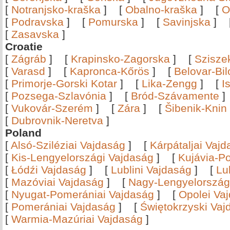
[
Notranjsko-kraška
]
[
Obalno-kraška
]
[
O
[
Podravska
]
[
Pomurska
]
[
Savinjska
]
[
Zasavska
]
Croatie
[
Zágráb
]
[
Krapinsko-Zagorska
]
[
Szisze
[
Varasd
]
[
Kapronca-Kőrös
]
[
Belovar-Bi
[
Primorje-Gorski Kotar
]
[
Lika-Zengg
]
[
I
[
Pozsega-Szlavónia
]
[
Bród-Szávamente
[
Vukovár-Szerém
]
[
Zára
]
[
Šibenik-Knin
[
Dubrovnik-Neretva
]
Poland
[
Alsó-Sziléziai Vajdaság
]
[
Kárpátaljai Vaj
[
Kis-Lengyelországi Vajdaság
]
[
Kujávia-P
[
Łódźi Vajdaság
]
[
Lublini Vajdaság
]
[
Lu
[
Mazóviai Vajdaság
]
[
Nagy-Lengyelország
[
Nyugat-Pomerániai Vajdaság
]
[
Opolei Va
[
Pomerániai Vajdaság
]
[
Świętokrzyski Vaj
[
Warmia-Mazúriai Vajdaság
]