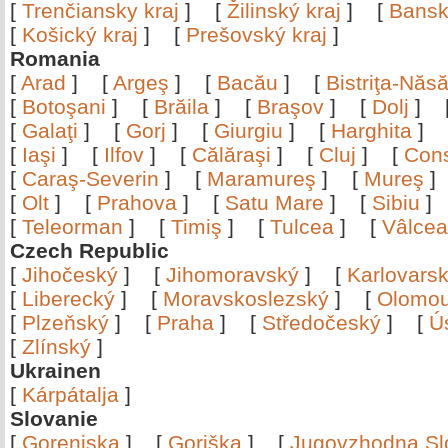
[
Trenčiansky kraj
]
[
Žilinský kraj
]
[
Bansk
[
Košický kraj
]
[
Prešovský kraj
]
Romania
[
Arad
]
[
Argeş
]
[
Bacău
]
[
Bistriţa-Nă
[
Botoşani
]
[
Brăila
]
[
Braşov
]
[
Dolj
]
[
Galaţi
]
[
Gorj
]
[
Giurgiu
]
[
Harghita
]
[
Iaşi
]
[
Ilfov
]
[
Călăraşi
]
[
Cluj
]
[
Con
[
Caraş-Severin
]
[
Maramureş
]
[
Mureş
[
Olt
]
[
Prahova
]
[
Satu Mare
]
[
Sibiu
[
Teleorman
]
[
Timiş
]
[
Tulcea
]
[
Vâlce
Czech Republic
[
Jihočeský
]
[
Jihomoravský
]
[
Karlovars
[
Liberecký
]
[
Moravskoslezský
]
[
Olomo
[
Plzeňský
]
[
Praha
]
[
Středočeský
]
[
Ú
[
Zlínský
]
Ukrainen
[
Kárpátalja
]
Slovanie
[
Gorenjska
]
[
Goriška
]
[
Jugovzhodna Sl