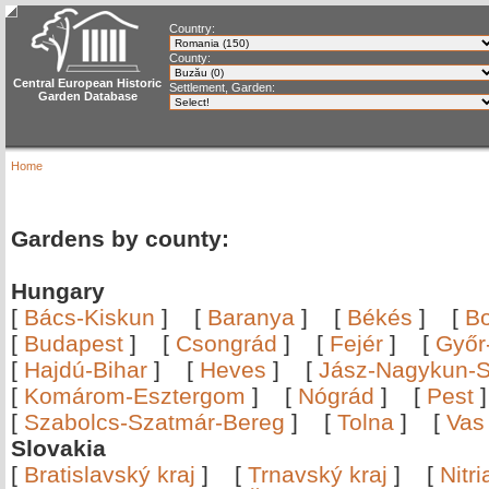
Country:
County:
Central European Historic
Settlement, Garden:
Garden Database
Home
Gardens by county:
Hungary
[
Bács-Kiskun
]
[
Baranya
]
[
Békés
]
[
B
[
Budapest
]
[
Csongrád
]
[
Fejér
]
[
Győr
[
Hajdú-Bihar
]
[
Heves
]
[
Jász-Nagykun-S
[
Komárom-Esztergom
]
[
Nógrád
]
[
Pest
[
Szabolcs-Szatmár-Bereg
]
[
Tolna
]
[
Vas
Slovakia
[
Bratislavský kraj
]
[
Trnavský kraj
]
[
Nitr