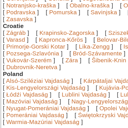
[
Notranjsko-kraška
]
[
Obalno-kraška
]
[
O
[
Podravska
]
[
Pomurska
]
[
Savinjska
]
[
Zasavska
]
Croatie
[
Zágráb
]
[
Krapinsko-Zagorska
]
[
Szisze
[
Varasd
]
[
Kapronca-Kőrös
]
[
Belovar-Bi
[
Primorje-Gorski Kotar
]
[
Lika-Zengg
]
[
I
[
Pozsega-Szlavónia
]
[
Bród-Szávamente
[
Vukovár-Szerém
]
[
Zára
]
[
Šibenik-Knin
[
Dubrovnik-Neretva
]
Poland
[
Alsó-Sziléziai Vajdaság
]
[
Kárpátaljai Vaj
[
Kis-Lengyelországi Vajdaság
]
[
Kujávia-P
[
Łódźi Vajdaság
]
[
Lublini Vajdaság
]
[
Lu
[
Mazóviai Vajdaság
]
[
Nagy-Lengyelország
[
Nyugat-Pomerániai Vajdaság
]
[
Opolei Va
[
Pomerániai Vajdaság
]
[
Świętokrzyski Vaj
[
Warmia-Mazúriai Vajdaság
]