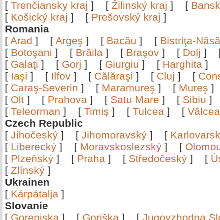
[
Trenčiansky kraj
]
[
Žilinský kraj
]
[
Bansk
[
Košický kraj
]
[
Prešovský kraj
]
Romania
[
Arad
]
[
Argeş
]
[
Bacău
]
[
Bistriţa-Nă
[
Botoşani
]
[
Brăila
]
[
Braşov
]
[
Dolj
]
[
Galaţi
]
[
Gorj
]
[
Giurgiu
]
[
Harghita
]
[
Iaşi
]
[
Ilfov
]
[
Călăraşi
]
[
Cluj
]
[
Con
[
Caraş-Severin
]
[
Maramureş
]
[
Mureş
[
Olt
]
[
Prahova
]
[
Satu Mare
]
[
Sibiu
[
Teleorman
]
[
Timiş
]
[
Tulcea
]
[
Vâlce
Czech Republic
[
Jihočeský
]
[
Jihomoravský
]
[
Karlovars
[
Liberecký
]
[
Moravskoslezský
]
[
Olomo
[
Plzeňský
]
[
Praha
]
[
Středočeský
]
[
Ú
[
Zlínský
]
Ukrainen
[
Kárpátalja
]
Slovanie
[
Gorenjska
]
[
Goriška
]
[
Jugovzhodna Sl