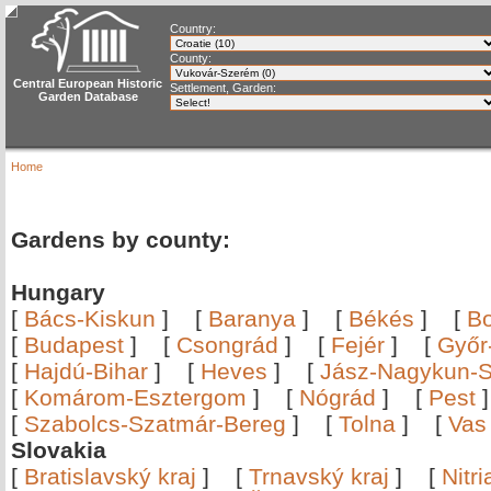
Country:
County:
Central European Historic
Settlement, Garden:
Garden Database
Home
Gardens by county:
Hungary
[
Bács-Kiskun
]
[
Baranya
]
[
Békés
]
[
B
[
Budapest
]
[
Csongrád
]
[
Fejér
]
[
Győr
[
Hajdú-Bihar
]
[
Heves
]
[
Jász-Nagykun-S
[
Komárom-Esztergom
]
[
Nógrád
]
[
Pest
[
Szabolcs-Szatmár-Bereg
]
[
Tolna
]
[
Vas
Slovakia
[
Bratislavský kraj
]
[
Trnavský kraj
]
[
Nitr