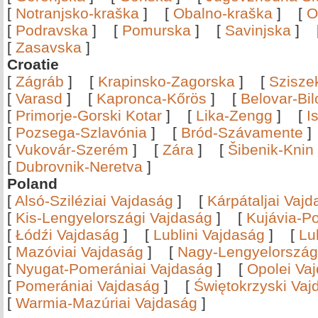
[
Notranjsko-kraška
]
[
Obalno-kraška
]
[
O
[
Podravska
]
[
Pomurska
]
[
Savinjska
]
[
Zasavska
]
Croatie
[
Zágráb
]
[
Krapinsko-Zagorska
]
[
Szisze
[
Varasd
]
[
Kapronca-Kőrös
]
[
Belovar-Bi
[
Primorje-Gorski Kotar
]
[
Lika-Zengg
]
[
I
[
Pozsega-Szlavónia
]
[
Bród-Szávamente
[
Vukovár-Szerém
]
[
Zára
]
[
Šibenik-Knin
[
Dubrovnik-Neretva
]
Poland
[
Alsó-Sziléziai Vajdaság
]
[
Kárpátaljai Vaj
[
Kis-Lengyelországi Vajdaság
]
[
Kujávia-P
[
Łódźi Vajdaság
]
[
Lublini Vajdaság
]
[
Lu
[
Mazóviai Vajdaság
]
[
Nagy-Lengyelország
[
Nyugat-Pomerániai Vajdaság
]
[
Opolei Va
[
Pomerániai Vajdaság
]
[
Świętokrzyski Vaj
[
Warmia-Mazúriai Vajdaság
]