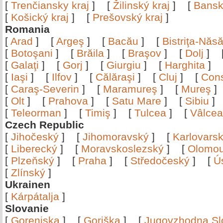
[
Trenčiansky kraj
]
[
Žilinský kraj
]
[
Bansk
[
Košický kraj
]
[
Prešovský kraj
]
Romania
[
Arad
]
[
Argeş
]
[
Bacău
]
[
Bistriţa-Nă
[
Botoşani
]
[
Brăila
]
[
Braşov
]
[
Dolj
]
[
Galaţi
]
[
Gorj
]
[
Giurgiu
]
[
Harghita
]
[
Iaşi
]
[
Ilfov
]
[
Călăraşi
]
[
Cluj
]
[
Con
[
Caraş-Severin
]
[
Maramureş
]
[
Mureş
[
Olt
]
[
Prahova
]
[
Satu Mare
]
[
Sibiu
[
Teleorman
]
[
Timiş
]
[
Tulcea
]
[
Vâlce
Czech Republic
[
Jihočeský
]
[
Jihomoravský
]
[
Karlovars
[
Liberecký
]
[
Moravskoslezský
]
[
Olomo
[
Plzeňský
]
[
Praha
]
[
Středočeský
]
[
Ú
[
Zlínský
]
Ukrainen
[
Kárpátalja
]
Slovanie
[
Gorenjska
]
[
Goriška
]
[
Jugovzhodna Sl