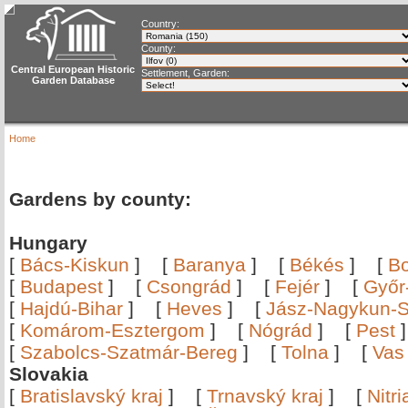
Country:
County:
Central European Historic
Settlement, Garden:
Garden Database
Home
Gardens by county:
Hungary
[
Bács-Kiskun
]
[
Baranya
]
[
Békés
]
[
B
[
Budapest
]
[
Csongrád
]
[
Fejér
]
[
Győr
[
Hajdú-Bihar
]
[
Heves
]
[
Jász-Nagykun-S
[
Komárom-Esztergom
]
[
Nógrád
]
[
Pest
[
Szabolcs-Szatmár-Bereg
]
[
Tolna
]
[
Vas
Slovakia
[
Bratislavský kraj
]
[
Trnavský kraj
]
[
Nitr