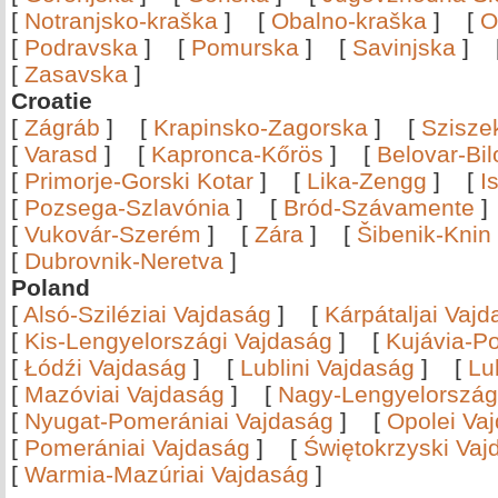
[
Notranjsko-kraška
]
[
Obalno-kraška
]
[
O
[
Podravska
]
[
Pomurska
]
[
Savinjska
]
[
Zasavska
]
Croatie
[
Zágráb
]
[
Krapinsko-Zagorska
]
[
Szisze
[
Varasd
]
[
Kapronca-Kőrös
]
[
Belovar-Bi
[
Primorje-Gorski Kotar
]
[
Lika-Zengg
]
[
I
[
Pozsega-Szlavónia
]
[
Bród-Szávamente
[
Vukovár-Szerém
]
[
Zára
]
[
Šibenik-Knin
[
Dubrovnik-Neretva
]
Poland
[
Alsó-Sziléziai Vajdaság
]
[
Kárpátaljai Vaj
[
Kis-Lengyelországi Vajdaság
]
[
Kujávia-P
[
Łódźi Vajdaság
]
[
Lublini Vajdaság
]
[
Lu
[
Mazóviai Vajdaság
]
[
Nagy-Lengyelország
[
Nyugat-Pomerániai Vajdaság
]
[
Opolei Va
[
Pomerániai Vajdaság
]
[
Świętokrzyski Vaj
[
Warmia-Mazúriai Vajdaság
]