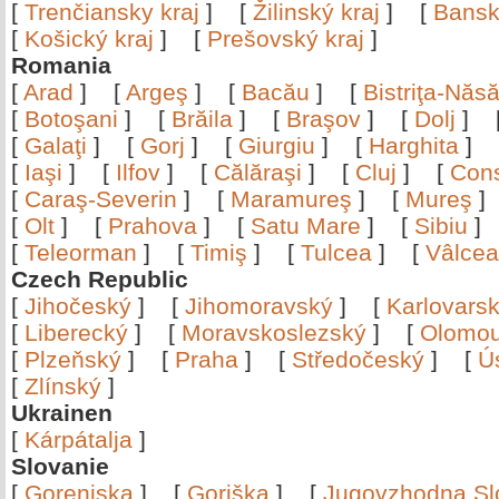
[
Trenčiansky kraj
]
[
Žilinský kraj
]
[
Bansk
[
Košický kraj
]
[
Prešovský kraj
]
Romania
[
Arad
]
[
Argeş
]
[
Bacău
]
[
Bistriţa-Nă
[
Botoşani
]
[
Brăila
]
[
Braşov
]
[
Dolj
]
[
Galaţi
]
[
Gorj
]
[
Giurgiu
]
[
Harghita
]
[
Iaşi
]
[
Ilfov
]
[
Călăraşi
]
[
Cluj
]
[
Con
[
Caraş-Severin
]
[
Maramureş
]
[
Mureş
[
Olt
]
[
Prahova
]
[
Satu Mare
]
[
Sibiu
[
Teleorman
]
[
Timiş
]
[
Tulcea
]
[
Vâlce
Czech Republic
[
Jihočeský
]
[
Jihomoravský
]
[
Karlovars
[
Liberecký
]
[
Moravskoslezský
]
[
Olomo
[
Plzeňský
]
[
Praha
]
[
Středočeský
]
[
Ú
[
Zlínský
]
Ukrainen
[
Kárpátalja
]
Slovanie
[
Gorenjska
]
[
Goriška
]
[
Jugovzhodna Sl