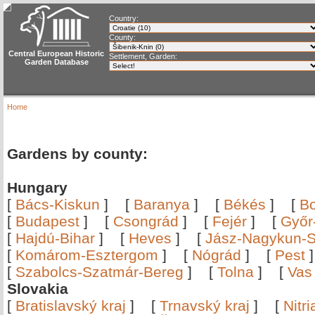
Country:
County:
Central European Historic
Settlement, Garden:
Garden Database
Home
Gardens by county:
Hungary
[
Bács-Kiskun
]
[
Baranya
]
[
Békés
]
[
B
[
Budapest
]
[
Csongrád
]
[
Fejér
]
[
Győr
[
Hajdú-Bihar
]
[
Heves
]
[
Jász-Nagykun-S
[
Komárom-Esztergom
]
[
Nógrád
]
[
Pest
[
Szabolcs-Szatmár-Bereg
]
[
Tolna
]
[
Vas
Slovakia
[
Bratislavský kraj
]
[
Trnavský kraj
]
[
Nitr