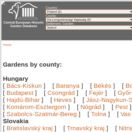
Country:
County:
Central European Historic
Settlement, Garden:
Garden Database
Home
Gardens by county:
Hungary
[
Bács-Kiskun
]
[
Baranya
]
[
Békés
]
[
B
[
Budapest
]
[
Csongrád
]
[
Fejér
]
[
Győr
[
Hajdú-Bihar
]
[
Heves
]
[
Jász-Nagykun-S
[
Komárom-Esztergom
]
[
Nógrád
]
[
Pest
[
Szabolcs-Szatmár-Bereg
]
[
Tolna
]
[
Vas
Slovakia
[
Bratislavský kraj
]
[
Trnavský kraj
]
[
Nitr