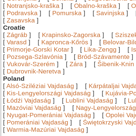
[
Notranjsko-kraška
]
[
Obalno-kraška
]
[
O
[
Podravska
]
[
Pomurska
]
[
Savinjska
]
[
Zasavska
]
Croatie
[
Zágráb
]
[
Krapinsko-Zagorska
]
[
Szisze
[
Varasd
]
[
Kapronca-Kőrös
]
[
Belovar-Bi
[
Primorje-Gorski Kotar
]
[
Lika-Zengg
]
[
I
[
Pozsega-Szlavónia
]
[
Bród-Szávamente
[
Vukovár-Szerém
]
[
Zára
]
[
Šibenik-Knin
[
Dubrovnik-Neretva
]
Poland
[
Alsó-Sziléziai Vajdaság
]
[
Kárpátaljai Vaj
[
Kis-Lengyelországi Vajdaság
]
[
Kujávia-P
[
Łódźi Vajdaság
]
[
Lublini Vajdaság
]
[
Lu
[
Mazóviai Vajdaság
]
[
Nagy-Lengyelország
[
Nyugat-Pomerániai Vajdaság
]
[
Opolei Va
[
Pomerániai Vajdaság
]
[
Świętokrzyski Vaj
[
Warmia-Mazúriai Vajdaság
]