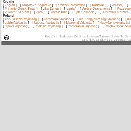
Croatie
[
Zágráb
]
[
Krapinsko-Zagorska
]
[
Sziszek-Moslavina
]
[
Karlovac
]
[
Varasd
]
[
K
[
Primorje-Gorski Kotar
]
[
Lika-Zengg
]
[
Isztria
]
[
Verőce-Drávamente
]
[
Pozsega-
[
Vukovár-Szerém
]
[
Zára
]
[
Šibenik-Knin
]
[
Split-Dalmácia
]
[
Dubrovnik-Neretva
Poland
[
Alsó-Sziléziai Vajdaság
]
[
Kárpátaljai Vajdaság
]
[
Kis-Lengyelországi Vajdaság
]
[
Ku
[
Lublini Vajdaság
]
[
Lubuszi Vajdaság
]
[
Mazóviai Vajdaság
]
[
Nagy-Lengyelországi 
[
Opolei Vajdaság
]
[
Podlasiei Vajdaság
]
[
Pomerániai Vajdaság
]
[
Świętokrzyski Vaj
Készült a Budapesti Corvinus Egyetem Tájtervezési és Területf
az OTKA, az NKA és a Visegrádi Al