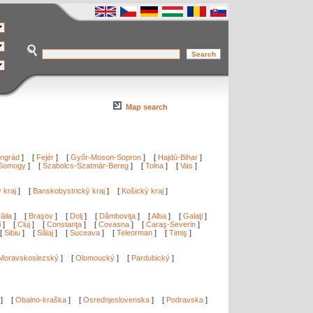
Map search
ngrád
]
[
Fejér
]
[
Győr-Moson-Sopron
]
[
Hajdú-Bihar
]
Somogy
]
[
Szabolcs-Szatmár-Bereg
]
[
Tolna
]
[
Vas
]
ý kraj
]
[
Banskobystrický kraj
]
[
Košický kraj
]
ăila
]
[
Braşov
]
[
Dolj
]
[
Dâmboviţa
]
[
Alba
]
[
Galaţi
]
i
]
[
Cluj
]
[
Constanţa
]
[
Covasna
]
[
Caraş-Severin
]
[
Sibiu
]
[
Sălaj
]
[
Suceava
]
[
Teleorman
]
[
Timiş
]
Moravskoslezský
]
[
Olomoucký
]
[
Pardubický
]
]
[
Obalno-kraška
]
[
Osrednjeslovenska
]
[
Podravska
]