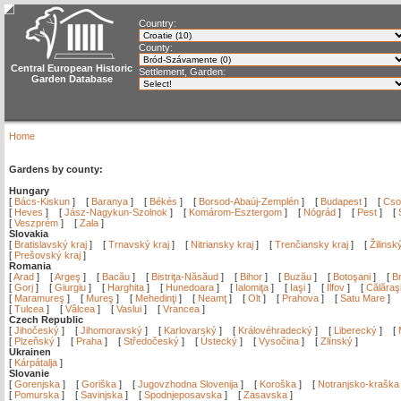
Country:
County:
Central European Historic
Settlement, Garden:
Garden Database
Home
Gardens by county:
Hungary
[
Bács-Kiskun
]
[
Baranya
]
[
Békés
]
[
Borsod-Abaúj-Zemplén
]
[
Budapest
]
[
Cso
[
Heves
]
[
Jász-Nagykun-Szolnok
]
[
Komárom-Esztergom
]
[
Nógrád
]
[
Pest
]
[
[
Veszprém
]
[
Zala
]
Slovakia
[
Bratislavský kraj
]
[
Trnavský kraj
]
[
Nitriansky kraj
]
[
Trenčiansky kraj
]
[
Žilinsk
[
Prešovský kraj
]
Romania
[
Arad
]
[
Argeş
]
[
Bacău
]
[
Bistriţa-Năsăud
]
[
Bihor
]
[
Buzău
]
[
Botoşani
]
[
Br
[
Gorj
]
[
Giurgiu
]
[
Harghita
]
[
Hunedoara
]
[
Ialomiţa
]
[
Iaşi
]
[
Ilfov
]
[
Călăraş
[
Maramureş
]
[
Mureş
]
[
Mehedinţi
]
[
Neamţ
]
[
Olt
]
[
Prahova
]
[
Satu Mare
]
[
Tulcea
]
[
Vâlcea
]
[
Vaslui
]
[
Vrancea
]
Czech Republic
[
Jihočeský
]
[
Jihomoravský
]
[
Karlovarský
]
[
Královéhradecký
]
[
Liberecký
]
[
[
Plzeňský
]
[
Praha
]
[
Středočeský
]
[
Ústecký
]
[
Vysočina
]
[
Zlínský
]
Ukrainen
[
Kárpátalja
]
Slovanie
[
Gorenjska
]
[
Goriška
]
[
Jugovzhodna Slovenija
]
[
Koroška
]
[
Notranjsko-kraška
[
Pomurska
]
[
Savinjska
]
[
Spodnjeposavska
]
[
Zasavska
]