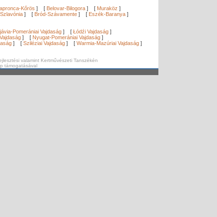
apronca-Kőrös
]
[
Belovar-Bilogora
]
[
Muraköz
]
Szlavónia
]
[
Bród-Szávamente
]
[
Eszék-Baranya
]
]
jávia-Pomerániai Vajdaság
]
[
Łódźi Vajdaság
]
Vajdaság
]
[
Nyugat-Pomerániai Vajdaság
]
daság
]
[
Sziléziai Vajdaság
]
[
Warmia-Mazúriai Vajdaság
]
ejlesztési valamint Kertművészeti Tanszékén
ap támogatásával