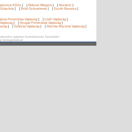
apronca-Kőrös
]
[
Belovar-Bilogora
]
[
Muraköz
]
Szlavónia
]
[
Bród-Szávamente
]
[
Eszék-Baranya
]
]
jávia-Pomerániai Vajdaság
]
[
Łódźi Vajdaság
]
Vajdaság
]
[
Nyugat-Pomerániai Vajdaság
]
daság
]
[
Sziléziai Vajdaság
]
[
Warmia-Mazúriai Vajdaság
]
ejlesztési valamint Kertművészeti Tanszékén
ap támogatásával