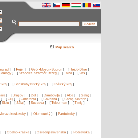
Map search
ngrád
]
[
Fejér
]
[
Győr-Moson-Sopron
]
[
Hajdú-Bihar
]
Somogy
]
[
Szabolcs-Szatmár-Bereg
]
[
Tolna
]
[
Vas
]
ý kraj
]
[
Banskobystrický kraj
]
[
Košický kraj
]
ăila
]
[
Braşov
]
[
Dolj
]
[
Dâmboviţa
]
[
Alba
]
[
Galaţi
]
i
]
[
Cluj
]
[
Constanţa
]
[
Covasna
]
[
Caraş-Severin
]
[
Sibiu
]
[
Sălaj
]
[
Suceava
]
[
Teleorman
]
[
Timiş
]
Moravskoslezský
]
[
Olomoucký
]
[
Pardubický
]
]
[
Obalno-kraška
]
[
Osrednjeslovenska
]
[
Podravska
]