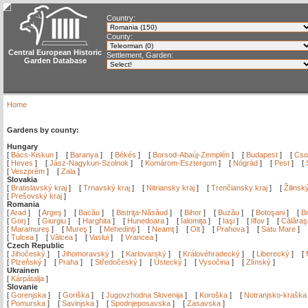
Country:
County:
Central European Historic
Settlement, Garden:
Garden Database
Home
Gardens by county:
Hungary
[
Bács-Kiskun
]
[
Baranya
]
[
Békés
]
[
Borsod-Abaúj-Zemplén
]
[
Budapest
]
[
Cso
[
Heves
]
[
Jász-Nagykun-Szolnok
]
[
Komárom-Esztergom
]
[
Nógrád
]
[
Pest
]
[
[
Veszprém
]
[
Zala
]
Slovakia
[
Bratislavský kraj
]
[
Trnavský kraj
]
[
Nitriansky kraj
]
[
Trenčiansky kraj
]
[
Žilinsk
[
Prešovský kraj
]
Romania
[
Arad
]
[
Argeş
]
[
Bacău
]
[
Bistriţa-Năsăud
]
[
Bihor
]
[
Buzău
]
[
Botoşani
]
[
Br
[
Gorj
]
[
Giurgiu
]
[
Harghita
]
[
Hunedoara
]
[
Ialomiţa
]
[
Iaşi
]
[
Ilfov
]
[
Călăraş
[
Maramureş
]
[
Mureş
]
[
Mehedinţi
]
[
Neamţ
]
[
Olt
]
[
Prahova
]
[
Satu Mare
]
[
Tulcea
]
[
Vâlcea
]
[
Vaslui
]
[
Vrancea
]
Czech Republic
[
Jihočeský
]
[
Jihomoravský
]
[
Karlovarský
]
[
Královéhradecký
]
[
Liberecký
]
[
[
Plzeňský
]
[
Praha
]
[
Středočeský
]
[
Ústecký
]
[
Vysočina
]
[
Zlínský
]
Ukrainen
[
Kárpátalja
]
Slovanie
[
Gorenjska
]
[
Goriška
]
[
Jugovzhodna Slovenija
]
[
Koroška
]
[
Notranjsko-kraška
[
Pomurska
]
[
Savinjska
]
[
Spodnjeposavska
]
[
Zasavska
]