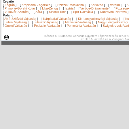
Croatie
[
Zágráb
]
[
Krapinsko-Zagorska
]
[
Sziszek-Moslavina
]
[
Karlovac
]
[
Varasd
]
[
K
[
Primorje-Gorski Kotar
]
[
Lika-Zengg
]
[
Isztria
]
[
Verőce-Drávamente
]
[
Pozsega-
[
Vukovár-Szerém
]
[
Zára
]
[
Šibenik-Knin
]
[
Split-Dalmácia
]
[
Dubrovnik-Neretva
Poland
[
Alsó-Sziléziai Vajdaság
]
[
Kárpátaljai Vajdaság
]
[
Kis-Lengyelországi Vajdaság
]
[
Ku
[
Lublini Vajdaság
]
[
Lubuszi Vajdaság
]
[
Mazóviai Vajdaság
]
[
Nagy-Lengyelországi 
[
Opolei Vajdaság
]
[
Podlasiei Vajdaság
]
[
Pomerániai Vajdaság
]
[
Świętokrzyski Vaj
Készült a Budapesti Corvinus Egyetem Tájtervezési és Területf
az OTKA, az NKA és a Visegrádi Al