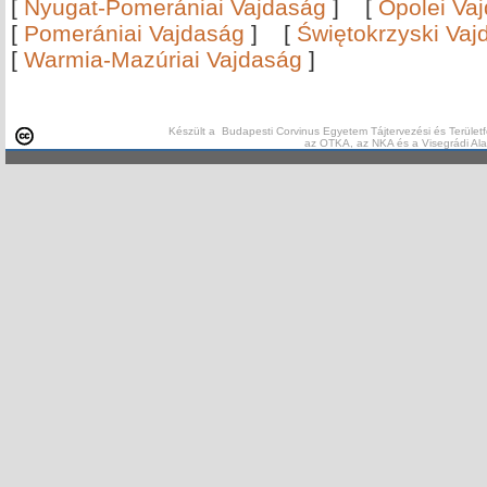
[
Nyugat-Pomerániai Vajdaság
]
[
Opolei Va
[
Pomerániai Vajdaság
]
[
Świętokrzyski Vaj
[
Warmia-Mazúriai Vajdaság
]
Készült a Budapesti Corvinus Egyetem Tájtervezési és Területf
az OTKA, az NKA és a Visegrádi Al