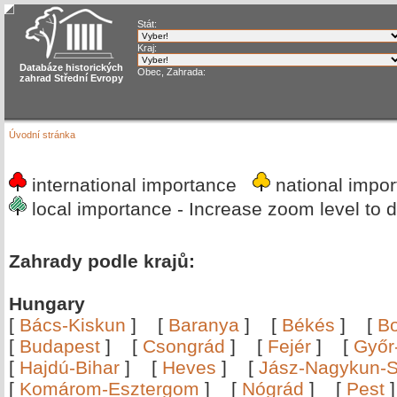
Stát:
Kraj:
Databáze historických
Obec, Zahrada:
zahrad Střední Evropy
Úvodní stránka
international importance
national imp
local importance - Increase zoom level to d
Zahrady podle krajů:
Hungary
[
Bács-Kiskun
]
[
Baranya
]
[
Békés
]
[
B
[
Budapest
]
[
Csongrád
]
[
Fejér
]
[
Győr
[
Hajdú-Bihar
]
[
Heves
]
[
Jász-Nagykun-S
[
Komárom-Esztergom
]
[
Nógrád
]
[
Pest