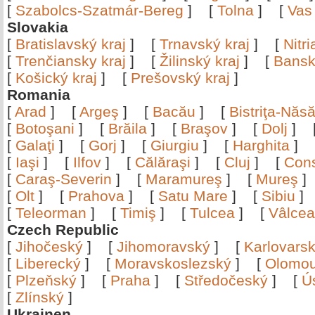
[
Szabolcs-Szatmár-Bereg
]
[
Tolna
]
[
Vas
Slovakia
[
Bratislavský kraj
]
[
Trnavský kraj
]
[
Nitr
[
Trenčiansky kraj
]
[
Žilinský kraj
]
[
Bansk
[
Košický kraj
]
[
Prešovský kraj
]
Romania
[
Arad
]
[
Argeş
]
[
Bacău
]
[
Bistriţa-Nă
[
Botoşani
]
[
Brăila
]
[
Braşov
]
[
Dolj
]
[
Galaţi
]
[
Gorj
]
[
Giurgiu
]
[
Harghita
]
[
Iaşi
]
[
Ilfov
]
[
Călăraşi
]
[
Cluj
]
[
Con
[
Caraş-Severin
]
[
Maramureş
]
[
Mureş
[
Olt
]
[
Prahova
]
[
Satu Mare
]
[
Sibiu
[
Teleorman
]
[
Timiş
]
[
Tulcea
]
[
Vâlce
Czech Republic
[
Jihočeský
]
[
Jihomoravský
]
[
Karlovars
[
Liberecký
]
[
Moravskoslezský
]
[
Olomo
[
Plzeňský
]
[
Praha
]
[
Středočeský
]
[
Ú
[
Zlínský
]
Ukrainen