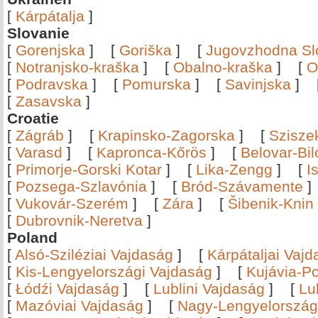
[
Kárpátalja
]
Slovanie
[
Gorenjska
]
[
Goriška
]
[
Jugovzhodna Sl
[
Notranjsko-kraška
]
[
Obalno-kraška
]
[
O
[
Podravska
]
[
Pomurska
]
[
Savinjska
]
[
Zasavska
]
Croatie
[
Zágráb
]
[
Krapinsko-Zagorska
]
[
Szisze
[
Varasd
]
[
Kapronca-Kőrös
]
[
Belovar-Bi
[
Primorje-Gorski Kotar
]
[
Lika-Zengg
]
[
I
[
Pozsega-Szlavónia
]
[
Bród-Szávamente
[
Vukovár-Szerém
]
[
Zára
]
[
Šibenik-Knin
[
Dubrovnik-Neretva
]
Poland
[
Alsó-Sziléziai Vajdaság
]
[
Kárpátaljai Vaj
[
Kis-Lengyelországi Vajdaság
]
[
Kujávia-P
[
Łódźi Vajdaság
]
[
Lublini Vajdaság
]
[
Lu
[
Mazóviai Vajdaság
]
[
Nagy-Lengyelország