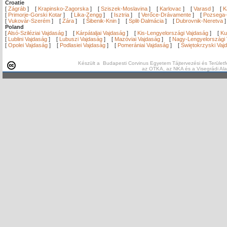
Croatie
[
Zágráb
]
[
Krapinsko-Zagorska
]
[
Sziszek-Moslavina
]
[
Karlovac
]
[
Varasd
]
[
K
[
Primorje-Gorski Kotar
]
[
Lika-Zengg
]
[
Isztria
]
[
Verőce-Drávamente
]
[
Pozsega-
[
Vukovár-Szerém
]
[
Zára
]
[
Šibenik-Knin
]
[
Split-Dalmácia
]
[
Dubrovnik-Neretva
Poland
[
Alsó-Sziléziai Vajdaság
]
[
Kárpátaljai Vajdaság
]
[
Kis-Lengyelországi Vajdaság
]
[
Ku
[
Lublini Vajdaság
]
[
Lubuszi Vajdaság
]
[
Mazóviai Vajdaság
]
[
Nagy-Lengyelországi 
[
Opolei Vajdaság
]
[
Podlasiei Vajdaság
]
[
Pomerániai Vajdaság
]
[
Świętokrzyski Vaj
Készült a Budapesti Corvinus Egyetem Tájtervezési és Területf
az OTKA, az NKA és a Visegrádi Al