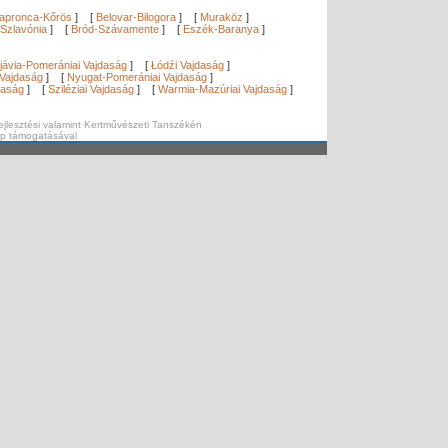
apronca-Kőrös
]
[
Belovar-Bilogora
]
[
Muraköz
]
Szlavónia
]
[
Bród-Szávamente
]
[
Eszék-Baranya
]
]
jávia-Pomerániai Vajdaság
]
[
Łódźi Vajdaság
]
Vajdaság
]
[
Nyugat-Pomerániai Vajdaság
]
daság
]
[
Sziléziai Vajdaság
]
[
Warmia-Mazúriai Vajdaság
]
ejlesztési valamint Kertművészeti Tanszékén
ap támogatásával