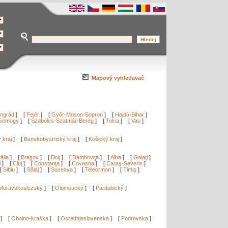
Mapový vyhledavač
ngrád
]
[
Fejér
]
[
Győr-Moson-Sopron
]
[
Hajdú-Bihar
]
Somogy
]
[
Szabolcs-Szatmár-Bereg
]
[
Tolna
]
[
Vas
]
ý kraj
]
[
Banskobystrický kraj
]
[
Košický kraj
]
ăila
]
[
Braşov
]
[
Dolj
]
[
Dâmboviţa
]
[
Alba
]
[
Galaţi
]
i
]
[
Cluj
]
[
Constanţa
]
[
Covasna
]
[
Caraş-Severin
]
[
Sibiu
]
[
Sălaj
]
[
Suceava
]
[
Teleorman
]
[
Timiş
]
Moravskoslezský
]
[
Olomoucký
]
[
Pardubický
]
]
[
Obalno-kraška
]
[
Osrednjeslovenska
]
[
Podravska
]