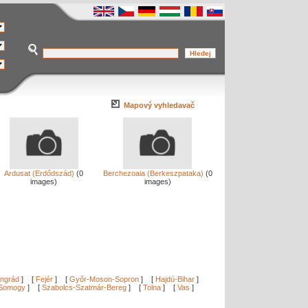
Mapový vyhledavač
Ardusat (Erdődszád)
(0
Berchezoaia (Berkeszpataka)
(0
images)
images)
ngrád
]
[
Fejér
]
[
Győr-Moson-Sopron
]
[
Hajdú-Bihar
]
Somogy
]
[
Szabolcs-Szatmár-Bereg
]
[
Tolna
]
[
Vas
]