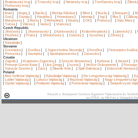
[
Bratislavský kraj
]
[
Trnavský kraj
]
[
Nitriansky kraj
]
[
Trenčiansky kraj
]
[
Žilinsk
[
Prešovský kraj
]
Romania
[
Arad
]
[
Argeş
]
[
Bacău
]
[
Bistriţa-Năsăud
]
[
Bihor
]
[
Buzău
]
[
Botoşani
]
[
Br
[
Gorj
]
[
Giurgiu
]
[
Harghita
]
[
Hunedoara
]
[
Ialomiţa
]
[
Iaşi
]
[
Ilfov
]
[
Călăraş
[
Maramureş
]
[
Mureş
]
[
Mehedinţi
]
[
Neamţ
]
[
Olt
]
[
Prahova
]
[
Satu Mare
]
[
Tulcea
]
[
Vâlcea
]
[
Vaslui
]
[
Vrancea
]
Czech Republic
[
Jihočeský
]
[
Jihomoravský
]
[
Karlovarský
]
[
Královéhradecký
]
[
Liberecký
]
[
[
Plzeňský
]
[
Praha
]
[
Středočeský
]
[
Ústecký
]
[
Vysočina
]
[
Zlínský
]
Ukrainen
[
Kárpátalja
]
Slovanie
[
Gorenjska
]
[
Goriška
]
[
Jugovzhodna Slovenija
]
[
Koroška
]
[
Notranjsko-kraška
[
Pomurska
]
[
Savinjska
]
[
Spodnjeposavska
]
[
Zasavska
]
Croatie
[
Zágráb
]
[
Krapinsko-Zagorska
]
[
Sziszek-Moslavina
]
[
Karlovac
]
[
Varasd
]
[
K
[
Primorje-Gorski Kotar
]
[
Lika-Zengg
]
[
Isztria
]
[
Verőce-Drávamente
]
[
Pozsega-
[
Vukovár-Szerém
]
[
Zára
]
[
Šibenik-Knin
]
[
Split-Dalmácia
]
[
Dubrovnik-Neretva
Poland
[
Alsó-Sziléziai Vajdaság
]
[
Kárpátaljai Vajdaság
]
[
Kis-Lengyelországi Vajdaság
]
[
Ku
[
Lublini Vajdaság
]
[
Lubuszi Vajdaság
]
[
Mazóviai Vajdaság
]
[
Nagy-Lengyelországi 
[
Opolei Vajdaság
]
[
Podlasiei Vajdaság
]
[
Pomerániai Vajdaság
]
[
Świętokrzyski Vaj
Készült a Budapesti Corvinus Egyetem Tájtervezési és Területf
az OTKA, az NKA és a Visegrádi Al