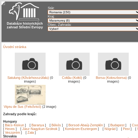
Stát:
Kraj:
Databáze historických
Obec, Zahrada:
zahrad Střední Evropy
Úvodní stránka
Satulung (Kővárhosszúfalu)
(0
Coltău (Koltó)
(0
Borsa (Koloszborsa)
(0
images)
images)
images)
Vişeu de Sus (Felsővisó)
(2 image)
Zahrady podle krajů:
Hungary
[
Bács-Kiskun
]
[
Baranya
]
[
Békés
]
[
Borsod-Abaúj-Zemplén
]
[
Budapest
]
[
Cso
[
Heves
]
[
Jász-Nagykun-Szolnok
]
[
Komárom-Esztergom
]
[
Nógrád
]
[
Pest
]
[
[
Veszprém
]
[
Zala
]
Slovakia