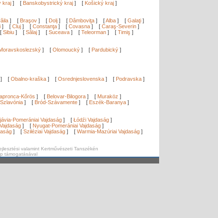
ý kraj
]
[
Banskobystrický kraj
]
[
Košický kraj
]
ăila
]
[
Braşov
]
[
Dolj
]
[
Dâmboviţa
]
[
Alba
]
[
Galaţi
]
i
]
[
Cluj
]
[
Constanţa
]
[
Covasna
]
[
Caraş-Severin
]
[
Sibiu
]
[
Sălaj
]
[
Suceava
]
[
Teleorman
]
[
Timiş
]
Moravskoslezský
]
[
Olomoucký
]
[
Pardubický
]
]
[
Obalno-kraška
]
[
Osrednjeslovenska
]
[
Podravska
]
apronca-Kőrös
]
[
Belovar-Bilogora
]
[
Muraköz
]
Szlavónia
]
[
Bród-Szávamente
]
[
Eszék-Baranya
]
]
jávia-Pomerániai Vajdaság
]
[
Łódźi Vajdaság
]
Vajdaság
]
[
Nyugat-Pomerániai Vajdaság
]
daság
]
[
Sziléziai Vajdaság
]
[
Warmia-Mazúriai Vajdaság
]
ejlesztési valamint Kertművészeti Tanszékén
ap támogatásával