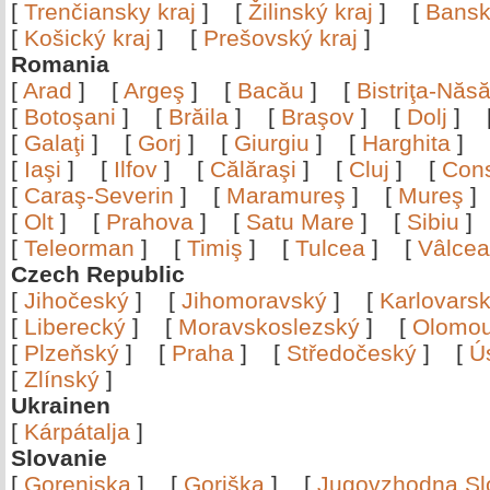
[
Trenčiansky kraj
]
[
Žilinský kraj
]
[
Bansk
[
Košický kraj
]
[
Prešovský kraj
]
Romania
[
Arad
]
[
Argeş
]
[
Bacău
]
[
Bistriţa-Nă
[
Botoşani
]
[
Brăila
]
[
Braşov
]
[
Dolj
]
[
Galaţi
]
[
Gorj
]
[
Giurgiu
]
[
Harghita
]
[
Iaşi
]
[
Ilfov
]
[
Călăraşi
]
[
Cluj
]
[
Con
[
Caraş-Severin
]
[
Maramureş
]
[
Mureş
[
Olt
]
[
Prahova
]
[
Satu Mare
]
[
Sibiu
[
Teleorman
]
[
Timiş
]
[
Tulcea
]
[
Vâlce
Czech Republic
[
Jihočeský
]
[
Jihomoravský
]
[
Karlovars
[
Liberecký
]
[
Moravskoslezský
]
[
Olomo
[
Plzeňský
]
[
Praha
]
[
Středočeský
]
[
Ú
[
Zlínský
]
Ukrainen
[
Kárpátalja
]
Slovanie
[
Gorenjska
]
[
Goriška
]
[
Jugovzhodna Sl