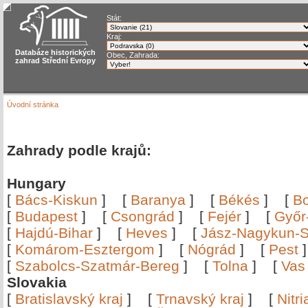
Stát:
Kraj:
Databáze historických
Obec, Zahrada:
zahrad Střední Evropy
Úvodní stránka
Zahrady podle krajů:
Hungary
[
Bács-Kiskun
]
[
Baranya
]
[
Békés
]
[
B
[
Budapest
]
[
Csongrád
]
[
Fejér
]
[
Győr
[
Hajdú-Bihar
]
[
Heves
]
[
Jász-Nagykun-S
[
Komárom-Esztergom
]
[
Nógrád
]
[
Pest
[
Szabolcs-Szatmár-Bereg
]
[
Tolna
]
[
Vas
Slovakia
[
Bratislavský kraj
]
[
Trnavský kraj
]
[
Nitr