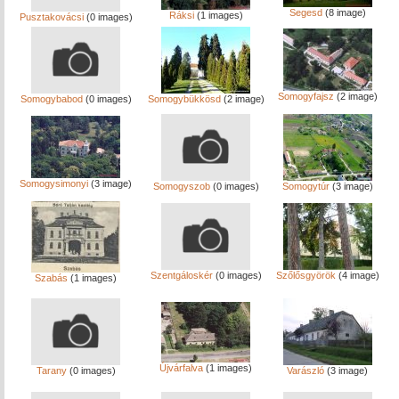
Segesd
(8 image)
Ráksi
(1 images)
Pusztakovácsi
(0 images)
Somogyfajsz
(2 image)
Somogybabod
(0 images)
Somogybükkösd
(2 image)
Somogysimonyi
(3 image)
Somogyszob
(0 images)
Somogytúr
(3 image)
Szentgáloskér
(0 images)
Szőlősgyörök
(4 image)
Szabás
(1 images)
Újvárfalva
(1 images)
Tarany
(0 images)
Varászló
(3 image)