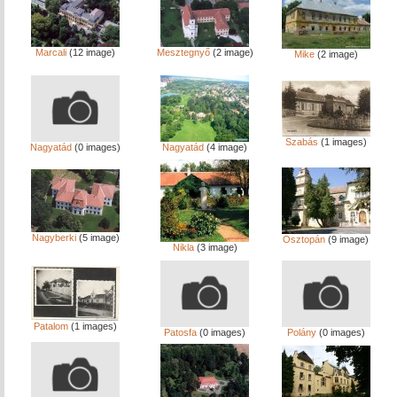
Marcali
(12 image)
Mesztegnyő
(2 image)
Mike
(2 image)
Szabás
(1 images)
Nagyatád
(0 images)
Nagyatád
(4 image)
Nagyberki
(5 image)
Osztopán
(9 image)
Nikla
(3 image)
Patalom
(1 images)
Patosfa
(0 images)
Polány
(0 images)