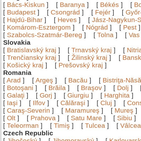
[
Bács-Kiskun
]
[
Baranya
]
[
Békés
]
[
B
[
Budapest
]
[
Csongrád
]
[
Fejér
]
[
Győr
[
Hajdú-Bihar
]
[
Heves
]
[
Jász-Nagykun-S
[
Komárom-Esztergom
]
[
Nógrád
]
[
Pest
[
Szabolcs-Szatmár-Bereg
]
[
Tolna
]
[
Vas
Slovakia
[
Bratislavský kraj
]
[
Trnavský kraj
]
[
Nitr
[
Trenčiansky kraj
]
[
Žilinský kraj
]
[
Bansk
[
Košický kraj
]
[
Prešovský kraj
]
Romania
[
Arad
]
[
Argeş
]
[
Bacău
]
[
Bistriţa-Nă
[
Botoşani
]
[
Brăila
]
[
Braşov
]
[
Dolj
]
[
Galaţi
]
[
Gorj
]
[
Giurgiu
]
[
Harghita
]
[
Iaşi
]
[
Ilfov
]
[
Călăraşi
]
[
Cluj
]
[
Con
[
Caraş-Severin
]
[
Maramureş
]
[
Mureş
[
Olt
]
[
Prahova
]
[
Satu Mare
]
[
Sibiu
[
Teleorman
]
[
Timiş
]
[
Tulcea
]
[
Vâlce
Czech Republic
[
Jihočeský
]
[
Jihomoravský
]
[
Karlovars