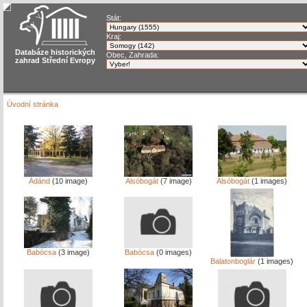
Stát:
Kraj:
Databáze historických
Obec, Zahrada:
zahrad Střední Evropy
Úvodní stránka
Ádánd
(10 image)
Alsóbogát
(7 image)
Alsóbogát
(1 images)
Babócsa
(3 image)
Babócsa
(0 images)
Balatonboglár
(1 images)