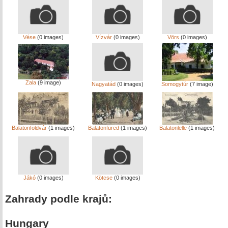
Vése
(0 images)
Vízvár
(0 images)
Vörs
(0 images)
Zala
(9 image)
Nagyatád
(0 images)
Somogytúr
(7 image)
Balatonföldvár
(1 images)
Balatonfüred
(1 images)
Balatonlelle
(1 images)
Jákó
(0 images)
Kötcse
(0 images)
Zahrady podle krajů:
Hungary