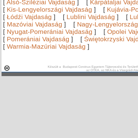
[
Alsó-Sziléziai Vajdaság
]
[
Kárpátaljai Vaj
[
Kis-Lengyelországi Vajdaság
]
[
Kujávia-P
[
Łódźi Vajdaság
]
[
Lublini Vajdaság
]
[
Lu
[
Mazóviai Vajdaság
]
[
Nagy-Lengyelország
[
Nyugat-Pomerániai Vajdaság
]
[
Opolei Va
[
Pomerániai Vajdaság
]
[
Świętokrzyski Vaj
[
Warmia-Mazúriai Vajdaság
]
Készült a Budapesti Corvinus Egyetem Tájtervezési és Területf
az OTKA, az NKA és a Visegrádi Al