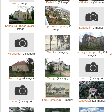
Kadarkút
(2 image)
Kálmáncsa
(3 image)
Inke
(0 images)
Kaposújlak (Szarkavár)
(2
Kaposvár (Toponár)
(1
Kaposvár
(0 images)
image)
images)
Siófok
(1 images)
Kéthely (Sári-puszta)
(14
Kercseliget
(0 images)
V
image)
Kőröshegy
(4 image)
Mernye
(4 image)
Kötcse
(0 images)
Lad (Németlad)
(6 image)
Lengyeltóti
(16 image)
Lábod
(0 images)