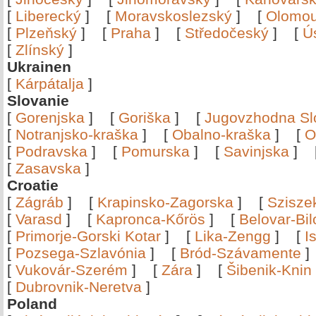
[
Liberecký
]
[
Moravskoslezský
]
[
Olomo
[
Plzeňský
]
[
Praha
]
[
Středočeský
]
[
Ú
[
Zlínský
]
Ukrainen
[
Kárpátalja
]
Slovanie
[
Gorenjska
]
[
Goriška
]
[
Jugovzhodna Sl
[
Notranjsko-kraška
]
[
Obalno-kraška
]
[
O
[
Podravska
]
[
Pomurska
]
[
Savinjska
]
[
Zasavska
]
Croatie
[
Zágráb
]
[
Krapinsko-Zagorska
]
[
Szisze
[
Varasd
]
[
Kapronca-Kőrös
]
[
Belovar-Bi
[
Primorje-Gorski Kotar
]
[
Lika-Zengg
]
[
I
[
Pozsega-Szlavónia
]
[
Bród-Szávamente
[
Vukovár-Szerém
]
[
Zára
]
[
Šibenik-Knin
[
Dubrovnik-Neretva
]
Poland