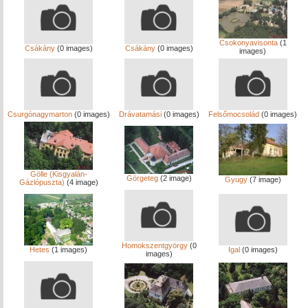
Csokonyavisonta
(1
Csákány
(0 images)
Csákány
(0 images)
images)
Csurgónagymarton
(0 images)
Drávatamási
(0 images)
Felsőmocsolád
(0 images)
Gölle (Kisgyalán-
Görgeteg
(2 image)
Gyugy
(7 image)
Gázlópuszta)
(4 image)
Homokszentgyörgy
(0
Hetes
(1 images)
Igal
(0 images)
images)