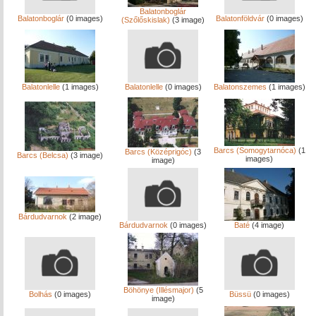
Balatonboglár
Balatonboglár
(0 images)
Balatonföldvár
(0 images)
(Szőlőskislak)
(3 image)
Balatonlelle
(1 images)
Balatonlelle
(0 images)
Balatonszemes
(1 images)
Barcs (Somogytarnóca)
(1
Barcs (Középrigóc)
(3
Barcs (Belcsa)
(3 image)
images)
image)
Bárdudvarnok
(2 image)
Bárdudvarnok
(0 images)
Baté
(4 image)
Böhönye (Illésmajor)
(5
Bolhás
(0 images)
Büssü
(0 images)
image)