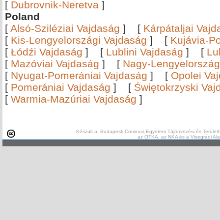
[
Dubrovnik-Neretva
]
Poland
[
Alsó-Sziléziai Vajdaság
]
[
Kárpátaljai Vaj
[
Kis-Lengyelországi Vajdaság
]
[
Kujávia-P
[
Łódźi Vajdaság
]
[
Lublini Vajdaság
]
[
Lu
[
Mazóviai Vajdaság
]
[
Nagy-Lengyelország
[
Nyugat-Pomerániai Vajdaság
]
[
Opolei Va
[
Pomerániai Vajdaság
]
[
Świętokrzyski Vaj
[
Warmia-Mazúriai Vajdaság
]
Készült a Budapesti Corvinus Egyetem Tájtervezési és Területf
az OTKA, az NKA és a Visegrádi Al