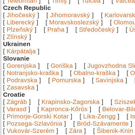
[
Teleorman
]
[
Timiş
]
[
Tulcea
]
[
Vâlce
Czech Republic
[
Jihočeský
]
[
Jihomoravský
]
[
Karlovars
[
Liberecký
]
[
Moravskoslezský
]
[
Olomo
[
Plzeňský
]
[
Praha
]
[
Středočeský
]
[
Ú
[
Zlínský
]
Ukrainen
[
Kárpátalja
]
Slovanie
[
Gorenjska
]
[
Goriška
]
[
Jugovzhodna Sl
[
Notranjsko-kraška
]
[
Obalno-kraška
]
[
O
[
Podravska
]
[
Pomurska
]
[
Savinjska
]
[
Zasavska
]
Croatie
[
Zágráb
]
[
Krapinsko-Zagorska
]
[
Szisze
[
Varasd
]
[
Kapronca-Kőrös
]
[
Belovar-Bi
[
Primorje-Gorski Kotar
]
[
Lika-Zengg
]
[
I
[
Pozsega-Szlavónia
]
[
Bród-Szávamente
[
Vukovár-Szerém
]
[
Zára
]
[
Šibenik-Knin