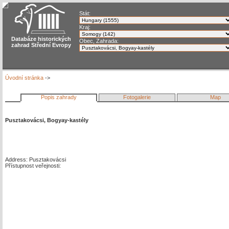
Stát:
Kraj:
Databáze historických
Obec, Zahrada:
zahrad Střední Evropy
Úvodní stránka
->
Popis zahrady
Fotogalerie
Map
Pusztakovácsi, Bogyay-kastély
Address: Pusztakovácsi
Přístupnost veřejnosti: