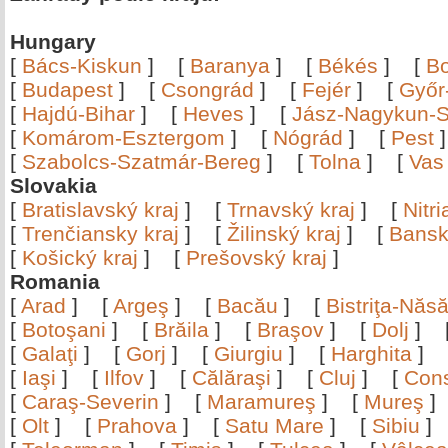
Hungary
[
Bács-Kiskun
]
[
Baranya
]
[
Békés
]
[
B
[
Budapest
]
[
Csongrád
]
[
Fejér
]
[
Győr
[
Hajdú-Bihar
]
[
Heves
]
[
Jász-Nagykun-S
[
Komárom-Esztergom
]
[
Nógrád
]
[
Pest
[
Szabolcs-Szatmár-Bereg
]
[
Tolna
]
[
Vas
Slovakia
[
Bratislavský kraj
]
[
Trnavský kraj
]
[
Nitr
[
Trenčiansky kraj
]
[
Žilinský kraj
]
[
Bansk
[
Košický kraj
]
[
Prešovský kraj
]
Romania
[
Arad
]
[
Argeş
]
[
Bacău
]
[
Bistriţa-Nă
[
Botoşani
]
[
Brăila
]
[
Braşov
]
[
Dolj
]
[
Galaţi
]
[
Gorj
]
[
Giurgiu
]
[
Harghita
]
[
Iaşi
]
[
Ilfov
]
[
Călăraşi
]
[
Cluj
]
[
Con
[
Caraş-Severin
]
[
Maramureş
]
[
Mureş
[
Olt
]
[
Prahova
]
[
Satu Mare
]
[
Sibiu