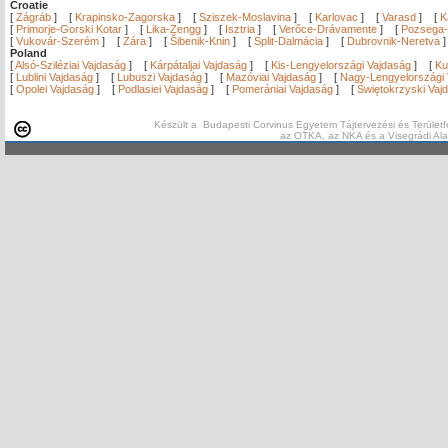
Croatie
[
Zágráb
]
[
Krapinsko-Zagorska
]
[
Sziszek-Moslavina
]
[
Karlovac
]
[
Varasd
]
[
K
[
Primorje-Gorski Kotar
]
[
Lika-Zengg
]
[
Isztria
]
[
Verőce-Drávamente
]
[
Pozsega-
[
Vukovár-Szerém
]
[
Zára
]
[
Šibenik-Knin
]
[
Split-Dalmácia
]
[
Dubrovnik-Neretva
Poland
[
Alsó-Sziléziai Vajdaság
]
[
Kárpátaljai Vajdaság
]
[
Kis-Lengyelországi Vajdaság
]
[
Ku
[
Lublini Vajdaság
]
[
Lubuszi Vajdaság
]
[
Mazóviai Vajdaság
]
[
Nagy-Lengyelországi 
[
Opolei Vajdaság
]
[
Podlasiei Vajdaság
]
[
Pomerániai Vajdaság
]
[
Świętokrzyski Vaj
Készült a Budapesti Corvinus Egyetem Tájtervezési és Területf
az OTKA, az NKA és a Visegrádi Al