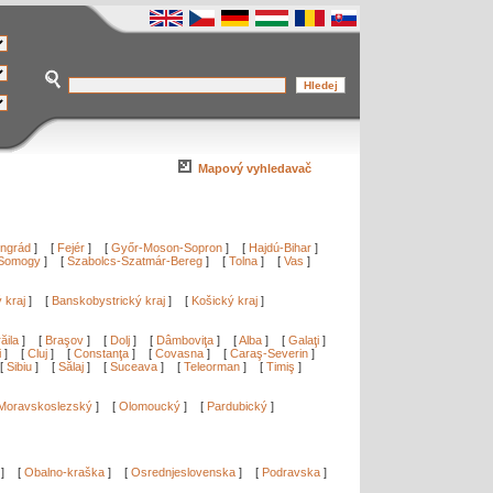
Mapový vyhledavač
ngrád
]
[
Fejér
]
[
Győr-Moson-Sopron
]
[
Hajdú-Bihar
]
Somogy
]
[
Szabolcs-Szatmár-Bereg
]
[
Tolna
]
[
Vas
]
ý kraj
]
[
Banskobystrický kraj
]
[
Košický kraj
]
ăila
]
[
Braşov
]
[
Dolj
]
[
Dâmboviţa
]
[
Alba
]
[
Galaţi
]
i
]
[
Cluj
]
[
Constanţa
]
[
Covasna
]
[
Caraş-Severin
]
[
Sibiu
]
[
Sălaj
]
[
Suceava
]
[
Teleorman
]
[
Timiş
]
Moravskoslezský
]
[
Olomoucký
]
[
Pardubický
]
]
[
Obalno-kraška
]
[
Osrednjeslovenska
]
[
Podravska
]