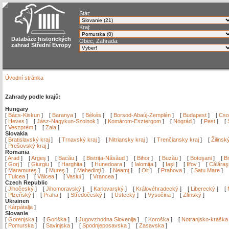
Stát:
Kraj:
Databáze historických
Obec, Zahrada:
zahrad Střední Evropy
Úvodní stránka
Zahrady podle krajů:
Hungary
[
Bács-Kiskun
]
[
Baranya
]
[
Békés
]
[
Borsod-Abaúj-Zemplén
]
[
Budapest
]
[
Cso
[
Heves
]
[
Jász-Nagykun-Szolnok
]
[
Komárom-Esztergom
]
[
Nógrád
]
[
Pest
]
[
[
Veszprém
]
[
Zala
]
Slovakia
[
Bratislavský kraj
]
[
Trnavský kraj
]
[
Nitriansky kraj
]
[
Trenčiansky kraj
]
[
Žilinsk
[
Prešovský kraj
]
Romania
[
Arad
]
[
Argeş
]
[
Bacău
]
[
Bistriţa-Năsăud
]
[
Bihor
]
[
Buzău
]
[
Botoşani
]
[
Br
[
Gorj
]
[
Giurgiu
]
[
Harghita
]
[
Hunedoara
]
[
Ialomiţa
]
[
Iaşi
]
[
Ilfov
]
[
Călăraş
[
Maramureş
]
[
Mureş
]
[
Mehedinţi
]
[
Neamţ
]
[
Olt
]
[
Prahova
]
[
Satu Mare
]
[
Tulcea
]
[
Vâlcea
]
[
Vaslui
]
[
Vrancea
]
Czech Republic
[
Jihočeský
]
[
Jihomoravský
]
[
Karlovarský
]
[
Královéhradecký
]
[
Liberecký
]
[
[
Plzeňský
]
[
Praha
]
[
Středočeský
]
[
Ústecký
]
[
Vysočina
]
[
Zlínský
]
Ukrainen
[
Kárpátalja
]
Slovanie
[
Gorenjska
]
[
Goriška
]
[
Jugovzhodna Slovenija
]
[
Koroška
]
[
Notranjsko-kraška
[
Pomurska
]
[
Savinjska
]
[
Spodnjeposavska
]
[
Zasavska
]