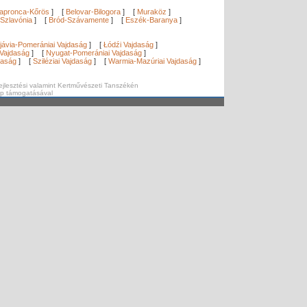
apronca-Kőrös
]
[
Belovar-Bilogora
]
[
Muraköz
]
Szlavónia
]
[
Bród-Szávamente
]
[
Eszék-Baranya
]
]
jávia-Pomerániai Vajdaság
]
[
Łódźi Vajdaság
]
Vajdaság
]
[
Nyugat-Pomerániai Vajdaság
]
daság
]
[
Sziléziai Vajdaság
]
[
Warmia-Mazúriai Vajdaság
]
ejlesztési valamint Kertművészeti Tanszékén
ap támogatásával