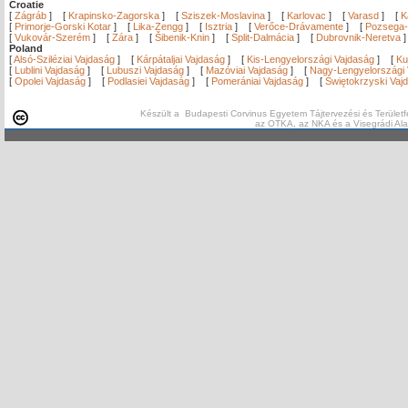
Croatie
[
Zágráb
]
[
Krapinsko-Zagorska
]
[
Sziszek-Moslavina
]
[
Karlovac
]
[
Varasd
]
[
K
[
Primorje-Gorski Kotar
]
[
Lika-Zengg
]
[
Isztria
]
[
Verőce-Drávamente
]
[
Pozsega-
[
Vukovár-Szerém
]
[
Zára
]
[
Šibenik-Knin
]
[
Split-Dalmácia
]
[
Dubrovnik-Neretva
Poland
[
Alsó-Sziléziai Vajdaság
]
[
Kárpátaljai Vajdaság
]
[
Kis-Lengyelországi Vajdaság
]
[
Ku
[
Lublini Vajdaság
]
[
Lubuszi Vajdaság
]
[
Mazóviai Vajdaság
]
[
Nagy-Lengyelországi 
[
Opolei Vajdaság
]
[
Podlasiei Vajdaság
]
[
Pomerániai Vajdaság
]
[
Świętokrzyski Vaj
Készült a Budapesti Corvinus Egyetem Tájtervezési és Területf
az OTKA, az NKA és a Visegrádi Al