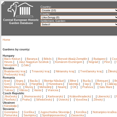
Country:
County:
Central European Historic
Settlement, Garden:
Garden Database
Home
Gardens by county:
Hungary
[
Bács-Kiskun
]
[
Baranya
]
[
Békés
]
[
Borsod-Abaúj-Zemplén
]
[
Budapest
]
[
Cso
[
Heves
]
[
Jász-Nagykun-Szolnok
]
[
Komárom-Esztergom
]
[
Nógrád
]
[
Pest
]
[
[
Veszprém
]
[
Zala
]
Slovakia
[
Bratislavský kraj
]
[
Trnavský kraj
]
[
Nitriansky kraj
]
[
Trenčiansky kraj
]
[
Žilinsk
[
Prešovský kraj
]
Romania
[
Arad
]
[
Argeş
]
[
Bacău
]
[
Bistriţa-Năsăud
]
[
Bihor
]
[
Buzău
]
[
Botoşani
]
[
Br
[
Gorj
]
[
Giurgiu
]
[
Harghita
]
[
Hunedoara
]
[
Ialomiţa
]
[
Iaşi
]
[
Ilfov
]
[
Călăraş
[
Maramureş
]
[
Mureş
]
[
Mehedinţi
]
[
Neamţ
]
[
Olt
]
[
Prahova
]
[
Satu Mare
]
[
Tulcea
]
[
Vâlcea
]
[
Vaslui
]
[
Vrancea
]
Czech Republic
[
Jihočeský
]
[
Jihomoravský
]
[
Karlovarský
]
[
Královéhradecký
]
[
Liberecký
]
[
[
Plzeňský
]
[
Praha
]
[
Středočeský
]
[
Ústecký
]
[
Vysočina
]
[
Zlínský
]
Ukrainen
[
Kárpátalja
]
Slovanie
[
Gorenjska
]
[
Goriška
]
[
Jugovzhodna Slovenija
]
[
Koroška
]
[
Notranjsko-kraška
[
Pomurska
]
[
Savinjska
]
[
Spodnjeposavska
]
[
Zasavska
]