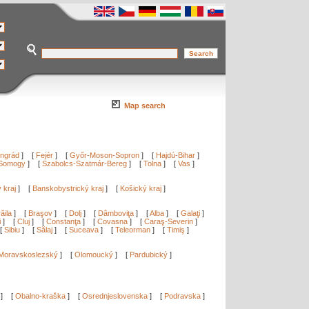
Map search
ngrád
]
[
Fejér
]
[
Győr-Moson-Sopron
]
[
Hajdú-Bihar
]
Somogy
]
[
Szabolcs-Szatmár-Bereg
]
[
Tolna
]
[
Vas
]
ý kraj
]
[
Banskobystrický kraj
]
[
Košický kraj
]
ăila
]
[
Braşov
]
[
Dolj
]
[
Dâmboviţa
]
[
Alba
]
[
Galaţi
]
i
]
[
Cluj
]
[
Constanţa
]
[
Covasna
]
[
Caraş-Severin
]
[
Sibiu
]
[
Sălaj
]
[
Suceava
]
[
Teleorman
]
[
Timiş
]
Moravskoslezský
]
[
Olomoucký
]
[
Pardubický
]
]
[
Obalno-kraška
]
[
Osrednjeslovenska
]
[
Podravska
]