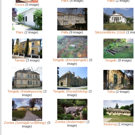
Paks
(4 image)
Paks
(2 image)
Ozora
(5 image)
Paks
(2 image)
Pálfa
(9 image)
Sárszentlőrinc (Uzd)
(1 im
Tengelic (Középtengelic)
(5
Tamási
(3 image)
Tengelic
(8 image)
image)
Tengelic (Katalinpuszta)
(3
Tengelic (Középhídvég)
(3
Tolna
(2 image)
image)
image)
Zomba (Andormajor)
(2
Zomba (Szentgál-szőlőhegy)
(5
Kisdorog
(1 images)
image)
image)