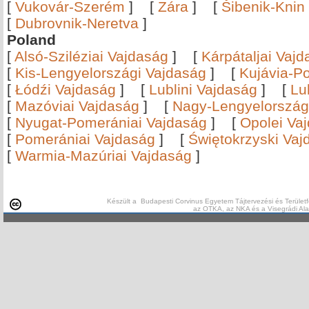
[
Vukovár-Szerém
]
[
Zára
]
[
Šibenik-Knin
[
Dubrovnik-Neretva
]
Poland
[
Alsó-Sziléziai Vajdaság
]
[
Kárpátaljai Vaj
[
Kis-Lengyelországi Vajdaság
]
[
Kujávia-P
[
Łódźi Vajdaság
]
[
Lublini Vajdaság
]
[
Lu
[
Mazóviai Vajdaság
]
[
Nagy-Lengyelország
[
Nyugat-Pomerániai Vajdaság
]
[
Opolei Va
[
Pomerániai Vajdaság
]
[
Świętokrzyski Vaj
[
Warmia-Mazúriai Vajdaság
]
Készült a Budapesti Corvinus Egyetem Tájtervezési és Területf
az OTKA, az NKA és a Visegrádi Al