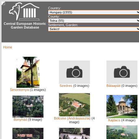
Country:
County:
Central European Historic
Settlement, Garden:
Garden Database
Home
Szedres
(0 images)
Bátaapáti
(0 images)
Simontornya
(1 images)
Bölcske (Andráspuszta)
(4
Bonyhád
(9 image)
Kajdacs
(4 image)
image)