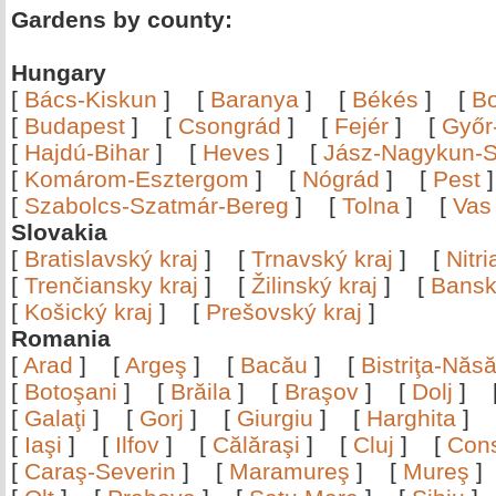
Gardens by county:
Hungary
[
Bács-Kiskun
]
[
Baranya
]
[
Békés
]
[
B
[
Budapest
]
[
Csongrád
]
[
Fejér
]
[
Győr
[
Hajdú-Bihar
]
[
Heves
]
[
Jász-Nagykun-S
[
Komárom-Esztergom
]
[
Nógrád
]
[
Pest
[
Szabolcs-Szatmár-Bereg
]
[
Tolna
]
[
Vas
Slovakia
[
Bratislavský kraj
]
[
Trnavský kraj
]
[
Nitr
[
Trenčiansky kraj
]
[
Žilinský kraj
]
[
Bansk
[
Košický kraj
]
[
Prešovský kraj
]
Romania
[
Arad
]
[
Argeş
]
[
Bacău
]
[
Bistriţa-Nă
[
Botoşani
]
[
Brăila
]
[
Braşov
]
[
Dolj
]
[
Galaţi
]
[
Gorj
]
[
Giurgiu
]
[
Harghita
]
[
Iaşi
]
[
Ilfov
]
[
Călăraşi
]
[
Cluj
]
[
Con
[
Caraş-Severin
]
[
Maramureş
]
[
Mureş