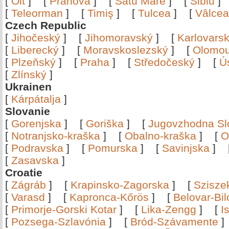
[
Olt
]
[
Prahova
]
[
Satu Mare
]
[
Sibiu
[
Teleorman
]
[
Timiş
]
[
Tulcea
]
[
Vâlce
Czech Republic
[
Jihočeský
]
[
Jihomoravský
]
[
Karlovars
[
Liberecký
]
[
Moravskoslezský
]
[
Olomo
[
Plzeňský
]
[
Praha
]
[
Středočeský
]
[
Ú
[
Zlínský
]
Ukrainen
[
Kárpátalja
]
Slovanie
[
Gorenjska
]
[
Goriška
]
[
Jugovzhodna Sl
[
Notranjsko-kraška
]
[
Obalno-kraška
]
[
O
[
Podravska
]
[
Pomurska
]
[
Savinjska
]
[
Zasavska
]
Croatie
[
Zágráb
]
[
Krapinsko-Zagorska
]
[
Szisze
[
Varasd
]
[
Kapronca-Kőrös
]
[
Belovar-Bi
[
Primorje-Gorski Kotar
]
[
Lika-Zengg
]
[
I
[
Pozsega-Szlavónia
]
[
Bród-Szávamente