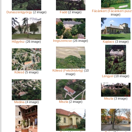
Fácánkert (Fácánkert-pusz
Dunaszentgyörgy
(2 image)
Fadd
(2 image)
image)
Iregszemcse
(26 image)
Hőgyész
(26 image)
Kajdacs
(3 image)
Kölesd (Felsőhídvég)
(10
Kölesd
(5 image)
image)
Lengyel
(18 image)
Miszla
(3 image)
Miszla
(2 image)
Medina
(4 image)