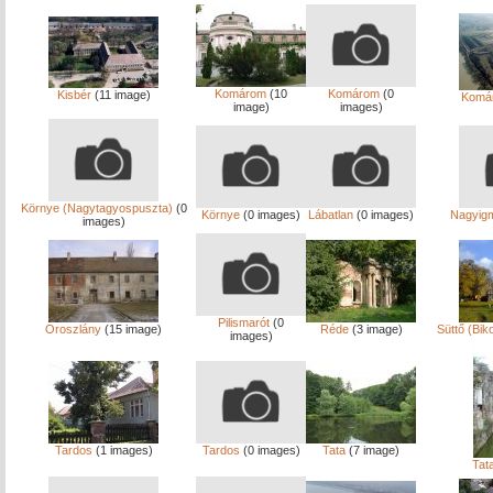
Komárom
(10
Komárom
(0
Kisbér
(11 image)
Komá
image)
images)
Környe (Nagytagyospuszta)
(0
Környe
(0 images)
Lábatlan
(0 images)
Nagyig
images)
Pilismarót
(0
Oroszlány
(15 image)
Réde
(3 image)
Süttő (Bik
images)
Tardos
(1 images)
Tardos
(0 images)
Tata
(7 image)
Tat