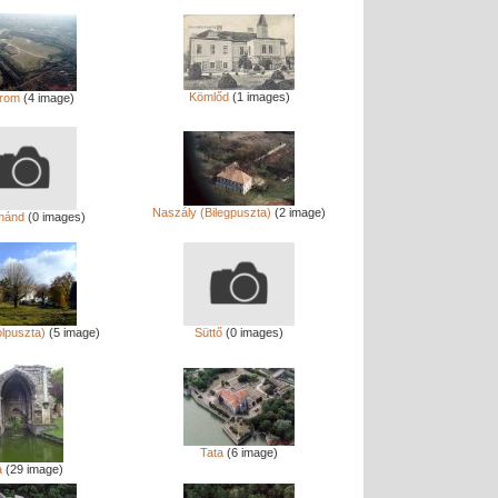
Kömlőd
(1 images)
rom
(4 image)
Naszály (Bilegpuszta)
(2 image)
mánd
(0 images)
olpuszta)
(5 image)
Süttő
(0 images)
Tata
(6 image)
a
(29 image)