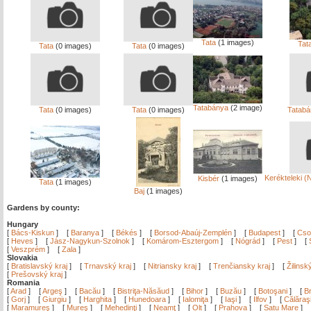
Tata
(1 images)
Tat
Tata
(0 images)
Tata
(0 images)
Tatabánya
(2 image)
Tata
(0 images)
Tata
(0 images)
Tatabá
Kerékteleki 
Kisbér
(1 images)
Tata
(1 images)
Baj
(1 images)
Gardens by county:
Hungary
[
Bács-Kiskun
]
[
Baranya
]
[
Békés
]
[
Borsod-Abaúj-Zemplén
]
[
Budapest
]
[
Cso
[
Heves
]
[
Jász-Nagykun-Szolnok
]
[
Komárom-Esztergom
]
[
Nógrád
]
[
Pest
]
[
[
Veszprém
]
[
Zala
]
Slovakia
[
Bratislavský kraj
]
[
Trnavský kraj
]
[
Nitriansky kraj
]
[
Trenčiansky kraj
]
[
Žilinsk
[
Prešovský kraj
]
Romania
[
Arad
]
[
Argeş
]
[
Bacău
]
[
Bistriţa-Năsăud
]
[
Bihor
]
[
Buzău
]
[
Botoşani
]
[
Br
[
Gorj
]
[
Giurgiu
]
[
Harghita
]
[
Hunedoara
]
[
Ialomiţa
]
[
Iaşi
]
[
Ilfov
]
[
Călăraş
[
Maramureş
]
[
Mureş
]
[
Mehedinţi
]
[
Neamţ
]
[
Olt
]
[
Prahova
]
[
Satu Mare
]