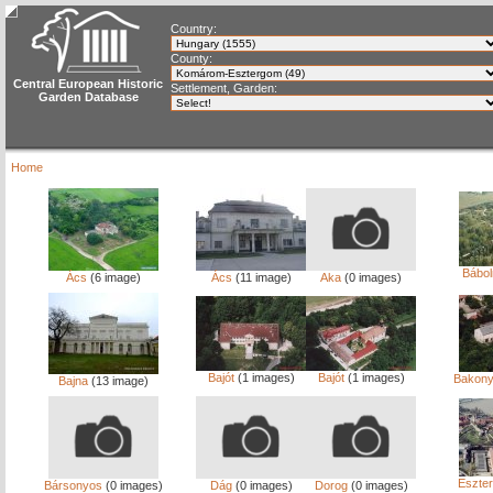
Country:
County:
Central European Historic
Settlement, Garden:
Garden Database
Home
Bábol
Ács
(6 image)
Ács
(11 image)
Aka
(0 images)
Bajót
(1 images)
Bajót
(1 images)
Bakon
Bajna
(13 image)
Eszte
Bársonyos
(0 images)
Dág
(0 images)
Dorog
(0 images)