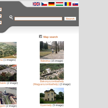
Map search
na
(1 images)
Bábolna
(15 image)
Bakonyszombathely
ybánk
(2 image)
(Magyarszombathely)
(2 image)
Gyermely
(5 image)
rgom
(2 image)