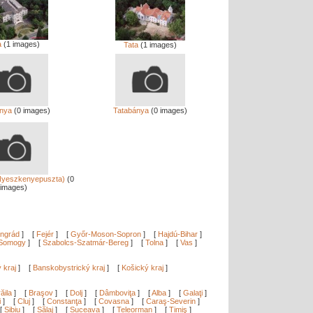
a
(1 images)
Tata
(1 images)
nya
(0 images)
Tatabánya
(0 images)
(Nyeszkenyepuszta)
(0
images)
ngrád
]
[
Fejér
]
[
Győr-Moson-Sopron
]
[
Hajdú-Bihar
]
Somogy
]
[
Szabolcs-Szatmár-Bereg
]
[
Tolna
]
[
Vas
]
ý kraj
]
[
Banskobystrický kraj
]
[
Košický kraj
]
ăila
]
[
Braşov
]
[
Dolj
]
[
Dâmboviţa
]
[
Alba
]
[
Galaţi
]
i
]
[
Cluj
]
[
Constanţa
]
[
Covasna
]
[
Caraş-Severin
]
[
Sibiu
]
[
Sălaj
]
[
Suceava
]
[
Teleorman
]
[
Timiş
]