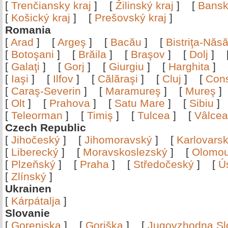
[
Trenčiansky kraj
]
[
Žilinský kraj
]
[
Bansk
[
Košický kraj
]
[
Prešovský kraj
]
Romania
[
Arad
]
[
Argeş
]
[
Bacău
]
[
Bistriţa-Nă
[
Botoşani
]
[
Brăila
]
[
Braşov
]
[
Dolj
]
[
Galaţi
]
[
Gorj
]
[
Giurgiu
]
[
Harghita
]
[
Iaşi
]
[
Ilfov
]
[
Călăraşi
]
[
Cluj
]
[
Con
[
Caraş-Severin
]
[
Maramureş
]
[
Mureş
[
Olt
]
[
Prahova
]
[
Satu Mare
]
[
Sibiu
[
Teleorman
]
[
Timiş
]
[
Tulcea
]
[
Vâlce
Czech Republic
[
Jihočeský
]
[
Jihomoravský
]
[
Karlovars
[
Liberecký
]
[
Moravskoslezský
]
[
Olomo
[
Plzeňský
]
[
Praha
]
[
Středočeský
]
[
Ú
[
Zlínský
]
Ukrainen
[
Kárpátalja
]
Slovanie
[
Gorenjska
]
[
Goriška
]
[
Jugovzhodna Sl