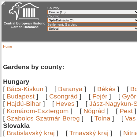
Country:
County:
Central European Historic
Settlement, Garden:
Garden Database
Home
Gardens by county:
Hungary
[
Bács-Kiskun
]
[
Baranya
]
[
Békés
]
[
B
[
Budapest
]
[
Csongrád
]
[
Fejér
]
[
Győr
[
Hajdú-Bihar
]
[
Heves
]
[
Jász-Nagykun-S
[
Komárom-Esztergom
]
[
Nógrád
]
[
Pest
[
Szabolcs-Szatmár-Bereg
]
[
Tolna
]
[
Vas
Slovakia
[
Bratislavský kraj
]
[
Trnavský kraj
]
[
Nitr