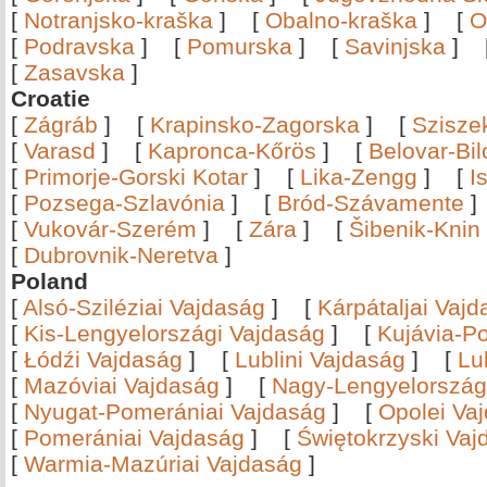
[
Notranjsko-kraška
]
[
Obalno-kraška
]
[
O
[
Podravska
]
[
Pomurska
]
[
Savinjska
]
[
Zasavska
]
Croatie
[
Zágráb
]
[
Krapinsko-Zagorska
]
[
Szisze
[
Varasd
]
[
Kapronca-Kőrös
]
[
Belovar-Bi
[
Primorje-Gorski Kotar
]
[
Lika-Zengg
]
[
I
[
Pozsega-Szlavónia
]
[
Bród-Szávamente
[
Vukovár-Szerém
]
[
Zára
]
[
Šibenik-Knin
[
Dubrovnik-Neretva
]
Poland
[
Alsó-Sziléziai Vajdaság
]
[
Kárpátaljai Vaj
[
Kis-Lengyelországi Vajdaság
]
[
Kujávia-P
[
Łódźi Vajdaság
]
[
Lublini Vajdaság
]
[
Lu
[
Mazóviai Vajdaság
]
[
Nagy-Lengyelország
[
Nyugat-Pomerániai Vajdaság
]
[
Opolei Va
[
Pomerániai Vajdaság
]
[
Świętokrzyski Vaj
[
Warmia-Mazúriai Vajdaság
]