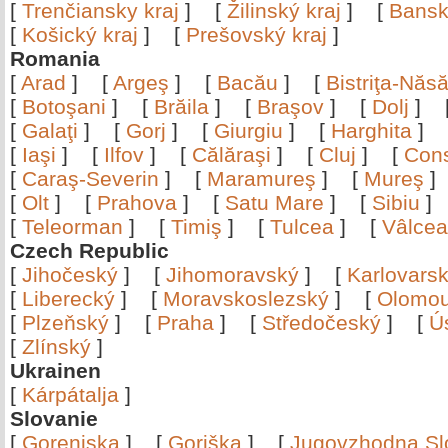
[
Trenčiansky kraj
]
[
Žilinský kraj
]
[
Bansk
[
Košický kraj
]
[
Prešovský kraj
]
Romania
[
Arad
]
[
Argeş
]
[
Bacău
]
[
Bistriţa-Nă
[
Botoşani
]
[
Brăila
]
[
Braşov
]
[
Dolj
]
[
Galaţi
]
[
Gorj
]
[
Giurgiu
]
[
Harghita
]
[
Iaşi
]
[
Ilfov
]
[
Călăraşi
]
[
Cluj
]
[
Con
[
Caraş-Severin
]
[
Maramureş
]
[
Mureş
[
Olt
]
[
Prahova
]
[
Satu Mare
]
[
Sibiu
[
Teleorman
]
[
Timiş
]
[
Tulcea
]
[
Vâlce
Czech Republic
[
Jihočeský
]
[
Jihomoravský
]
[
Karlovars
[
Liberecký
]
[
Moravskoslezský
]
[
Olomo
[
Plzeňský
]
[
Praha
]
[
Středočeský
]
[
Ú
[
Zlínský
]
Ukrainen
[
Kárpátalja
]
Slovanie
[
Gorenjska
]
[
Goriška
]
[
Jugovzhodna Sl