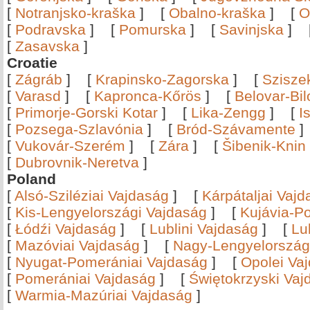
[
Notranjsko-kraška
]
[
Obalno-kraška
]
[
O
[
Podravska
]
[
Pomurska
]
[
Savinjska
]
[
Zasavska
]
Croatie
[
Zágráb
]
[
Krapinsko-Zagorska
]
[
Szisze
[
Varasd
]
[
Kapronca-Kőrös
]
[
Belovar-Bi
[
Primorje-Gorski Kotar
]
[
Lika-Zengg
]
[
I
[
Pozsega-Szlavónia
]
[
Bród-Szávamente
[
Vukovár-Szerém
]
[
Zára
]
[
Šibenik-Knin
[
Dubrovnik-Neretva
]
Poland
[
Alsó-Sziléziai Vajdaság
]
[
Kárpátaljai Vaj
[
Kis-Lengyelországi Vajdaság
]
[
Kujávia-P
[
Łódźi Vajdaság
]
[
Lublini Vajdaság
]
[
Lu
[
Mazóviai Vajdaság
]
[
Nagy-Lengyelország
[
Nyugat-Pomerániai Vajdaság
]
[
Opolei Va
[
Pomerániai Vajdaság
]
[
Świętokrzyski Vaj
[
Warmia-Mazúriai Vajdaság
]