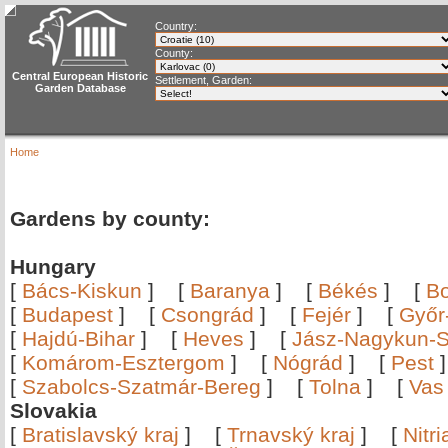
Country:
County:
Central European Historic
Settlement, Garden:
Garden Database
Home
Gardens by county:
Hungary
[
Bács-Kiskun
]
[
Baranya
]
[
Békés
]
[
B
[
Budapest
]
[
Csongrád
]
[
Fejér
]
[
Győr
[
Hajdú-Bihar
]
[
Heves
]
[
Jász-Nagykun-S
[
Komárom-Esztergom
]
[
Nógrád
]
[
Pest
[
Szabolcs-Szatmár-Bereg
]
[
Tolna
]
[
Vas
Slovakia
[
Bratislavský kraj
]
[
Trnavský kraj
]
[
Nitr