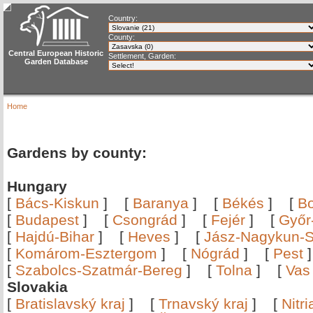
Country:
County:
Central European Historic
Settlement, Garden:
Garden Database
Home
Gardens by county:
Hungary
[
Bács-Kiskun
]
[
Baranya
]
[
Békés
]
[
B
[
Budapest
]
[
Csongrád
]
[
Fejér
]
[
Győr
[
Hajdú-Bihar
]
[
Heves
]
[
Jász-Nagykun-S
[
Komárom-Esztergom
]
[
Nógrád
]
[
Pest
[
Szabolcs-Szatmár-Bereg
]
[
Tolna
]
[
Vas
Slovakia
[
Bratislavský kraj
]
[
Trnavský kraj
]
[
Nitr