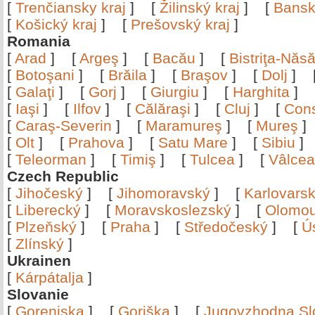
[
Trenčiansky kraj
]
[
Žilinský kraj
]
[
Bansk
[
Košický kraj
]
[
Prešovský kraj
]
Romania
[
Arad
]
[
Argeş
]
[
Bacău
]
[
Bistriţa-Nă
[
Botoşani
]
[
Brăila
]
[
Braşov
]
[
Dolj
]
[
Galaţi
]
[
Gorj
]
[
Giurgiu
]
[
Harghita
]
[
Iaşi
]
[
Ilfov
]
[
Călăraşi
]
[
Cluj
]
[
Con
[
Caraş-Severin
]
[
Maramureş
]
[
Mureş
[
Olt
]
[
Prahova
]
[
Satu Mare
]
[
Sibiu
[
Teleorman
]
[
Timiş
]
[
Tulcea
]
[
Vâlce
Czech Republic
[
Jihočeský
]
[
Jihomoravský
]
[
Karlovars
[
Liberecký
]
[
Moravskoslezský
]
[
Olomo
[
Plzeňský
]
[
Praha
]
[
Středočeský
]
[
Ú
[
Zlínský
]
Ukrainen
[
Kárpátalja
]
Slovanie
[
Gorenjska
]
[
Goriška
]
[
Jugovzhodna Sl