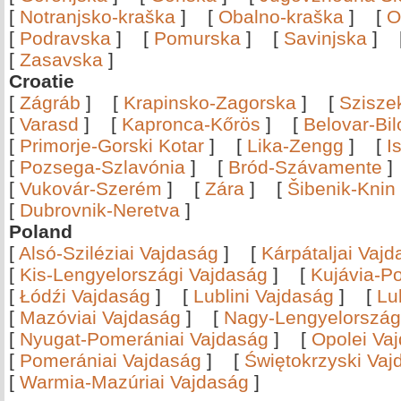
[
Notranjsko-kraška
]
[
Obalno-kraška
]
[
O
[
Podravska
]
[
Pomurska
]
[
Savinjska
]
[
Zasavska
]
Croatie
[
Zágráb
]
[
Krapinsko-Zagorska
]
[
Szisze
[
Varasd
]
[
Kapronca-Kőrös
]
[
Belovar-Bi
[
Primorje-Gorski Kotar
]
[
Lika-Zengg
]
[
I
[
Pozsega-Szlavónia
]
[
Bród-Szávamente
[
Vukovár-Szerém
]
[
Zára
]
[
Šibenik-Knin
[
Dubrovnik-Neretva
]
Poland
[
Alsó-Sziléziai Vajdaság
]
[
Kárpátaljai Vaj
[
Kis-Lengyelországi Vajdaság
]
[
Kujávia-P
[
Łódźi Vajdaság
]
[
Lublini Vajdaság
]
[
Lu
[
Mazóviai Vajdaság
]
[
Nagy-Lengyelország
[
Nyugat-Pomerániai Vajdaság
]
[
Opolei Va
[
Pomerániai Vajdaság
]
[
Świętokrzyski Vaj
[
Warmia-Mazúriai Vajdaság
]