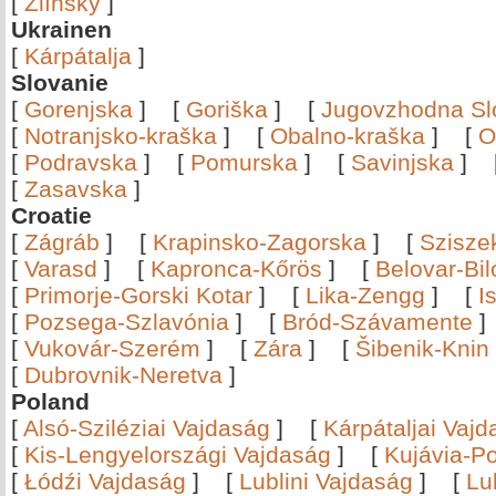
[
Zlínský
]
Ukrainen
[
Kárpátalja
]
Slovanie
[
Gorenjska
]
[
Goriška
]
[
Jugovzhodna Sl
[
Notranjsko-kraška
]
[
Obalno-kraška
]
[
O
[
Podravska
]
[
Pomurska
]
[
Savinjska
]
[
Zasavska
]
Croatie
[
Zágráb
]
[
Krapinsko-Zagorska
]
[
Szisze
[
Varasd
]
[
Kapronca-Kőrös
]
[
Belovar-Bi
[
Primorje-Gorski Kotar
]
[
Lika-Zengg
]
[
I
[
Pozsega-Szlavónia
]
[
Bród-Szávamente
[
Vukovár-Szerém
]
[
Zára
]
[
Šibenik-Knin
[
Dubrovnik-Neretva
]
Poland
[
Alsó-Sziléziai Vajdaság
]
[
Kárpátaljai Vaj
[
Kis-Lengyelországi Vajdaság
]
[
Kujávia-P
[
Łódźi Vajdaság
]
[
Lublini Vajdaság
]
[
Lu