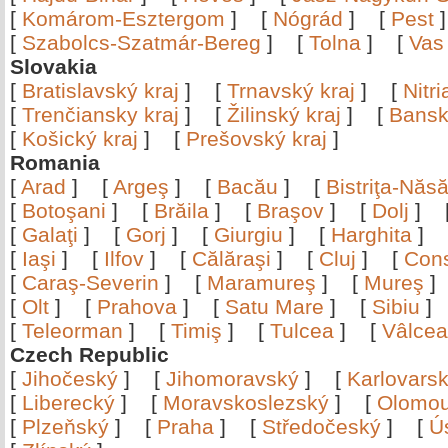
[
Komárom-Esztergom
]
[
Nógrád
]
[
Pest
[
Szabolcs-Szatmár-Bereg
]
[
Tolna
]
[
Vas
Slovakia
[
Bratislavský kraj
]
[
Trnavský kraj
]
[
Nitr
[
Trenčiansky kraj
]
[
Žilinský kraj
]
[
Bansk
[
Košický kraj
]
[
Prešovský kraj
]
Romania
[
Arad
]
[
Argeş
]
[
Bacău
]
[
Bistriţa-Nă
[
Botoşani
]
[
Brăila
]
[
Braşov
]
[
Dolj
]
[
Galaţi
]
[
Gorj
]
[
Giurgiu
]
[
Harghita
]
[
Iaşi
]
[
Ilfov
]
[
Călăraşi
]
[
Cluj
]
[
Con
[
Caraş-Severin
]
[
Maramureş
]
[
Mureş
[
Olt
]
[
Prahova
]
[
Satu Mare
]
[
Sibiu
[
Teleorman
]
[
Timiş
]
[
Tulcea
]
[
Vâlce
Czech Republic
[
Jihočeský
]
[
Jihomoravský
]
[
Karlovars
[
Liberecký
]
[
Moravskoslezský
]
[
Olomo
[
Plzeňský
]
[
Praha
]
[
Středočeský
]
[
Ú