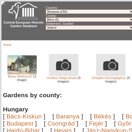
Country:
County:
Central European Historic
Settlement, Garden:
Garden Database
Home
Beiuş (Belényes)
(2
Oradea (Nagyvárad)
(0
Gheghie (Körösgégény)
(0
image)
images)
images)
Gardens by county:
Hungary
[
Bács-Kiskun
]
[
Baranya
]
[
Békés
]
[
B
[
Budapest
]
[
Csongrád
]
[
Fejér
]
[
Győr
[
Hajdú-Bihar
]
[
Heves
]
[
Jász-Nagykun-S