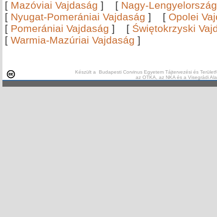
[
Mazóviai Vajdaság
]
[
Nagy-Lengyelország
[
Nyugat-Pomerániai Vajdaság
]
[
Opolei Va
[
Pomerániai Vajdaság
]
[
Świętokrzyski Vaj
[
Warmia-Mazúriai Vajdaság
]
Készült a Budapesti Corvinus Egyetem Tájtervezési és Területf
az OTKA, az NKA és a Visegrádi Al