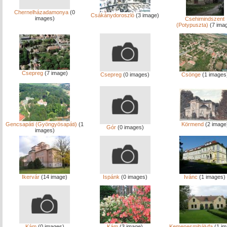
Chernelházadamonya
(0
Csákánydoroszló
(3 image)
images)
Csehimindszent
(Potypuszta)
(7 ima
Csepreg
(7 image)
Csepreg
(0 images)
Csönge
(1 images
Gencsapáti (Gyöngyösapáti)
(1
Körmend
(2 image
Gór
(0 images)
images)
Ikervár
(14 image)
Ispánk
(0 images)
Ivánc
(1 images)
Kám
(0 images)
Kám
(3 image)
Kemenesmihályfa
(1 im