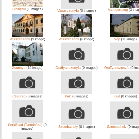
Uraiújfalu
(1 images)
Vasegerszeg
(3 ima
Vasasszonyfa
(0 images)
Vasszécsény
(9 image)
Vasszécsény
(6 image)
Vép
(11 image)
Zsennye
(19 image)
Ostffyasszonyfa
(0 images)
Ostffyasszonyfa
(0 im
Csepreg
(0 images)
Káld
(0 images)
Káld
(0 images)
Sorkifalud (Taródháza)
(0
Szombathely
(0 images)
Szombathely
(0 imag
images)