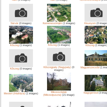
Sárvár
(0 images)
Kemenessömjén
(1 images)
Kisunyom
(0 image
Kőszeg
(1 images)
Kőszeg
(1 images)
Kőszeg
(1 images
Kőszegpaty (Nagypaty)
(0
Magyarszecsőd
(1 im
Kőszeg
(0 images)
images)
Mikosszéplak
Nagygeresd
(3 imag
Mesteri (Intaháza)
(1 images)
(Mikosdpuszta)
(21 image)