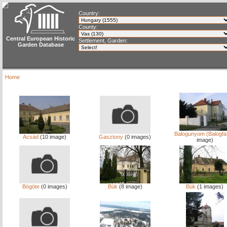
Country:
County:
Central European Historic
Settlement, Garden:
Garden Database
Home
Balogunyom (Balogfa
Acsád
(10 image)
Gasztony
(0 images)
image)
Bögöte
(0 images)
Bük
(8 image)
Bük
(1 images)