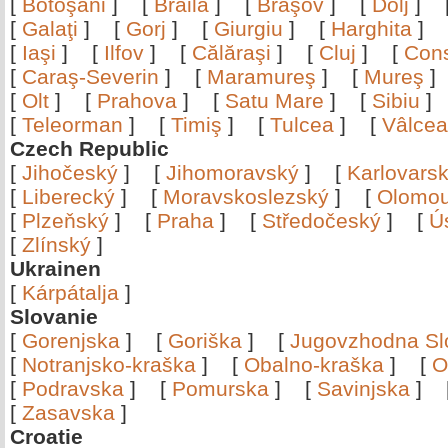
[
Botoşani
]
[
Brăila
]
[
Braşov
]
[
Dolj
]
[
Galaţi
]
[
Gorj
]
[
Giurgiu
]
[
Harghita
]
[
Iaşi
]
[
Ilfov
]
[
Călăraşi
]
[
Cluj
]
[
Con
[
Caraş-Severin
]
[
Maramureş
]
[
Mureş
[
Olt
]
[
Prahova
]
[
Satu Mare
]
[
Sibiu
[
Teleorman
]
[
Timiş
]
[
Tulcea
]
[
Vâlce
Czech Republic
[
Jihočeský
]
[
Jihomoravský
]
[
Karlovars
[
Liberecký
]
[
Moravskoslezský
]
[
Olomo
[
Plzeňský
]
[
Praha
]
[
Středočeský
]
[
Ú
[
Zlínský
]
Ukrainen
[
Kárpátalja
]
Slovanie
[
Gorenjska
]
[
Goriška
]
[
Jugovzhodna Sl
[
Notranjsko-kraška
]
[
Obalno-kraška
]
[
O
[
Podravska
]
[
Pomurska
]
[
Savinjska
]
[
Zasavska
]
Croatie