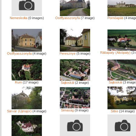
Nemeskolta
(0 images)
Ostffyasszonyfa
(7 image)
Pornóapáti
(4 imag
Rábapaty (Alsópaty)
(3 
Ostffyasszonyfa
(4 image)
Peresznye
(5 image)
Rum
(17 image)
Sajtoskál
(3 image
Sajtoskál
(2 image)
Simaság
(9 image)
Sárvár (Újmajor)
(4 image)
Sitke
(14 image)