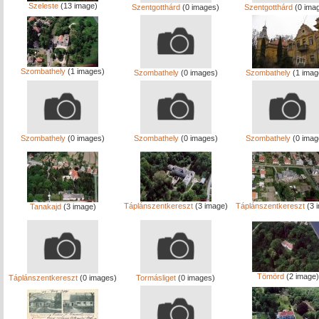
Szeleste
(13 image)
Szentgotthárd
(0 images)
Szentgotthárd
(0 ima
Szombathely
(1 images)
Szombathely
(0 images)
Szombathely
(1 imag
Szombathely
(0 images)
Szombathely
(0 images)
Szombathely
(0 imag
Táplánszentkereszt
(3 image)
Táplánszentkereszt
(3 
Tanakajd
(3 image)
Tömörd
(2 image)
Táplánszentkereszt
(0 images)
Tormásliget
(0 images)