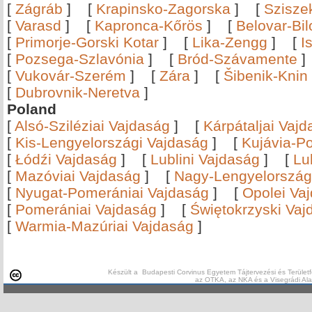
[
Zágráb
]
[
Krapinsko-Zagorska
]
[
Szisze
[
Varasd
]
[
Kapronca-Kőrös
]
[
Belovar-Bi
[
Primorje-Gorski Kotar
]
[
Lika-Zengg
]
[
I
[
Pozsega-Szlavónia
]
[
Bród-Szávamente
[
Vukovár-Szerém
]
[
Zára
]
[
Šibenik-Knin
[
Dubrovnik-Neretva
]
Poland
[
Alsó-Sziléziai Vajdaság
]
[
Kárpátaljai Vaj
[
Kis-Lengyelországi Vajdaság
]
[
Kujávia-P
[
Łódźi Vajdaság
]
[
Lublini Vajdaság
]
[
Lu
[
Mazóviai Vajdaság
]
[
Nagy-Lengyelország
[
Nyugat-Pomerániai Vajdaság
]
[
Opolei Va
[
Pomerániai Vajdaság
]
[
Świętokrzyski Vaj
[
Warmia-Mazúriai Vajdaság
]
Készült a Budapesti Corvinus Egyetem Tájtervezési és Területf
az OTKA, az NKA és a Visegrádi Al