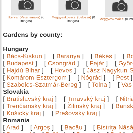
Ikervár (Péterfamajor)
(0
Meggyeskovácsi (Balozsa)
(0
Meggyeskovácsi
(0 im
images)
images)
Gardens by county:
Hungary
[
Bács-Kiskun
]
[
Baranya
]
[
Békés
]
[
B
[
Budapest
]
[
Csongrád
]
[
Fejér
]
[
Győr
[
Hajdú-Bihar
]
[
Heves
]
[
Jász-Nagykun-S
[
Komárom-Esztergom
]
[
Nógrád
]
[
Pest
[
Szabolcs-Szatmár-Bereg
]
[
Tolna
]
[
Vas
Slovakia
[
Bratislavský kraj
]
[
Trnavský kraj
]
[
Nitr
[
Trenčiansky kraj
]
[
Žilinský kraj
]
[
Bansk
[
Košický kraj
]
[
Prešovský kraj
]
Romania
[
Arad
]
[
Argeş
]
[
Bacău
]
[
Bistriţa-Nă