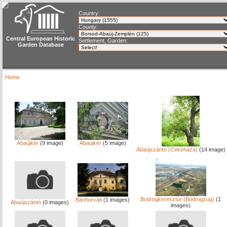
Country:
County:
Central European Historic
Settlement, Garden:
Garden Database
Home
Abaújkér
(9 image)
Abaújkér
(5 image)
Abaújszántó (Cekeháza)
(14 image)
Bodrogkeresztúr (Bodrogzug)
(1
Bánhorváti
(1 images)
Abaújszántó
(0 images)
images)