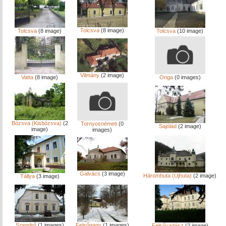
Tolcsva
(8 image)
Tolcsva
(8 image)
Tolcsva
(10 image)
Vilmány
(2 image)
Vatta
(8 image)
Onga
(0 images)
Bózsva (Kisbózsva)
(2
Tornyosnémeti
(0
Sajólád
(2 image)
image)
images)
Galvács
(3 image)
Háromhuta (Újhuta)
(2 image)
Tállya
(3 image)
Szendrő
(1 images)
Felsőgagy
(1 images)
Felsővadász
(2 image)