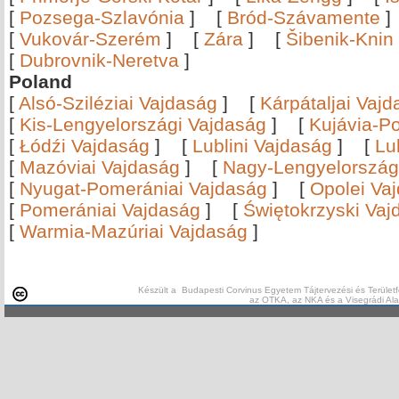
[
Pozsega-Szlavónia
]
[
Bród-Szávamente
[
Vukovár-Szerém
]
[
Zára
]
[
Šibenik-Knin
[
Dubrovnik-Neretva
]
Poland
[
Alsó-Sziléziai Vajdaság
]
[
Kárpátaljai Vaj
[
Kis-Lengyelországi Vajdaság
]
[
Kujávia-P
[
Łódźi Vajdaság
]
[
Lublini Vajdaság
]
[
Lu
[
Mazóviai Vajdaság
]
[
Nagy-Lengyelország
[
Nyugat-Pomerániai Vajdaság
]
[
Opolei Va
[
Pomerániai Vajdaság
]
[
Świętokrzyski Vaj
[
Warmia-Mazúriai Vajdaság
]
Készült a Budapesti Corvinus Egyetem Tájtervezési és Területf
az OTKA, az NKA és a Visegrádi Al