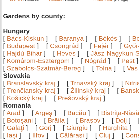
Gardens by county:
Hungary
[
Bács-Kiskun
]
[
Baranya
]
[
Békés
]
[
B
[
Budapest
]
[
Csongrád
]
[
Fejér
]
[
Győr
[
Hajdú-Bihar
]
[
Heves
]
[
Jász-Nagykun-S
[
Komárom-Esztergom
]
[
Nógrád
]
[
Pest
[
Szabolcs-Szatmár-Bereg
]
[
Tolna
]
[
Vas
Slovakia
[
Bratislavský kraj
]
[
Trnavský kraj
]
[
Nitr
[
Trenčiansky kraj
]
[
Žilinský kraj
]
[
Bansk
[
Košický kraj
]
[
Prešovský kraj
]
Romania
[
Arad
]
[
Argeş
]
[
Bacău
]
[
Bistriţa-Nă
[
Botoşani
]
[
Brăila
]
[
Braşov
]
[
Dolj
]
[
Galaţi
]
[
Gorj
]
[
Giurgiu
]
[
Harghita
]
[
Iaşi
]
[
Ilfov
]
[
Călăraşi
]
[
Cluj
]
[
Con