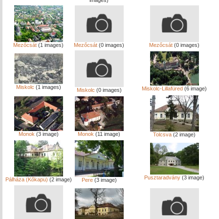
images)
Mezőcsát
(1 images)
Mezőcsát
(0 images)
Mezőcsát
(0 images)
Miskolc
(1 images)
Miskolc-Lillafüred
(6 image)
Miskolc
(0 images)
Monok
(3 image)
Monok
(11 image)
Tolcsva
(2 image)
Pusztaradvány
(3 image)
Pálháza (Kőkapu)
(2 image)
Pere
(3 image)