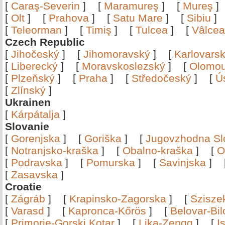
[
Caraş-Severin
]
[
Maramureş
]
[
Mureş
[
Olt
]
[
Prahova
]
[
Satu Mare
]
[
Sibiu
[
Teleorman
]
[
Timiş
]
[
Tulcea
]
[
Vâlce
Czech Republic
[
Jihočeský
]
[
Jihomoravský
]
[
Karlovars
[
Liberecký
]
[
Moravskoslezský
]
[
Olomo
[
Plzeňský
]
[
Praha
]
[
Středočeský
]
[
Ú
[
Zlínský
]
Ukrainen
[
Kárpátalja
]
Slovanie
[
Gorenjska
]
[
Goriška
]
[
Jugovzhodna Sl
[
Notranjsko-kraška
]
[
Obalno-kraška
]
[
O
[
Podravska
]
[
Pomurska
]
[
Savinjska
]
[
Zasavska
]
Croatie
[
Zágráb
]
[
Krapinsko-Zagorska
]
[
Szisze
[
Varasd
]
[
Kapronca-Kőrös
]
[
Belovar-Bi
[
Primorje-Gorski Kotar
]
[
Lika-Zengg
]
[
I