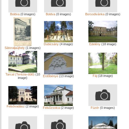
Boldva
(0 images)
Boldva
(0 images)
Borsodivánka
(0 images)
Dubicsány
(4 image)
Edelény
(18 image)
Sátoraljaújhely
(1 images)
Tarcal (Terézia-dűlő)
(10
Fáj
(18 image)
Erdőbénye
(13 image)
image)
Felsővadász
(2 image)
Felsőzsolca
(2 image)
Füzér
(0 images)