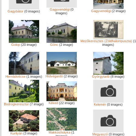
Gagyvendégi
(0
Gagyvendégi
(2 image)
Gagybátor
(0 images)
images)
Mezőkeresztes (Zöldhalompuszta)
(1
Golop
(20 image)
Gönc
(2 image)
images)
Hídvégardó
(2 image)
Hernádvécse
(1 images)
Györgytarló
(8 image)
Kéked
(22 image)
Bodrogkeresztúr
(7 image)
Kelemér
(0 images)
Makkoshotyka
(1
Kurityán
(3 image)
Megyaszó
(0 images)