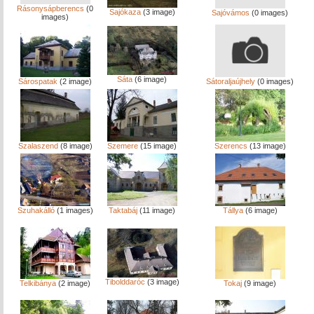
Rásonysápberencs
(0
Sajókaza
(3 image)
Sajóvámos
(0 images)
images)
Sáta
(6 image)
Sárospatak
(2 image)
Sátoraljaújhely
(0 images)
Szalaszend
(8 image)
Szemere
(15 image)
Szerencs
(13 image)
Szuhakálló
(1 images)
Taktabáj
(11 image)
Tállya
(6 image)
Tibolddaróc
(3 image)
Telkibánya
(2 image)
Tokaj
(9 image)