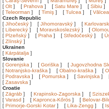
[
Caraş-Severin
]
[
Maramureş
]
[
Mureş
[
Olt
]
[
Prahova
]
[
Satu Mare
]
[
Sibiu
[
Teleorman
]
[
Timiş
]
[
Tulcea
]
[
Vâlce
Czech Republic
[
Jihočeský
]
[
Jihomoravský
]
[
Karlovars
[
Liberecký
]
[
Moravskoslezský
]
[
Olomo
[
Plzeňský
]
[
Praha
]
[
Středočeský
]
[
Ú
[
Zlínský
]
Ukrainen
[
Kárpátalja
]
Slovanie
[
Gorenjska
]
[
Goriška
]
[
Jugovzhodna Sl
[
Notranjsko-kraška
]
[
Obalno-kraška
]
[
O
[
Podravska
]
[
Pomurska
]
[
Savinjska
]
[
Zasavska
]
Croatie
[
Zágráb
]
[
Krapinsko-Zagorska
]
[
Szisze
[
Varasd
]
[
Kapronca-Kőrös
]
[
Belovar-Bi
[
Primorje-Gorski Kotar
]
[
Lika-Zengg
]
[
I