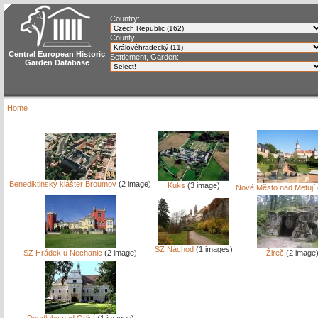
Country:
County:
Central European Historic
Settlement, Garden:
Garden Database
Home
Benediktinský klášter Broumov
(2 image)
Kuks
(3 image)
Nové Město nad Metují
SZ Náchod
(1 images)
SZ Hrádek u Nechanic
(2 image)
Žireč
(2 image