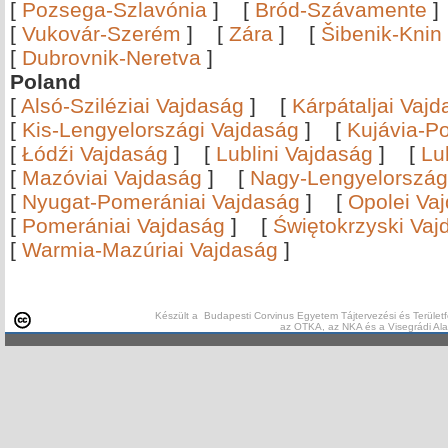
[
Pozsega-Szlavónia
]
[
Bród-Szávamente
[
Vukovár-Szerém
]
[
Zára
]
[
Šibenik-Knin
[
Dubrovnik-Neretva
]
Poland
[
Alsó-Sziléziai Vajdaság
]
[
Kárpátaljai Vaj
[
Kis-Lengyelországi Vajdaság
]
[
Kujávia-P
[
Łódźi Vajdaság
]
[
Lublini Vajdaság
]
[
Lu
[
Mazóviai Vajdaság
]
[
Nagy-Lengyelország
[
Nyugat-Pomerániai Vajdaság
]
[
Opolei Va
[
Pomerániai Vajdaság
]
[
Świętokrzyski Vaj
[
Warmia-Mazúriai Vajdaság
]
Készült a Budapesti Corvinus Egyetem Tájtervezési és Területf
az OTKA, az NKA és a Visegrádi Al