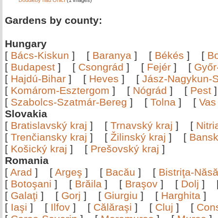
Doudleby nad Orlicí
(1 images)
Gardens by county:
Hungary
[
Bács-Kiskun
]
[
Baranya
]
[
Békés
]
[
B
[
Budapest
]
[
Csongrád
]
[
Fejér
]
[
Győr
[
Hajdú-Bihar
]
[
Heves
]
[
Jász-Nagykun-S
[
Komárom-Esztergom
]
[
Nógrád
]
[
Pest
[
Szabolcs-Szatmár-Bereg
]
[
Tolna
]
[
Vas
Slovakia
[
Bratislavský kraj
]
[
Trnavský kraj
]
[
Nitr
[
Trenčiansky kraj
]
[
Žilinský kraj
]
[
Bansk
[
Košický kraj
]
[
Prešovský kraj
]
Romania
[
Arad
]
[
Argeş
]
[
Bacău
]
[
Bistriţa-Nă
[
Botoşani
]
[
Brăila
]
[
Braşov
]
[
Dolj
]
[
Galaţi
]
[
Gorj
]
[
Giurgiu
]
[
Harghita
]
[
Iaşi
]
[
Ilfov
]
[
Călăraşi
]
[
Cluj
]
[
Con