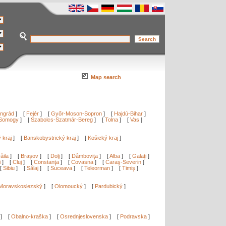
Map search
ngrád
]
[
Fejér
]
[
Győr-Moson-Sopron
]
[
Hajdú-Bihar
]
Somogy
]
[
Szabolcs-Szatmár-Bereg
]
[
Tolna
]
[
Vas
]
ý kraj
]
[
Banskobystrický kraj
]
[
Košický kraj
]
ăila
]
[
Braşov
]
[
Dolj
]
[
Dâmboviţa
]
[
Alba
]
[
Galaţi
]
i
]
[
Cluj
]
[
Constanţa
]
[
Covasna
]
[
Caraş-Severin
]
[
Sibiu
]
[
Sălaj
]
[
Suceava
]
[
Teleorman
]
[
Timiş
]
Moravskoslezský
]
[
Olomoucký
]
[
Pardubický
]
]
[
Obalno-kraška
]
[
Osrednjeslovenska
]
[
Podravska
]