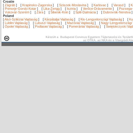
Croatie
[
Zágráb
]
[
Krapinsko-Zagorska
]
[
Sziszek-Moslavina
]
[
Karlovac
]
[
Varasd
]
[
K
[
Primorje-Gorski Kotar
]
[
Lika-Zengg
]
[
Isztria
]
[
Verőce-Drávamente
]
[
Pozsega-
[
Vukovár-Szerém
]
[
Zára
]
[
Šibenik-Knin
]
[
Split-Dalmácia
]
[
Dubrovnik-Neretva
Poland
[
Alsó-Sziléziai Vajdaság
]
[
Kárpátaljai Vajdaság
]
[
Kis-Lengyelországi Vajdaság
]
[
Ku
[
Lublini Vajdaság
]
[
Lubuszi Vajdaság
]
[
Mazóviai Vajdaság
]
[
Nagy-Lengyelországi 
[
Opolei Vajdaság
]
[
Podlasiei Vajdaság
]
[
Pomerániai Vajdaság
]
[
Świętokrzyski Vaj
Készült a Budapesti Corvinus Egyetem Tájtervezési és Területf
az OTKA, az NKA és a Visegrádi Al