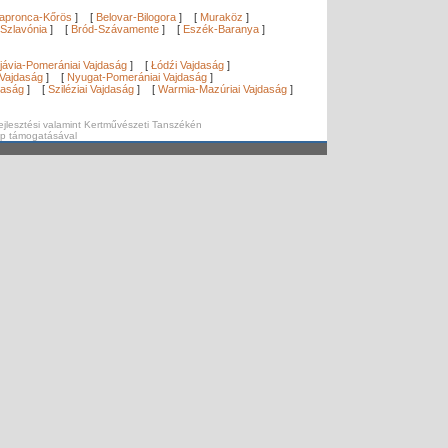
apronca-Kőrös
]
[
Belovar-Bilogora
]
[
Muraköz
]
Szlavónia
]
[
Bród-Szávamente
]
[
Eszék-Baranya
]
]
jávia-Pomerániai Vajdaság
]
[
Łódźi Vajdaság
]
Vajdaság
]
[
Nyugat-Pomerániai Vajdaság
]
daság
]
[
Sziléziai Vajdaság
]
[
Warmia-Mazúriai Vajdaság
]
ejlesztési valamint Kertművészeti Tanszékén
ap támogatásával