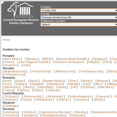
Country:
County:
Central European Historic
Settlement, Garden:
Garden Database
Home
Gardens by county:
Hungary
[
Bács-Kiskun
]
[
Baranya
]
[
Békés
]
[
Borsod-Abaúj-Zemplén
]
[
Budapest
]
[
Cso
[
Heves
]
[
Jász-Nagykun-Szolnok
]
[
Komárom-Esztergom
]
[
Nógrád
]
[
Pest
]
[
[
Veszprém
]
[
Zala
]
Slovakia
[
Bratislavský kraj
]
[
Trnavský kraj
]
[
Nitriansky kraj
]
[
Trenčiansky kraj
]
[
Žilinsk
[
Prešovský kraj
]
Romania
[
Arad
]
[
Argeş
]
[
Bacău
]
[
Bistriţa-Năsăud
]
[
Bihor
]
[
Buzău
]
[
Botoşani
]
[
Br
[
Gorj
]
[
Giurgiu
]
[
Harghita
]
[
Hunedoara
]
[
Ialomiţa
]
[
Iaşi
]
[
Ilfov
]
[
Călăraş
[
Maramureş
]
[
Mureş
]
[
Mehedinţi
]
[
Neamţ
]
[
Olt
]
[
Prahova
]
[
Satu Mare
]
[
Tulcea
]
[
Vâlcea
]
[
Vaslui
]
[
Vrancea
]
Czech Republic
[
Jihočeský
]
[
Jihomoravský
]
[
Karlovarský
]
[
Královéhradecký
]
[
Liberecký
]
[
[
Plzeňský
]
[
Praha
]
[
Středočeský
]
[
Ústecký
]
[
Vysočina
]
[
Zlínský
]
Ukrainen
[
Kárpátalja
]
Slovanie
[
Gorenjska
]
[
Goriška
]
[
Jugovzhodna Slovenija
]
[
Koroška
]
[
Notranjsko-kraška
[
Pomurska
]
[
Savinjska
]
[
Spodnjeposavska
]
[
Zasavska
]