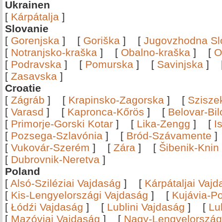
Ukrainen
[
Kárpátalja
]
Slovanie
[
Gorenjska
]
[
Goriška
]
[
Jugovzhodna Sl
[
Notranjsko-kraška
]
[
Obalno-kraška
]
[
O
[
Podravska
]
[
Pomurska
]
[
Savinjska
]
[
Zasavska
]
Croatie
[
Zágráb
]
[
Krapinsko-Zagorska
]
[
Szisze
[
Varasd
]
[
Kapronca-Kőrös
]
[
Belovar-Bi
[
Primorje-Gorski Kotar
]
[
Lika-Zengg
]
[
I
[
Pozsega-Szlavónia
]
[
Bród-Szávamente
[
Vukovár-Szerém
]
[
Zára
]
[
Šibenik-Knin
[
Dubrovnik-Neretva
]
Poland
[
Alsó-Sziléziai Vajdaság
]
[
Kárpátaljai Vaj
[
Kis-Lengyelországi Vajdaság
]
[
Kujávia-P
[
Łódźi Vajdaság
]
[
Lublini Vajdaság
]
[
Lu
[
Mazóviai Vajdaság
]
[
Nagy-Lengyelország