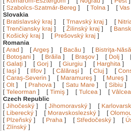
[
Komárom-Esztergom
]
[
Nógrád
]
[
Pest
[
Szabolcs-Szatmár-Bereg
]
[
Tolna
]
[
Vas
Slovakia
[
Bratislavský kraj
]
[
Trnavský kraj
]
[
Nitr
[
Trenčiansky kraj
]
[
Žilinský kraj
]
[
Bansk
[
Košický kraj
]
[
Prešovský kraj
]
Romania
[
Arad
]
[
Argeş
]
[
Bacău
]
[
Bistriţa-Nă
[
Botoşani
]
[
Brăila
]
[
Braşov
]
[
Dolj
]
[
Galaţi
]
[
Gorj
]
[
Giurgiu
]
[
Harghita
]
[
Iaşi
]
[
Ilfov
]
[
Călăraşi
]
[
Cluj
]
[
Con
[
Caraş-Severin
]
[
Maramureş
]
[
Mureş
[
Olt
]
[
Prahova
]
[
Satu Mare
]
[
Sibiu
[
Teleorman
]
[
Timiş
]
[
Tulcea
]
[
Vâlce
Czech Republic
[
Jihočeský
]
[
Jihomoravský
]
[
Karlovars
[
Liberecký
]
[
Moravskoslezský
]
[
Olomo
[
Plzeňský
]
[
Praha
]
[
Středočeský
]
[
Ú
[
Zlínský
]