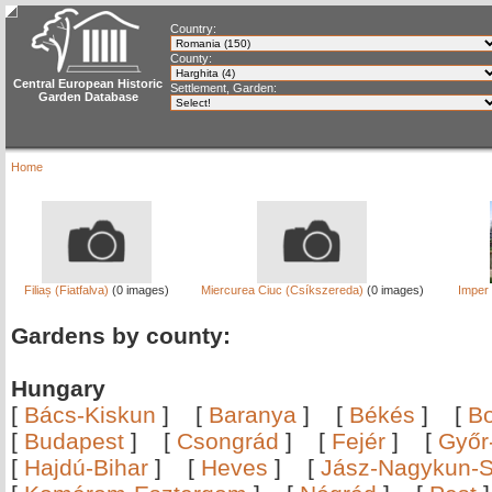
Country:
County:
Central European Historic
Settlement, Garden:
Garden Database
Home
Filiaș (Fiatfalva)
(0 images)
Miercurea Ciuc (Csíkszereda)
(0 images)
Imper
Gardens by county:
Hungary
[
Bács-Kiskun
]
[
Baranya
]
[
Békés
]
[
B
[
Budapest
]
[
Csongrád
]
[
Fejér
]
[
Győr
[
Hajdú-Bihar
]
[
Heves
]
[
Jász-Nagykun-S