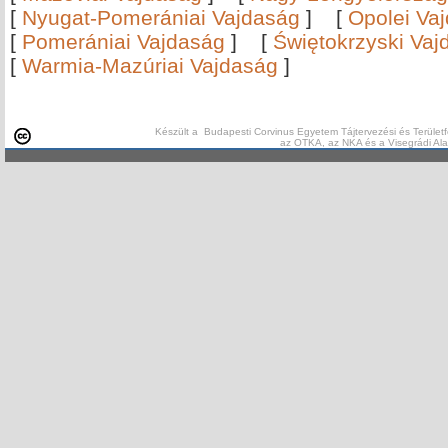
[
Nyugat-Pomerániai Vajdaság
]
[
Opolei Va
[
Pomerániai Vajdaság
]
[
Świętokrzyski Vaj
[
Warmia-Mazúriai Vajdaság
]
Készült a Budapesti Corvinus Egyetem Tájtervezési és Területf
az OTKA, az NKA és a Visegrádi Al