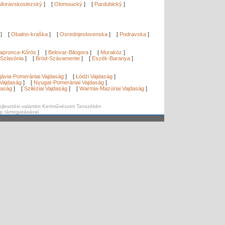
Moravskoslezský
]
[
Olomoucký
]
[
Pardubický
]
]
[
Obalno-kraška
]
[
Osrednjeslovenska
]
[
Podravska
]
apronca-Kőrös
]
[
Belovar-Bilogora
]
[
Muraköz
]
Szlavónia
]
[
Bród-Szávamente
]
[
Eszék-Baranya
]
]
jávia-Pomerániai Vajdaság
]
[
Łódźi Vajdaság
]
Vajdaság
]
[
Nyugat-Pomerániai Vajdaság
]
daság
]
[
Sziléziai Vajdaság
]
[
Warmia-Mazúriai Vajdaság
]
ejlesztési valamint Kertművészeti Tanszékén
ap támogatásával