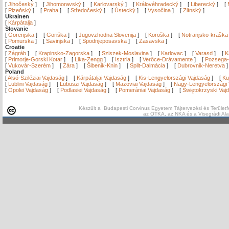
[
Jihočeský
]
[
Jihomoravský
]
[
Karlovarský
]
[
Královéhradecký
]
[
Liberecký
]
[
[
Plzeňský
]
[
Praha
]
[
Středočeský
]
[
Ústecký
]
[
Vysočina
]
[
Zlínský
]
Ukrainen
[
Kárpátalja
]
Slovanie
[
Gorenjska
]
[
Goriška
]
[
Jugovzhodna Slovenija
]
[
Koroška
]
[
Notranjsko-kraška
[
Pomurska
]
[
Savinjska
]
[
Spodnjeposavska
]
[
Zasavska
]
Croatie
[
Zágráb
]
[
Krapinsko-Zagorska
]
[
Sziszek-Moslavina
]
[
Karlovac
]
[
Varasd
]
[
K
[
Primorje-Gorski Kotar
]
[
Lika-Zengg
]
[
Isztria
]
[
Verőce-Drávamente
]
[
Pozsega-
[
Vukovár-Szerém
]
[
Zára
]
[
Šibenik-Knin
]
[
Split-Dalmácia
]
[
Dubrovnik-Neretva
Poland
[
Alsó-Sziléziai Vajdaság
]
[
Kárpátaljai Vajdaság
]
[
Kis-Lengyelországi Vajdaság
]
[
Ku
[
Lublini Vajdaság
]
[
Lubuszi Vajdaság
]
[
Mazóviai Vajdaság
]
[
Nagy-Lengyelországi 
[
Opolei Vajdaság
]
[
Podlasiei Vajdaság
]
[
Pomerániai Vajdaság
]
[
Świętokrzyski Vaj
Készült a Budapesti Corvinus Egyetem Tájtervezési és Területf
az OTKA, az NKA és a Visegrádi Al