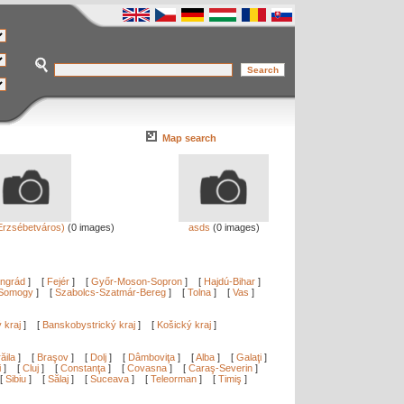
Map search
Erzsébetváros)
(0 images)
asds
(0 images)
ngrád
]
[
Fejér
]
[
Győr-Moson-Sopron
]
[
Hajdú-Bihar
]
Somogy
]
[
Szabolcs-Szatmár-Bereg
]
[
Tolna
]
[
Vas
]
ý kraj
]
[
Banskobystrický kraj
]
[
Košický kraj
]
ăila
]
[
Braşov
]
[
Dolj
]
[
Dâmboviţa
]
[
Alba
]
[
Galaţi
]
i
]
[
Cluj
]
[
Constanţa
]
[
Covasna
]
[
Caraş-Severin
]
[
Sibiu
]
[
Sălaj
]
[
Suceava
]
[
Teleorman
]
[
Timiş
]