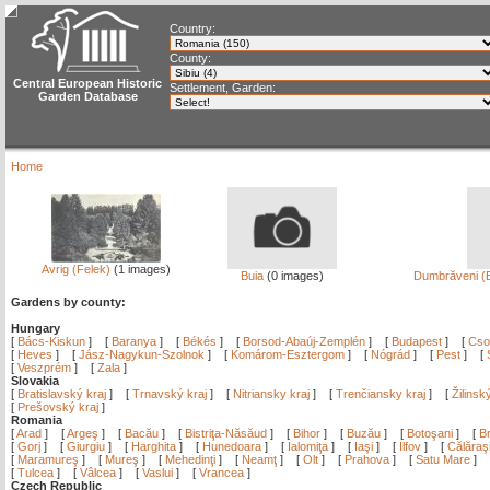
Country:
County:
Central European Historic
Settlement, Garden:
Garden Database
Home
Avrig (Felek)
(1 images)
Buia
(0 images)
Dumbrăveni (
Gardens by county:
Hungary
[
Bács-Kiskun
]
[
Baranya
]
[
Békés
]
[
Borsod-Abaúj-Zemplén
]
[
Budapest
]
[
Cso
[
Heves
]
[
Jász-Nagykun-Szolnok
]
[
Komárom-Esztergom
]
[
Nógrád
]
[
Pest
]
[
[
Veszprém
]
[
Zala
]
Slovakia
[
Bratislavský kraj
]
[
Trnavský kraj
]
[
Nitriansky kraj
]
[
Trenčiansky kraj
]
[
Žilinsk
[
Prešovský kraj
]
Romania
[
Arad
]
[
Argeş
]
[
Bacău
]
[
Bistriţa-Năsăud
]
[
Bihor
]
[
Buzău
]
[
Botoşani
]
[
Br
[
Gorj
]
[
Giurgiu
]
[
Harghita
]
[
Hunedoara
]
[
Ialomiţa
]
[
Iaşi
]
[
Ilfov
]
[
Călăraş
[
Maramureş
]
[
Mureş
]
[
Mehedinţi
]
[
Neamţ
]
[
Olt
]
[
Prahova
]
[
Satu Mare
]
[
Tulcea
]
[
Vâlcea
]
[
Vaslui
]
[
Vrancea
]
Czech Republic