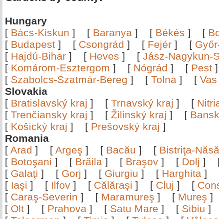
Hungary
[
Bács-Kiskun
]
[
Baranya
]
[
Békés
]
[
B
[
Budapest
]
[
Csongrád
]
[
Fejér
]
[
Győr
[
Hajdú-Bihar
]
[
Heves
]
[
Jász-Nagykun-S
[
Komárom-Esztergom
]
[
Nógrád
]
[
Pest
[
Szabolcs-Szatmár-Bereg
]
[
Tolna
]
[
Vas
Slovakia
[
Bratislavský kraj
]
[
Trnavský kraj
]
[
Nitr
[
Trenčiansky kraj
]
[
Žilinský kraj
]
[
Bansk
[
Košický kraj
]
[
Prešovský kraj
]
Romania
[
Arad
]
[
Argeş
]
[
Bacău
]
[
Bistriţa-Nă
[
Botoşani
]
[
Brăila
]
[
Braşov
]
[
Dolj
]
[
Galaţi
]
[
Gorj
]
[
Giurgiu
]
[
Harghita
]
[
Iaşi
]
[
Ilfov
]
[
Călăraşi
]
[
Cluj
]
[
Con
[
Caraş-Severin
]
[
Maramureş
]
[
Mureş
[
Olt
]
[
Prahova
]
[
Satu Mare
]
[
Sibiu