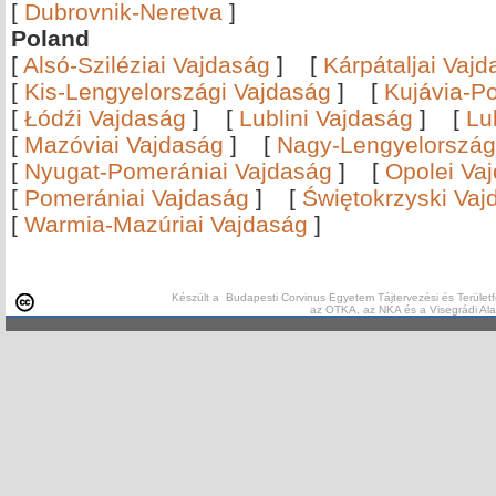
[
Dubrovnik-Neretva
]
Poland
[
Alsó-Sziléziai Vajdaság
]
[
Kárpátaljai Vaj
[
Kis-Lengyelországi Vajdaság
]
[
Kujávia-P
[
Łódźi Vajdaság
]
[
Lublini Vajdaság
]
[
Lu
[
Mazóviai Vajdaság
]
[
Nagy-Lengyelország
[
Nyugat-Pomerániai Vajdaság
]
[
Opolei Va
[
Pomerániai Vajdaság
]
[
Świętokrzyski Vaj
[
Warmia-Mazúriai Vajdaság
]
Készült a Budapesti Corvinus Egyetem Tájtervezési és Területf
az OTKA, az NKA és a Visegrádi Al