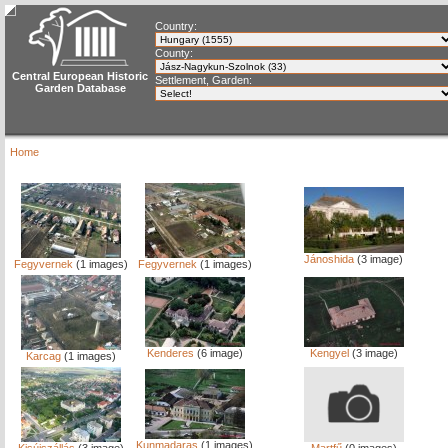
Country:
County:
Central European Historic
Settlement, Garden:
Garden Database
Home
Jánoshida
(3 image)
Fegyvernek
(1 images)
Fegyvernek
(1 images)
Kenderes
(6 image)
Kengyel
(3 image)
Karcag
(1 images)
Kunmadaras
(1 images)