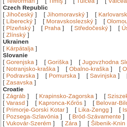
[
Teleorman
]
[
Timiş
]
[
Tulcea
]
[
Vâlce
Czech Republic
[
Jihočeský
]
[
Jihomoravský
]
[
Karlovars
[
Liberecký
]
[
Moravskoslezský
]
[
Olomo
[
Plzeňský
]
[
Praha
]
[
Středočeský
]
[
Ú
[
Zlínský
]
Ukrainen
[
Kárpátalja
]
Slovanie
[
Gorenjska
]
[
Goriška
]
[
Jugovzhodna Sl
[
Notranjsko-kraška
]
[
Obalno-kraška
]
[
O
[
Podravska
]
[
Pomurska
]
[
Savinjska
]
[
Zasavska
]
Croatie
[
Zágráb
]
[
Krapinsko-Zagorska
]
[
Szisze
[
Varasd
]
[
Kapronca-Kőrös
]
[
Belovar-Bi
[
Primorje-Gorski Kotar
]
[
Lika-Zengg
]
[
I
[
Pozsega-Szlavónia
]
[
Bród-Szávamente
[
Vukovár-Szerém
]
[
Zára
]
[
Šibenik-Knin