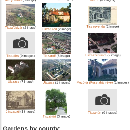
Kisújszállás
(3 image)
Martfű
(0 images)
Tiszagyenda
(2 image)
Tiszaföldvár
(2 image)
Tiszafüred
(2 image)
Tiszaszentimre
(2 image)
Tiszaörs
(0 images)
Tiszaroff
(6 image)
Újszász
(7 image)
Újszász
(1 images)
Mezőtúr (Pusztabánréve)
(1 images)
Jászapáti
(1 images)
Tiszakürt
(0 images)
Tiszakürt
(3 image)
Gardens by county: