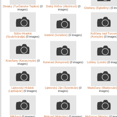
Diviaky (Turčianske Teplice)
(0
Dolný Hričov (Alsóricsó)
(0
Gbeľany (Egbelény)
(0 im
images)
images)
Súľov-Hradná
Košťany nad Turco
Istebné (Isztebne)
(0 images)
(Szulyóváralja)
(0 images)
(Kostyán)
(0 images
Krasňany (Karasznyán)
(0
Kunerad (Kenyered)
(0 images)
Leštiny (Lestin)
(0 imag
images)
Liptovský Hrádok
Liptovský Ján (Szentiván)
(0
Madočany (Madocsán)
(Liptóújvár)
(0 images)
images)
images)
Mikšová
(0 images)
Mokraď (Mokrágy)
(0 images)
Mošovce (Mosóc)
(0 ima