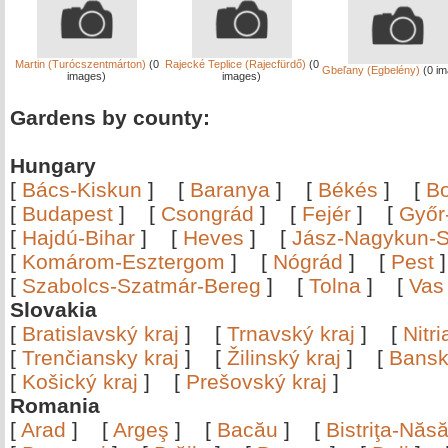
Martin (Turócszentmárton)
(0
Rajecké Teplice (Rajecfürdő)
(0
Gbeľany (Egbelény)
(0 im
images)
images)
Gardens by county:
Hungary
[
Bács-Kiskun
]
[
Baranya
]
[
Békés
]
[
B
[
Budapest
]
[
Csongrád
]
[
Fejér
]
[
Győr
[
Hajdú-Bihar
]
[
Heves
]
[
Jász-Nagykun-S
[
Komárom-Esztergom
]
[
Nógrád
]
[
Pest
[
Szabolcs-Szatmár-Bereg
]
[
Tolna
]
[
Vas
Slovakia
[
Bratislavský kraj
]
[
Trnavský kraj
]
[
Nitr
[
Trenčiansky kraj
]
[
Žilinský kraj
]
[
Bansk
[
Košický kraj
]
[
Prešovský kraj
]
Romania
[
Arad
]
[
Argeş
]
[
Bacău
]
[
Bistriţa-Nă