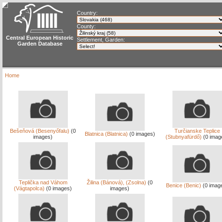
Country:
County:
Central European Historic
Settlement, Garden:
Garden Database
Home
Bešeňová (Besenyőfalu)
(0
Turčianske Teplice
Blatnica (Blatnica)
(0 images)
images)
(Stubnyafürdő)
(0 imag
Teplička nad Váhom
Žilina (Bánová), (Zsolna)
(0
Benice (Benic)
(0 imag
(Vágtapolca)
(0 images)
images)