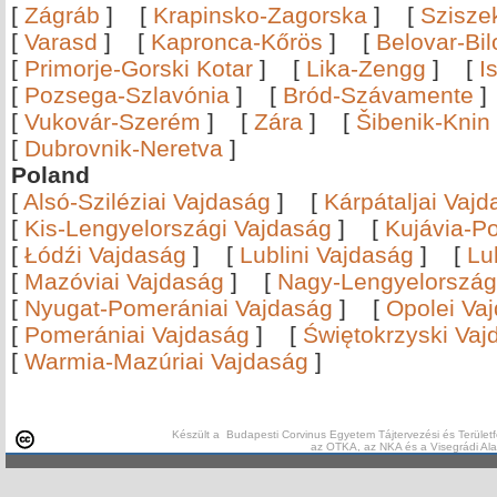
[
Zágráb
]
[
Krapinsko-Zagorska
]
[
Szisze
[
Varasd
]
[
Kapronca-Kőrös
]
[
Belovar-Bi
[
Primorje-Gorski Kotar
]
[
Lika-Zengg
]
[
I
[
Pozsega-Szlavónia
]
[
Bród-Szávamente
[
Vukovár-Szerém
]
[
Zára
]
[
Šibenik-Knin
[
Dubrovnik-Neretva
]
Poland
[
Alsó-Sziléziai Vajdaság
]
[
Kárpátaljai Vaj
[
Kis-Lengyelországi Vajdaság
]
[
Kujávia-P
[
Łódźi Vajdaság
]
[
Lublini Vajdaság
]
[
Lu
[
Mazóviai Vajdaság
]
[
Nagy-Lengyelország
[
Nyugat-Pomerániai Vajdaság
]
[
Opolei Va
[
Pomerániai Vajdaság
]
[
Świętokrzyski Vaj
[
Warmia-Mazúriai Vajdaság
]
Készült a Budapesti Corvinus Egyetem Tájtervezési és Területf
az OTKA, az NKA és a Visegrádi Al