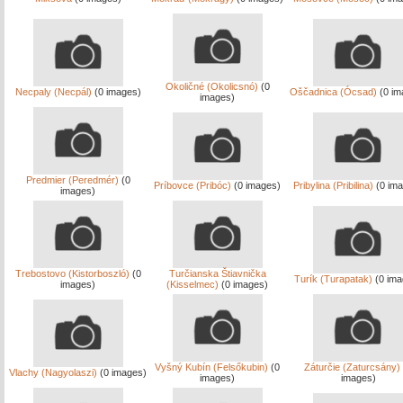
Okoličné (Okolicsnó)
(0
Necpaly (Necpál)
(0 images)
Oščadnica (Ócsad)
(0 im
images)
Predmier (Peredmér)
(0
Príbovce (Pribóc)
(0 images)
Pribylina (Pribilina)
(0 ima
images)
Trebostovo (Kistorboszló)
(0
Turčianska Štiavnička
Turík (Turapatak)
(0 ima
images)
(Kisselmec)
(0 images)
Vyšný Kubín (Felsőkubin)
(0
Záturčie (Zaturcsány)
Vlachy (Nagyolaszi)
(0 images)
images)
images)