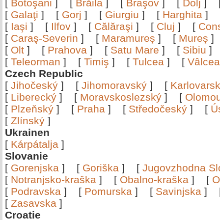
[
Botoşani
]
[
Brăila
]
[
Braşov
]
[
Dolj
]
[
Galaţi
]
[
Gorj
]
[
Giurgiu
]
[
Harghita
]
[
Iaşi
]
[
Ilfov
]
[
Călăraşi
]
[
Cluj
]
[
Con
[
Caraş-Severin
]
[
Maramureş
]
[
Mureş
[
Olt
]
[
Prahova
]
[
Satu Mare
]
[
Sibiu
[
Teleorman
]
[
Timiş
]
[
Tulcea
]
[
Vâlce
Czech Republic
[
Jihočeský
]
[
Jihomoravský
]
[
Karlovars
[
Liberecký
]
[
Moravskoslezský
]
[
Olomo
[
Plzeňský
]
[
Praha
]
[
Středočeský
]
[
Ú
[
Zlínský
]
Ukrainen
[
Kárpátalja
]
Slovanie
[
Gorenjska
]
[
Goriška
]
[
Jugovzhodna Sl
[
Notranjsko-kraška
]
[
Obalno-kraška
]
[
O
[
Podravska
]
[
Pomurska
]
[
Savinjska
]
[
Zasavska
]
Croatie