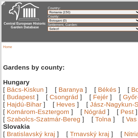
Country:
County:
Central European Historic
Settlement, Garden:
Garden Database
Home
Gardens by county:
Hungary
[
Bács-Kiskun
]
[
Baranya
]
[
Békés
]
[
B
[
Budapest
]
[
Csongrád
]
[
Fejér
]
[
Győr
[
Hajdú-Bihar
]
[
Heves
]
[
Jász-Nagykun-S
[
Komárom-Esztergom
]
[
Nógrád
]
[
Pest
[
Szabolcs-Szatmár-Bereg
]
[
Tolna
]
[
Vas
Slovakia
[
Bratislavský kraj
]
[
Trnavský kraj
]
[
Nitr