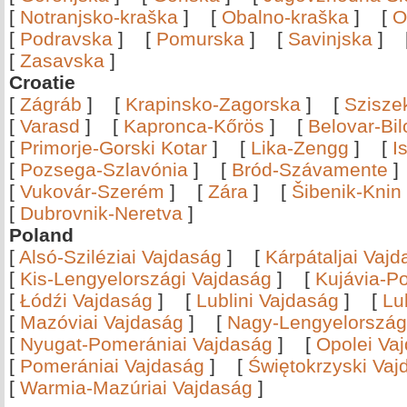
[
Notranjsko-kraška
]
[
Obalno-kraška
]
[
O
[
Podravska
]
[
Pomurska
]
[
Savinjska
]
[
Zasavska
]
Croatie
[
Zágráb
]
[
Krapinsko-Zagorska
]
[
Szisze
[
Varasd
]
[
Kapronca-Kőrös
]
[
Belovar-Bi
[
Primorje-Gorski Kotar
]
[
Lika-Zengg
]
[
I
[
Pozsega-Szlavónia
]
[
Bród-Szávamente
[
Vukovár-Szerém
]
[
Zára
]
[
Šibenik-Knin
[
Dubrovnik-Neretva
]
Poland
[
Alsó-Sziléziai Vajdaság
]
[
Kárpátaljai Vaj
[
Kis-Lengyelországi Vajdaság
]
[
Kujávia-P
[
Łódźi Vajdaság
]
[
Lublini Vajdaság
]
[
Lu
[
Mazóviai Vajdaság
]
[
Nagy-Lengyelország
[
Nyugat-Pomerániai Vajdaság
]
[
Opolei Va
[
Pomerániai Vajdaság
]
[
Świętokrzyski Vaj
[
Warmia-Mazúriai Vajdaság
]