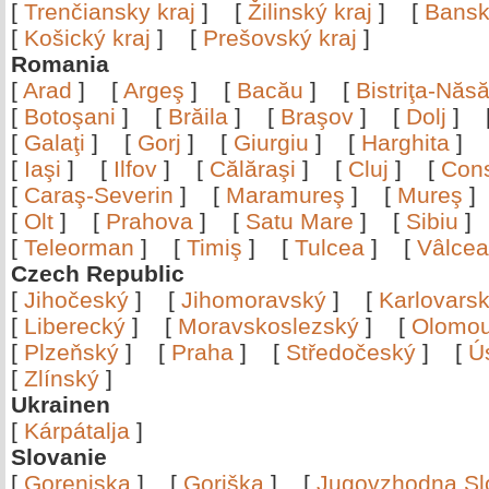
[
Trenčiansky kraj
]
[
Žilinský kraj
]
[
Bansk
[
Košický kraj
]
[
Prešovský kraj
]
Romania
[
Arad
]
[
Argeş
]
[
Bacău
]
[
Bistriţa-Nă
[
Botoşani
]
[
Brăila
]
[
Braşov
]
[
Dolj
]
[
Galaţi
]
[
Gorj
]
[
Giurgiu
]
[
Harghita
]
[
Iaşi
]
[
Ilfov
]
[
Călăraşi
]
[
Cluj
]
[
Con
[
Caraş-Severin
]
[
Maramureş
]
[
Mureş
[
Olt
]
[
Prahova
]
[
Satu Mare
]
[
Sibiu
[
Teleorman
]
[
Timiş
]
[
Tulcea
]
[
Vâlce
Czech Republic
[
Jihočeský
]
[
Jihomoravský
]
[
Karlovars
[
Liberecký
]
[
Moravskoslezský
]
[
Olomo
[
Plzeňský
]
[
Praha
]
[
Středočeský
]
[
Ú
[
Zlínský
]
Ukrainen
[
Kárpátalja
]
Slovanie
[
Gorenjska
]
[
Goriška
]
[
Jugovzhodna Sl