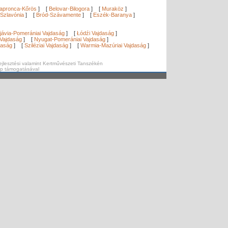
apronca-Kőrös
]
[
Belovar-Bilogora
]
[
Muraköz
]
Szlavónia
]
[
Bród-Szávamente
]
[
Eszék-Baranya
]
]
jávia-Pomerániai Vajdaság
]
[
Łódźi Vajdaság
]
Vajdaság
]
[
Nyugat-Pomerániai Vajdaság
]
daság
]
[
Sziléziai Vajdaság
]
[
Warmia-Mazúriai Vajdaság
]
ejlesztési valamint Kertművészeti Tanszékén
ap támogatásával