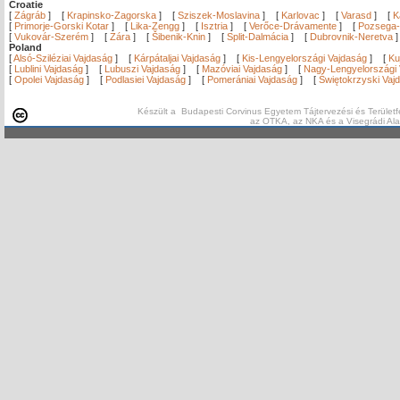
Croatie
[
Zágráb
]
[
Krapinsko-Zagorska
]
[
Sziszek-Moslavina
]
[
Karlovac
]
[
Varasd
]
[
K
[
Primorje-Gorski Kotar
]
[
Lika-Zengg
]
[
Isztria
]
[
Verőce-Drávamente
]
[
Pozsega-
[
Vukovár-Szerém
]
[
Zára
]
[
Šibenik-Knin
]
[
Split-Dalmácia
]
[
Dubrovnik-Neretva
Poland
[
Alsó-Sziléziai Vajdaság
]
[
Kárpátaljai Vajdaság
]
[
Kis-Lengyelországi Vajdaság
]
[
Ku
[
Lublini Vajdaság
]
[
Lubuszi Vajdaság
]
[
Mazóviai Vajdaság
]
[
Nagy-Lengyelországi 
[
Opolei Vajdaság
]
[
Podlasiei Vajdaság
]
[
Pomerániai Vajdaság
]
[
Świętokrzyski Vaj
Készült a Budapesti Corvinus Egyetem Tájtervezési és Területf
az OTKA, az NKA és a Visegrádi Al