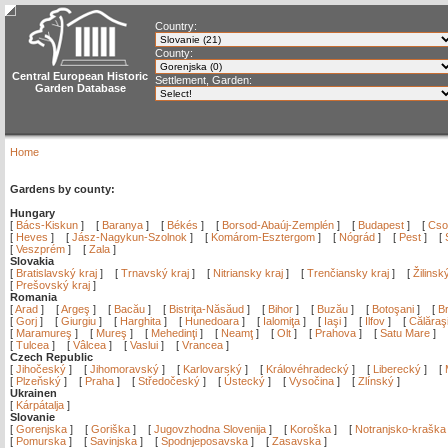
Country:
County:
Central European Historic
Settlement, Garden:
Garden Database
Home
Gardens by county:
Hungary
[
Bács-Kiskun
]
[
Baranya
]
[
Békés
]
[
Borsod-Abaúj-Zemplén
]
[
Budapest
]
[
Cso
[
Heves
]
[
Jász-Nagykun-Szolnok
]
[
Komárom-Esztergom
]
[
Nógrád
]
[
Pest
]
[
[
Veszprém
]
[
Zala
]
Slovakia
[
Bratislavský kraj
]
[
Trnavský kraj
]
[
Nitriansky kraj
]
[
Trenčiansky kraj
]
[
Žilinsk
[
Prešovský kraj
]
Romania
[
Arad
]
[
Argeş
]
[
Bacău
]
[
Bistriţa-Năsăud
]
[
Bihor
]
[
Buzău
]
[
Botoşani
]
[
Br
[
Gorj
]
[
Giurgiu
]
[
Harghita
]
[
Hunedoara
]
[
Ialomiţa
]
[
Iaşi
]
[
Ilfov
]
[
Călăraş
[
Maramureş
]
[
Mureş
]
[
Mehedinţi
]
[
Neamţ
]
[
Olt
]
[
Prahova
]
[
Satu Mare
]
[
Tulcea
]
[
Vâlcea
]
[
Vaslui
]
[
Vrancea
]
Czech Republic
[
Jihočeský
]
[
Jihomoravský
]
[
Karlovarský
]
[
Královéhradecký
]
[
Liberecký
]
[
[
Plzeňský
]
[
Praha
]
[
Středočeský
]
[
Ústecký
]
[
Vysočina
]
[
Zlínský
]
Ukrainen
[
Kárpátalja
]
Slovanie
[
Gorenjska
]
[
Goriška
]
[
Jugovzhodna Slovenija
]
[
Koroška
]
[
Notranjsko-kraška
[
Pomurska
]
[
Savinjska
]
[
Spodnjeposavska
]
[
Zasavska
]