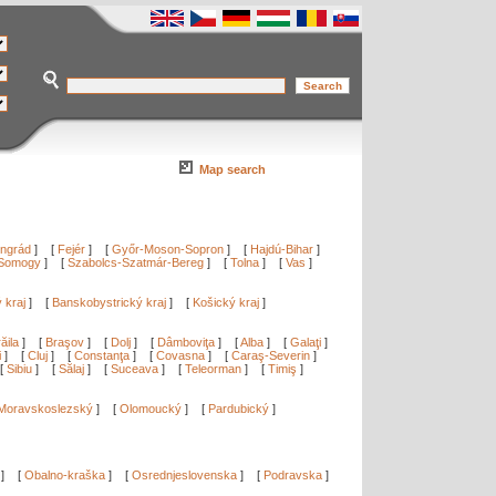
Map search
ngrád
]
[
Fejér
]
[
Győr-Moson-Sopron
]
[
Hajdú-Bihar
]
Somogy
]
[
Szabolcs-Szatmár-Bereg
]
[
Tolna
]
[
Vas
]
ý kraj
]
[
Banskobystrický kraj
]
[
Košický kraj
]
ăila
]
[
Braşov
]
[
Dolj
]
[
Dâmboviţa
]
[
Alba
]
[
Galaţi
]
i
]
[
Cluj
]
[
Constanţa
]
[
Covasna
]
[
Caraş-Severin
]
[
Sibiu
]
[
Sălaj
]
[
Suceava
]
[
Teleorman
]
[
Timiş
]
Moravskoslezský
]
[
Olomoucký
]
[
Pardubický
]
]
[
Obalno-kraška
]
[
Osrednjeslovenska
]
[
Podravska
]