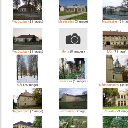
Mezőszilas
(1 images)
Mezőszilas
(3 image)
Mezőszilas
(3 ima
Mezőszilas
(1 images)
Moha
(0 images)
Mór
(7 image)
Baracska
(1 images)
Mór
(25 image)
Nádasdladány
(44 i
Nagyvenyim
(7 image)
Pázmánd
(3 image)
Perkáta
(29 imag