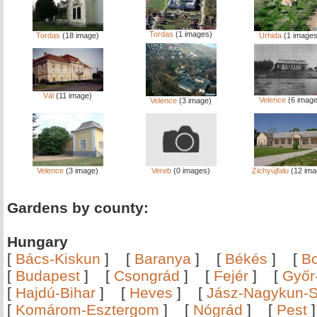
Tordas
(1 images)
Tordas
(18 image)
Úrhida
(1 images
Vál
(11 image)
Velence
(6 image
Velence
(3 image)
Velence
(3 image)
Vereb
(0 images)
Zichyújfalu
(12 ima
Gardens by county:
Hungary
[
Bács-Kiskun
]
[
Baranya
]
[
Békés
]
[
B
[
Budapest
]
[
Csongrád
]
[
Fejér
]
[
Győr
[
Hajdú-Bihar
]
[
Heves
]
[
Jász-Nagykun-S
[
Komárom-Esztergom
]
[
Nógrád
]
[
Pest