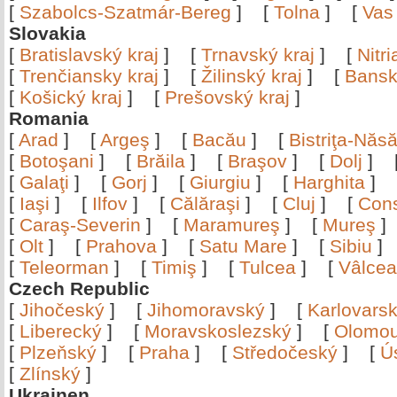
[
Szabolcs-Szatmár-Bereg
]
[
Tolna
]
[
Vas
Slovakia
[
Bratislavský kraj
]
[
Trnavský kraj
]
[
Nitr
[
Trenčiansky kraj
]
[
Žilinský kraj
]
[
Bansk
[
Košický kraj
]
[
Prešovský kraj
]
Romania
[
Arad
]
[
Argeş
]
[
Bacău
]
[
Bistriţa-Nă
[
Botoşani
]
[
Brăila
]
[
Braşov
]
[
Dolj
]
[
Galaţi
]
[
Gorj
]
[
Giurgiu
]
[
Harghita
]
[
Iaşi
]
[
Ilfov
]
[
Călăraşi
]
[
Cluj
]
[
Con
[
Caraş-Severin
]
[
Maramureş
]
[
Mureş
[
Olt
]
[
Prahova
]
[
Satu Mare
]
[
Sibiu
[
Teleorman
]
[
Timiş
]
[
Tulcea
]
[
Vâlce
Czech Republic
[
Jihočeský
]
[
Jihomoravský
]
[
Karlovars
[
Liberecký
]
[
Moravskoslezský
]
[
Olomo
[
Plzeňský
]
[
Praha
]
[
Středočeský
]
[
Ú
[
Zlínský
]
Ukrainen