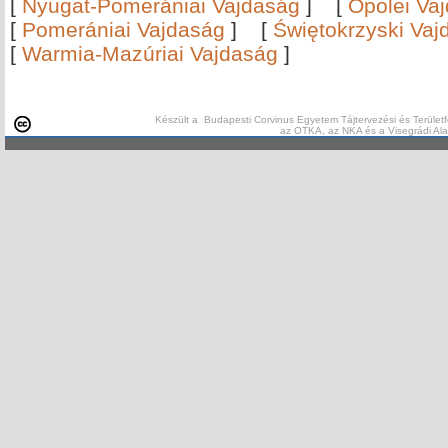
[
Nyugat-Pomerániai Vajdaság
]
[
Opolei Va
[
Pomerániai Vajdaság
]
[
Świętokrzyski Vaj
[
Warmia-Mazúriai Vajdaság
]
Készült a Budapesti Corvinus Egyetem Tájtervezési és Területf
az OTKA, az NKA és a Visegrádi Al