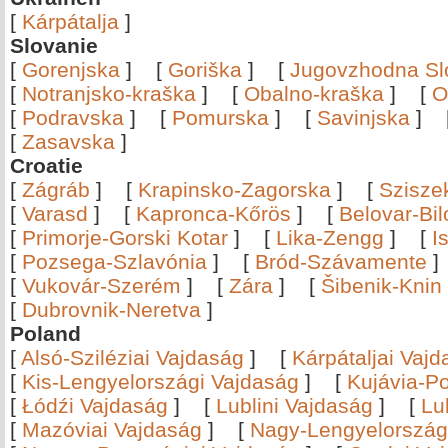
[
Kárpátalja
]
Slovanie
[
Gorenjska
]
[
Goriška
]
[
Jugovzhodna Sl
[
Notranjsko-kraška
]
[
Obalno-kraška
]
[
O
[
Podravska
]
[
Pomurska
]
[
Savinjska
]
[
Zasavska
]
Croatie
[
Zágráb
]
[
Krapinsko-Zagorska
]
[
Szisze
[
Varasd
]
[
Kapronca-Kőrös
]
[
Belovar-Bi
[
Primorje-Gorski Kotar
]
[
Lika-Zengg
]
[
I
[
Pozsega-Szlavónia
]
[
Bród-Szávamente
[
Vukovár-Szerém
]
[
Zára
]
[
Šibenik-Knin
[
Dubrovnik-Neretva
]
Poland
[
Alsó-Sziléziai Vajdaság
]
[
Kárpátaljai Vaj
[
Kis-Lengyelországi Vajdaság
]
[
Kujávia-P
[
Łódźi Vajdaság
]
[
Lublini Vajdaság
]
[
Lu
[
Mazóviai Vajdaság
]
[
Nagy-Lengyelország