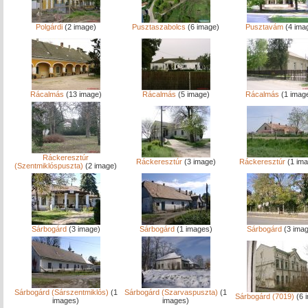
Polgárdi
(2 image)
Pusztaszabolcs
(6 image)
Pusztavám
(4 ima
Rácalmás
(13 image)
Rácalmás
(5 image)
Rácalmás
(1 imag
Ráckeresztúr
Ráckeresztúr
(3 image)
Ráckeresztúr
(1 ima
(Szentmiklóspuszta)
(2 image)
Sárbogárd
(3 image)
Sárbogárd
(1 images)
Sárbogárd
(3 ima
Sárbogárd (Sárszentmiklós)
(1
Sárbogárd (Szarvaspuszta)
(1
Sárbogárd (7019)
(6 
images)
images)