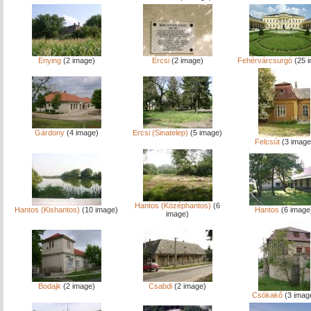
Enying
(2 image)
Ercsi
(2 image)
Fehérvárcsurgó
(25 
Gárdony
(4 image)
Ercsi (Sinatelep)
(5 image)
Felcsút
(3 image
Hantos (Középhantos)
(6
Hantos (Kishantos)
(10 image)
Hantos
(6 image
image)
Bodajk
(2 image)
Csabdi
(2 image)
Csókakő
(3 imag