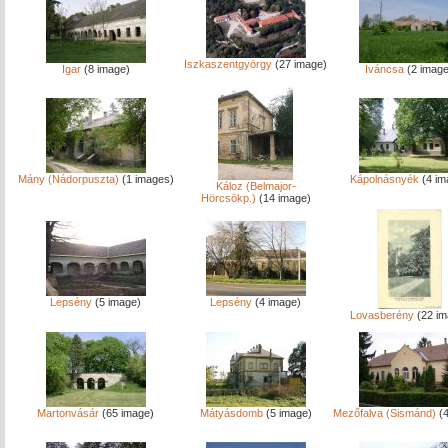
Iszkaszentgyörgy
(27 image)
Igar
(8 image)
Iváncsa
(2 image
Mány (Nádorpuszta)
(1 images)
Kápolnásnyék
(4 im
Káloz (Belmajor-
Hörcsökp.)
(14 image)
Lepsény
(5 image)
Lepsény
(4 image)
Lovasberény
(22 im
Martonvásár
(65 image)
Mátyásdomb
(5 image)
Mezőfalva (Sismánd)
(4