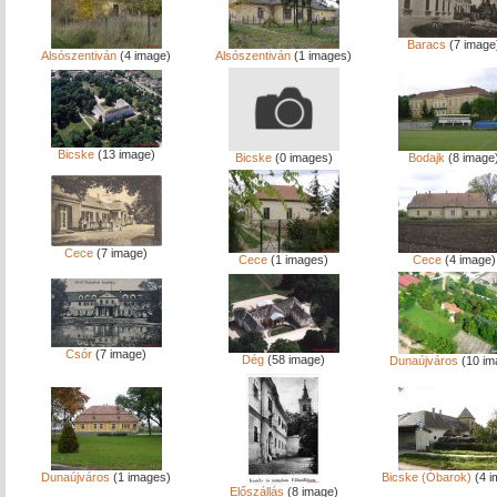
Baracs
(7 image
Alsószentiván
(4 image)
Alsószentiván
(1 images)
Bicske
(13 image)
Bicske
(0 images)
Bodajk
(8 image
Cece
(7 image)
Cece
(1 images)
Cece
(4 image)
Csór
(7 image)
Dég
(58 image)
Dunaújváros
(10 im
Dunaújváros
(1 images)
Bicske (Óbarok)
(4 i
Előszállás
(8 image)