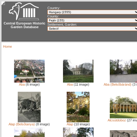
Country:
County:
Central European Historic
Settlement, Garden:
Garden Database
Home
Aba
(6 image)
Aba
(11 image)
Aba (Belsőbáránd)
(3 
Alcsútdoboz
(27 im
Alap (Belsőtanya)
(8 image)
Alap
(10 image)