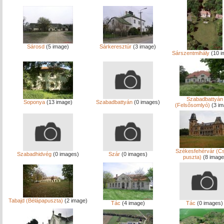
Sárosd
(5 image)
Sárkeresztúr
(3 image)
Sárszentmihály
(10 i
Szabadbattyán
Soponya
(13 image)
Szabadbattyán
(0 images)
(Felsősomlyó)
(3 im
Székesfehérvár (Cs
Szabadhidvég
(0 images)
Szár
(0 images)
puszta)
(8 image
Tabajd (Bélápapuszta)
(2 image)
Tác
(4 image)
Tác
(0 images)