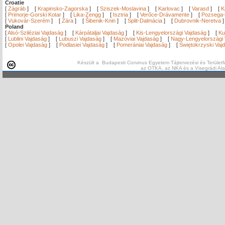
Croatie
[
Zágráb
]
[
Krapinsko-Zagorska
]
[
Sziszek-Moslavina
]
[
Karlovac
]
[
Varasd
]
[
K
[
Primorje-Gorski Kotar
]
[
Lika-Zengg
]
[
Isztria
]
[
Verőce-Drávamente
]
[
Pozsega-
[
Vukovár-Szerém
]
[
Zára
]
[
Šibenik-Knin
]
[
Split-Dalmácia
]
[
Dubrovnik-Neretva
Poland
[
Alsó-Sziléziai Vajdaság
]
[
Kárpátaljai Vajdaság
]
[
Kis-Lengyelországi Vajdaság
]
[
Ku
[
Lublini Vajdaság
]
[
Lubuszi Vajdaság
]
[
Mazóviai Vajdaság
]
[
Nagy-Lengyelországi 
[
Opolei Vajdaság
]
[
Podlasiei Vajdaság
]
[
Pomerániai Vajdaság
]
[
Świętokrzyski Vaj
Készült a Budapesti Corvinus Egyetem Tájtervezési és Területf
az OTKA, az NKA és a Visegrádi Al