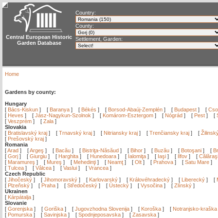
Country:
County:
Central European Historic
Settlement, Garden:
Garden Database
Home
Gardens by county:
Hungary
[
Bács-Kiskun
]
[
Baranya
]
[
Békés
]
[
Borsod-Abaúj-Zemplén
]
[
Budapest
]
[
Cso
[
Heves
]
[
Jász-Nagykun-Szolnok
]
[
Komárom-Esztergom
]
[
Nógrád
]
[
Pest
]
[
[
Veszprém
]
[
Zala
]
Slovakia
[
Bratislavský kraj
]
[
Trnavský kraj
]
[
Nitriansky kraj
]
[
Trenčiansky kraj
]
[
Žilinsk
[
Prešovský kraj
]
Romania
[
Arad
]
[
Argeş
]
[
Bacău
]
[
Bistriţa-Năsăud
]
[
Bihor
]
[
Buzău
]
[
Botoşani
]
[
Br
[
Gorj
]
[
Giurgiu
]
[
Harghita
]
[
Hunedoara
]
[
Ialomiţa
]
[
Iaşi
]
[
Ilfov
]
[
Călăraş
[
Maramureş
]
[
Mureş
]
[
Mehedinţi
]
[
Neamţ
]
[
Olt
]
[
Prahova
]
[
Satu Mare
]
[
Tulcea
]
[
Vâlcea
]
[
Vaslui
]
[
Vrancea
]
Czech Republic
[
Jihočeský
]
[
Jihomoravský
]
[
Karlovarský
]
[
Královéhradecký
]
[
Liberecký
]
[
[
Plzeňský
]
[
Praha
]
[
Středočeský
]
[
Ústecký
]
[
Vysočina
]
[
Zlínský
]
Ukrainen
[
Kárpátalja
]
Slovanie
[
Gorenjska
]
[
Goriška
]
[
Jugovzhodna Slovenija
]
[
Koroška
]
[
Notranjsko-kraška
[
Pomurska
]
[
Savinjska
]
[
Spodnjeposavska
]
[
Zasavska
]