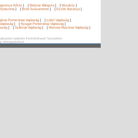
apronca-Kőrös
]
[
Belovar-Bilogora
]
[
Muraköz
]
Szlavónia
]
[
Bród-Szávamente
]
[
Eszék-Baranya
]
]
jávia-Pomerániai Vajdaság
]
[
Łódźi Vajdaság
]
Vajdaság
]
[
Nyugat-Pomerániai Vajdaság
]
daság
]
[
Sziléziai Vajdaság
]
[
Warmia-Mazúriai Vajdaság
]
ejlesztési valamint Kertművészeti Tanszékén
ap támogatásával