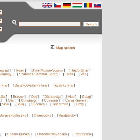
Map search
ngrád
]
[
Fejér
]
[
Győr-Moson-Sopron
]
[
Hajdú-Bihar
]
Somogy
]
[
Szabolcs-Szatmár-Bereg
]
[
Tolna
]
[
Vas
]
ý kraj
]
[
Banskobystrický kraj
]
[
Košický kraj
]
ăila
]
[
Braşov
]
[
Dolj
]
[
Dâmboviţa
]
[
Alba
]
[
Galaţi
]
i
]
[
Cluj
]
[
Constanţa
]
[
Covasna
]
[
Caraş-Severin
]
[
Sibiu
]
[
Sălaj
]
[
Suceava
]
[
Teleorman
]
[
Timiş
]
Moravskoslezský
]
[
Olomoucký
]
[
Pardubický
]
]
[
Obalno-kraška
]
[
Osrednjeslovenska
]
[
Podravska
]