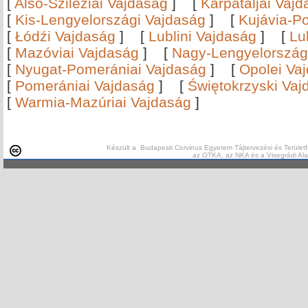
[
Alsó-Sziléziai Vajdaság
]
[
Kárpátaljai Vaj
[
Kis-Lengyelországi Vajdaság
]
[
Kujávia-P
[
Łódźi Vajdaság
]
[
Lublini Vajdaság
]
[
Lu
[
Mazóviai Vajdaság
]
[
Nagy-Lengyelország
[
Nyugat-Pomerániai Vajdaság
]
[
Opolei Va
[
Pomerániai Vajdaság
]
[
Świętokrzyski Vaj
[
Warmia-Mazúriai Vajdaság
]
Készült a Budapesti Corvinus Egyetem Tájtervezési és Területf
az OTKA, az NKA és a Visegrádi Al