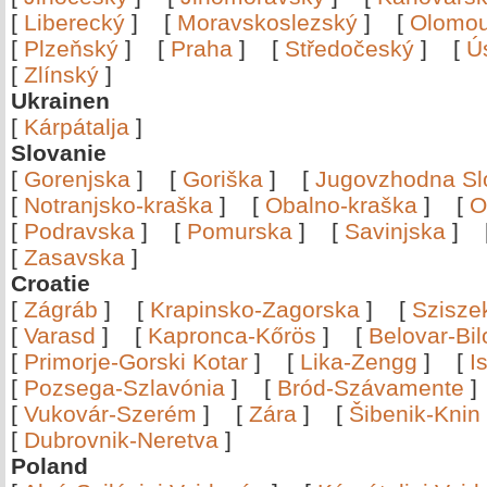
[
Liberecký
]
[
Moravskoslezský
]
[
Olomo
[
Plzeňský
]
[
Praha
]
[
Středočeský
]
[
Ú
[
Zlínský
]
Ukrainen
[
Kárpátalja
]
Slovanie
[
Gorenjska
]
[
Goriška
]
[
Jugovzhodna Sl
[
Notranjsko-kraška
]
[
Obalno-kraška
]
[
O
[
Podravska
]
[
Pomurska
]
[
Savinjska
]
[
Zasavska
]
Croatie
[
Zágráb
]
[
Krapinsko-Zagorska
]
[
Szisze
[
Varasd
]
[
Kapronca-Kőrös
]
[
Belovar-Bi
[
Primorje-Gorski Kotar
]
[
Lika-Zengg
]
[
I
[
Pozsega-Szlavónia
]
[
Bród-Szávamente
[
Vukovár-Szerém
]
[
Zára
]
[
Šibenik-Knin
[
Dubrovnik-Neretva
]
Poland