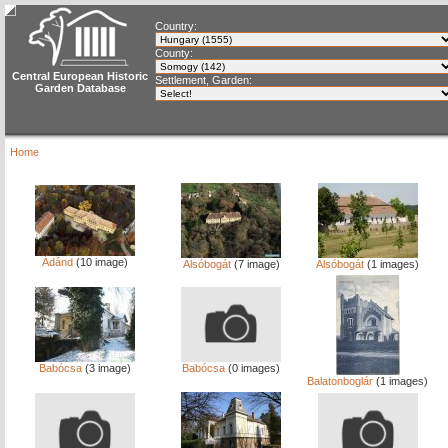
Country:
County:
Central European Historic
Settlement, Garden:
Garden Database
Home
Ádánd
(10 image)
Alsóbogát
(7 image)
Alsóbogát
(1 images)
Babócsa
(3 image)
Babócsa
(0 images)
Balatonboglár
(1 images)