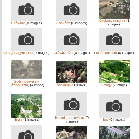
Csokonyavisonta
(1
Csákány
(0 images)
Csákány
(0 images)
images)
Csurgónagymarton
(0 images)
Drávatamási
(0 images)
Felsőmocsolád
(0 images)
Gölle (Kisgyalán-
Görgeteg
(2 image)
Gázlópuszta)
(4 image)
Gyugy
(7 image)
Homokszentgyörgy
(0
Hetes
(1 images)
Igal
(0 images)
images)