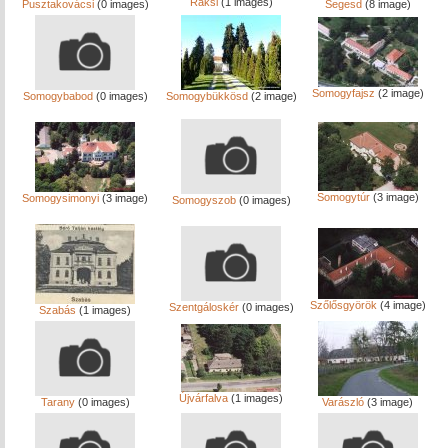
Ráksi
(1 images)
Pusztakovácsi
(0 images)
Segesd
(8 image)
Somogyfajsz
(2 image)
Somogybabod
(0 images)
Somogybükkösd
(2 image)
Somogytúr
(3 image)
Somogysimonyi
(3 image)
Somogyszob
(0 images)
Szőlősgyörök
(4 image)
Szentgáloskér
(0 images)
Szabás
(1 images)
Újvárfalva
(1 images)
Tarany
(0 images)
Varászló
(3 image)