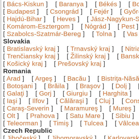
[
Bács-Kiskun
]
[
Baranya
]
[
Békés
]
[
B
[
Budapest
]
[
Csongrád
]
[
Fejér
]
[
Győr
[
Hajdú-Bihar
]
[
Heves
]
[
Jász-Nagykun-S
[
Komárom-Esztergom
]
[
Nógrád
]
[
Pest
[
Szabolcs-Szatmár-Bereg
]
[
Tolna
]
[
Vas
Slovakia
[
Bratislavský kraj
]
[
Trnavský kraj
]
[
Nitr
[
Trenčiansky kraj
]
[
Žilinský kraj
]
[
Bansk
[
Košický kraj
]
[
Prešovský kraj
]
Romania
[
Arad
]
[
Argeş
]
[
Bacău
]
[
Bistriţa-Nă
[
Botoşani
]
[
Brăila
]
[
Braşov
]
[
Dolj
]
[
Galaţi
]
[
Gorj
]
[
Giurgiu
]
[
Harghita
]
[
Iaşi
]
[
Ilfov
]
[
Călăraşi
]
[
Cluj
]
[
Con
[
Caraş-Severin
]
[
Maramureş
]
[
Mureş
[
Olt
]
[
Prahova
]
[
Satu Mare
]
[
Sibiu
[
Teleorman
]
[
Timiş
]
[
Tulcea
]
[
Vâlce
Czech Republic
[
Jihočeský
]
[
Jihomoravský
]
[
Karlovars