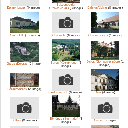
Balatonboglár
Balatonboglár
(0 images)
Balatonföldvár
(0 images)
(Szőlőskislak)
(3 image)
Balatonlelle
(1 images)
Balatonlelle
(0 images)
Balatonszemes
(1 images)
Barcs (Somogytarnóca)
(1
Barcs (Középrigóc)
(3
Barcs (Belcsa)
(3 image)
images)
image)
Bárdudvarnok
(2 image)
Bárdudvarnok
(0 images)
Baté
(4 image)
Böhönye (Illésmajor)
(5
Bolhás
(0 images)
Büssü
(0 images)
image)