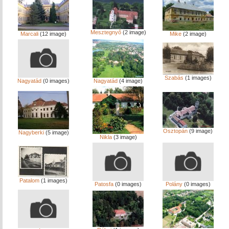
Mesztegnyő
(2 image)
Marcali
(12 image)
Mike
(2 image)
Szabás
(1 images)
Nagyatád
(0 images)
Nagyatád
(4 image)
Osztopán
(9 image)
Nagyberki
(5 image)
Nikla
(3 image)
Patalom
(1 images)
Patosfa
(0 images)
Polány
(0 images)