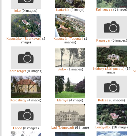
Kálmáncsa
(3 image)
Kadarkút
(2 image)
Inke
(0 images)
Kaposújlak (Szarkavár)
(2
Kaposvár (Toponár)
(1
Kaposvár
(0 images)
image)
images)
Kéthely (Sári-puszta)
(14
Siófok
(1 images)
Kercseliget
(0 images)
V
image)
Kőröshegy
(4 image)
Mernye
(4 image)
Kötcse
(0 images)
Lengyeltóti
(16 image)
Lad (Németlad)
(6 image)
Lábod
(0 images)