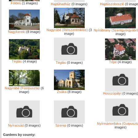
Földes
(1 images)
Hajdúhadház
(0 images)
Hajdúszoboszló
(0 image
Nagyrábé (Rétszentmiklós)
(3
Nyírábrány (Szentgyörgyábr
Nagykereki
(8 image)
image)
image)
Téglás
(4 image)
Tépe
(4 image)
Téglás
(0 images)
Nagyrábé (Füstpuszta)
(6
image)
Zsáka
(8 image)
Hosszúpályi
(0 images
Nyírmártonfalva (Gutpuszt
Nyíracsád
(0 images)
Szerep
(0 images)
images)
Gardens by county: