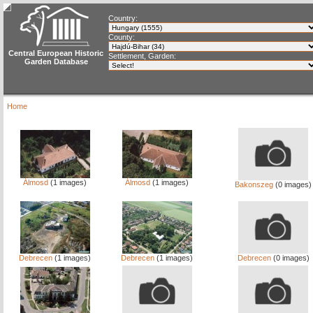
Country:
County:
Central European Historic
Settlement, Garden:
Garden Database
Home
Álmosd
(1 images)
Álmosd
(1 images)
Bakonszeg
(0 images)
Debrecen
(1 images)
Debrecen
(1 images)
Debrecen
(0 images)