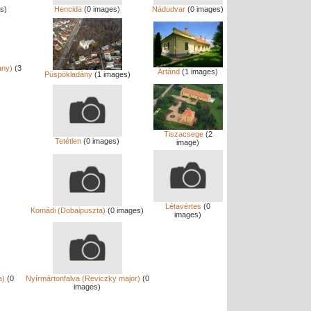
s)
Hencida
(0 images)
Nádudvar
(0 images)
ány)
(3
Ártánd
(1 images)
Püspökladány
(1 images)
Tiszacsege
(2
Tetétlen
(0 images)
image)
Létavértes
(0
)
Komádi (Dobaipuszta)
(0 images)
images)
a)
(0
Nyírmártonfalva (Reviczky major)
(0
images)