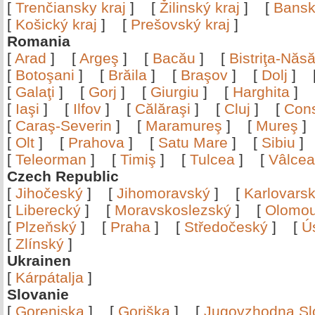
[
Trenčiansky kraj
]
[
Žilinský kraj
]
[
Bansk
[
Košický kraj
]
[
Prešovský kraj
]
Romania
[
Arad
]
[
Argeş
]
[
Bacău
]
[
Bistriţa-Nă
[
Botoşani
]
[
Brăila
]
[
Braşov
]
[
Dolj
]
[
Galaţi
]
[
Gorj
]
[
Giurgiu
]
[
Harghita
]
[
Iaşi
]
[
Ilfov
]
[
Călăraşi
]
[
Cluj
]
[
Con
[
Caraş-Severin
]
[
Maramureş
]
[
Mureş
[
Olt
]
[
Prahova
]
[
Satu Mare
]
[
Sibiu
[
Teleorman
]
[
Timiş
]
[
Tulcea
]
[
Vâlce
Czech Republic
[
Jihočeský
]
[
Jihomoravský
]
[
Karlovars
[
Liberecký
]
[
Moravskoslezský
]
[
Olomo
[
Plzeňský
]
[
Praha
]
[
Středočeský
]
[
Ú
[
Zlínský
]
Ukrainen
[
Kárpátalja
]
Slovanie
[
Gorenjska
]
[
Goriška
]
[
Jugovzhodna Sl