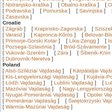
[
Notranjsko-kraška
]
[
Obalno-kraška
]
[
O
[
Podravska
]
[
Pomurska
]
[
Savinjska
]
[
Zasavska
]
Croatie
[
Zágráb
]
[
Krapinsko-Zagorska
]
[
Szisze
[
Varasd
]
[
Kapronca-Kőrös
]
[
Belovar-Bi
[
Primorje-Gorski Kotar
]
[
Lika-Zengg
]
[
I
[
Pozsega-Szlavónia
]
[
Bród-Szávamente
[
Vukovár-Szerém
]
[
Zára
]
[
Šibenik-Knin
[
Dubrovnik-Neretva
]
Poland
[
Alsó-Sziléziai Vajdaság
]
[
Kárpátaljai Vaj
[
Kis-Lengyelországi Vajdaság
]
[
Kujávia-P
[
Łódźi Vajdaság
]
[
Lublini Vajdaság
]
[
Lu
[
Mazóviai Vajdaság
]
[
Nagy-Lengyelország
[
Nyugat-Pomerániai Vajdaság
]
[
Opolei Va
[
Pomerániai Vajdaság
]
[
Świętokrzyski Vaj
[
Warmia-Mazúriai Vajdaság
]