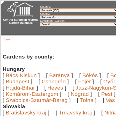
Country:
County:
Central European Historic
Settlement, Garden:
Garden Database
Home
Gardens by county:
Hungary
[
Bács-Kiskun
]
[
Baranya
]
[
Békés
]
[
B
[
Budapest
]
[
Csongrád
]
[
Fejér
]
[
Győr
[
Hajdú-Bihar
]
[
Heves
]
[
Jász-Nagykun-S
[
Komárom-Esztergom
]
[
Nógrád
]
[
Pest
[
Szabolcs-Szatmár-Bereg
]
[
Tolna
]
[
Vas
Slovakia
[
Bratislavský kraj
]
[
Trnavský kraj
]
[
Nitr