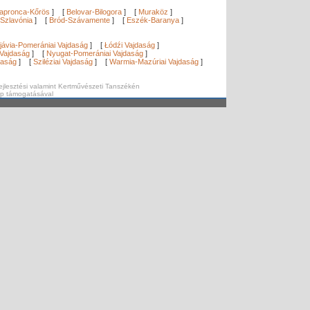
apronca-Kőrös
]
[
Belovar-Bilogora
]
[
Muraköz
]
Szlavónia
]
[
Bród-Szávamente
]
[
Eszék-Baranya
]
]
jávia-Pomerániai Vajdaság
]
[
Łódźi Vajdaság
]
Vajdaság
]
[
Nyugat-Pomerániai Vajdaság
]
daság
]
[
Sziléziai Vajdaság
]
[
Warmia-Mazúriai Vajdaság
]
ejlesztési valamint Kertművészeti Tanszékén
ap támogatásával