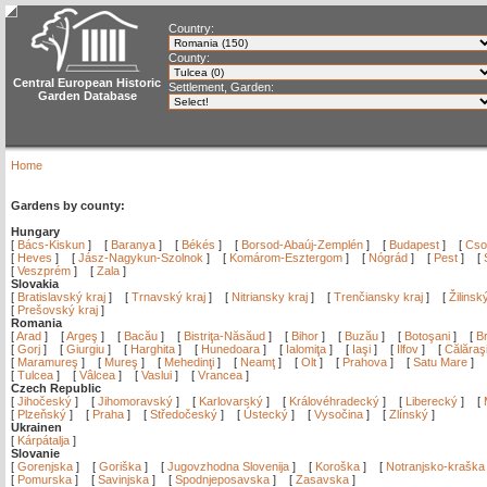
Country:
County:
Central European Historic
Settlement, Garden:
Garden Database
Home
Gardens by county:
Hungary
[
Bács-Kiskun
]
[
Baranya
]
[
Békés
]
[
Borsod-Abaúj-Zemplén
]
[
Budapest
]
[
Cso
[
Heves
]
[
Jász-Nagykun-Szolnok
]
[
Komárom-Esztergom
]
[
Nógrád
]
[
Pest
]
[
[
Veszprém
]
[
Zala
]
Slovakia
[
Bratislavský kraj
]
[
Trnavský kraj
]
[
Nitriansky kraj
]
[
Trenčiansky kraj
]
[
Žilinsk
[
Prešovský kraj
]
Romania
[
Arad
]
[
Argeş
]
[
Bacău
]
[
Bistriţa-Năsăud
]
[
Bihor
]
[
Buzău
]
[
Botoşani
]
[
Br
[
Gorj
]
[
Giurgiu
]
[
Harghita
]
[
Hunedoara
]
[
Ialomiţa
]
[
Iaşi
]
[
Ilfov
]
[
Călăraş
[
Maramureş
]
[
Mureş
]
[
Mehedinţi
]
[
Neamţ
]
[
Olt
]
[
Prahova
]
[
Satu Mare
]
[
Tulcea
]
[
Vâlcea
]
[
Vaslui
]
[
Vrancea
]
Czech Republic
[
Jihočeský
]
[
Jihomoravský
]
[
Karlovarský
]
[
Královéhradecký
]
[
Liberecký
]
[
[
Plzeňský
]
[
Praha
]
[
Středočeský
]
[
Ústecký
]
[
Vysočina
]
[
Zlínský
]
Ukrainen
[
Kárpátalja
]
Slovanie
[
Gorenjska
]
[
Goriška
]
[
Jugovzhodna Slovenija
]
[
Koroška
]
[
Notranjsko-kraška
[
Pomurska
]
[
Savinjska
]
[
Spodnjeposavska
]
[
Zasavska
]