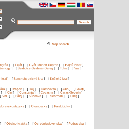
Map search
ngrád
]
[
Fejér
]
[
Győr-Moson-Sopron
]
[
Hajdú-Bihar
]
Somogy
]
[
Szabolcs-Szatmár-Bereg
]
[
Tolna
]
[
Vas
]
ý kraj
]
[
Banskobystrický kraj
]
[
Košický kraj
]
ăila
]
[
Braşov
]
[
Dolj
]
[
Dâmboviţa
]
[
Alba
]
[
Galaţi
]
i
]
[
Cluj
]
[
Constanţa
]
[
Covasna
]
[
Caraş-Severin
]
[
Sibiu
]
[
Sălaj
]
[
Suceava
]
[
Teleorman
]
[
Timiş
]
Moravskoslezský
]
[
Olomoucký
]
[
Pardubický
]
]
[
Obalno-kraška
]
[
Osrednjeslovenska
]
[
Podravska
]