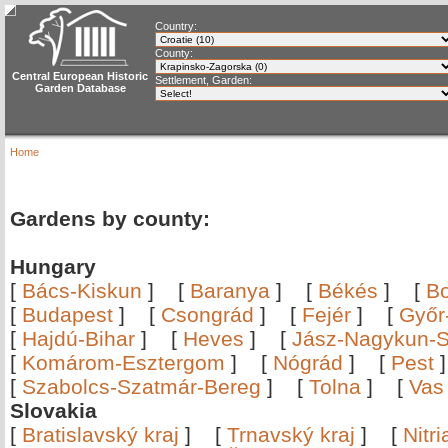
Country:
County:
Central European Historic
Settlement, Garden:
Garden Database
Home
Gardens by county:
Hungary
[
Bács-Kiskun
]
[
Baranya
]
[
Békés
]
[
B
[
Budapest
]
[
Csongrád
]
[
Fejér
]
[
Győr
[
Hajdú-Bihar
]
[
Heves
]
[
Jász-Nagykun-S
[
Komárom-Esztergom
]
[
Nógrád
]
[
Pest
[
Szabolcs-Szatmár-Bereg
]
[
Tolna
]
[
Vas
Slovakia
[
Bratislavský kraj
]
[
Trnavský kraj
]
[
Nitr