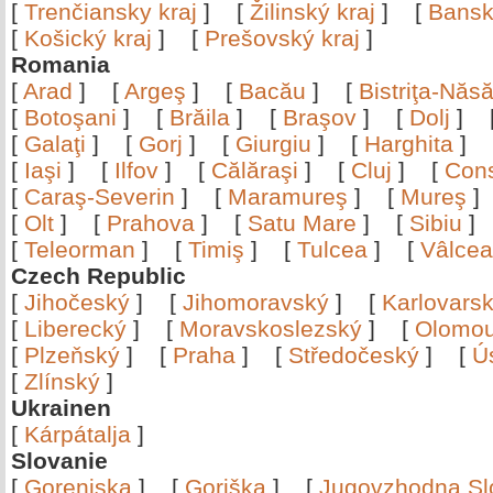
[
Trenčiansky kraj
]
[
Žilinský kraj
]
[
Bansk
[
Košický kraj
]
[
Prešovský kraj
]
Romania
[
Arad
]
[
Argeş
]
[
Bacău
]
[
Bistriţa-Nă
[
Botoşani
]
[
Brăila
]
[
Braşov
]
[
Dolj
]
[
Galaţi
]
[
Gorj
]
[
Giurgiu
]
[
Harghita
]
[
Iaşi
]
[
Ilfov
]
[
Călăraşi
]
[
Cluj
]
[
Con
[
Caraş-Severin
]
[
Maramureş
]
[
Mureş
[
Olt
]
[
Prahova
]
[
Satu Mare
]
[
Sibiu
[
Teleorman
]
[
Timiş
]
[
Tulcea
]
[
Vâlce
Czech Republic
[
Jihočeský
]
[
Jihomoravský
]
[
Karlovars
[
Liberecký
]
[
Moravskoslezský
]
[
Olomo
[
Plzeňský
]
[
Praha
]
[
Středočeský
]
[
Ú
[
Zlínský
]
Ukrainen
[
Kárpátalja
]
Slovanie
[
Gorenjska
]
[
Goriška
]
[
Jugovzhodna Sl