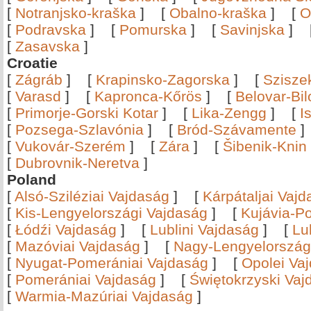
[
Notranjsko-kraška
]
[
Obalno-kraška
]
[
O
[
Podravska
]
[
Pomurska
]
[
Savinjska
]
[
Zasavska
]
Croatie
[
Zágráb
]
[
Krapinsko-Zagorska
]
[
Szisze
[
Varasd
]
[
Kapronca-Kőrös
]
[
Belovar-Bi
[
Primorje-Gorski Kotar
]
[
Lika-Zengg
]
[
I
[
Pozsega-Szlavónia
]
[
Bród-Szávamente
[
Vukovár-Szerém
]
[
Zára
]
[
Šibenik-Knin
[
Dubrovnik-Neretva
]
Poland
[
Alsó-Sziléziai Vajdaság
]
[
Kárpátaljai Vaj
[
Kis-Lengyelországi Vajdaság
]
[
Kujávia-P
[
Łódźi Vajdaság
]
[
Lublini Vajdaság
]
[
Lu
[
Mazóviai Vajdaság
]
[
Nagy-Lengyelország
[
Nyugat-Pomerániai Vajdaság
]
[
Opolei Va
[
Pomerániai Vajdaság
]
[
Świętokrzyski Vaj
[
Warmia-Mazúriai Vajdaság
]