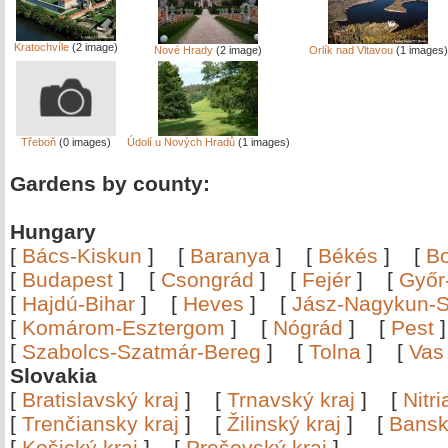
Kratochvíle
(2 image)
Nové Hrady
(2 image)
Orlík nad Vltavou
(1 images)
Třeboň
(0 images)
Údolí u Nových Hradů
(1 images)
Gardens by county:
Hungary
[
Bács-Kiskun
]
[
Baranya
]
[
Békés
]
[
B
[
Budapest
]
[
Csongrád
]
[
Fejér
]
[
Győr
[
Hajdú-Bihar
]
[
Heves
]
[
Jász-Nagykun-S
[
Komárom-Esztergom
]
[
Nógrád
]
[
Pest
[
Szabolcs-Szatmár-Bereg
]
[
Tolna
]
[
Vas
Slovakia
[
Bratislavský kraj
]
[
Trnavský kraj
]
[
Nitr
[
Trenčiansky kraj
]
[
Žilinský kraj
]
[
Bansk
[
Košický kraj
]
[
Prešovský kraj
]