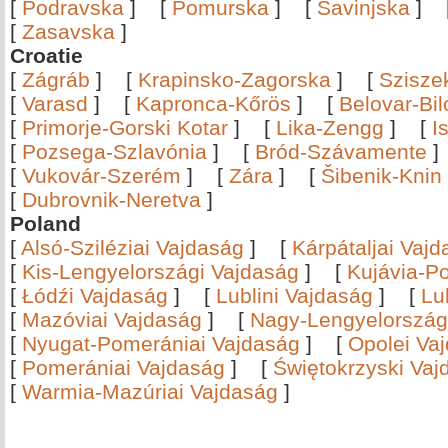
[
Podravska
]
[
Pomurska
]
[
Savinjska
]
[
Zasavska
]
Croatie
[
Zágráb
]
[
Krapinsko-Zagorska
]
[
Szisze
[
Varasd
]
[
Kapronca-Kőrös
]
[
Belovar-Bi
[
Primorje-Gorski Kotar
]
[
Lika-Zengg
]
[
I
[
Pozsega-Szlavónia
]
[
Bród-Szávamente
[
Vukovár-Szerém
]
[
Zára
]
[
Šibenik-Knin
[
Dubrovnik-Neretva
]
Poland
[
Alsó-Sziléziai Vajdaság
]
[
Kárpátaljai Vaj
[
Kis-Lengyelországi Vajdaság
]
[
Kujávia-P
[
Łódźi Vajdaság
]
[
Lublini Vajdaság
]
[
Lu
[
Mazóviai Vajdaság
]
[
Nagy-Lengyelország
[
Nyugat-Pomerániai Vajdaság
]
[
Opolei Va
[
Pomerániai Vajdaság
]
[
Świętokrzyski Vaj
[
Warmia-Mazúriai Vajdaság
]