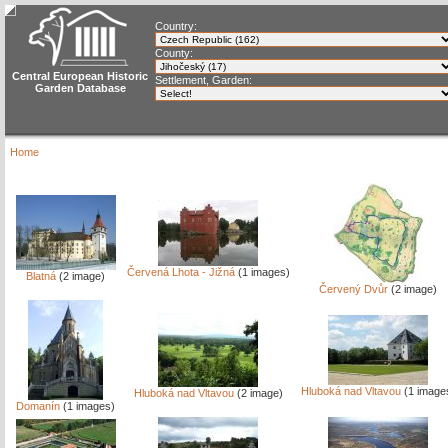
Country:
County:
Central European Historic
Settlement, Garden:
Garden Database
Home
Červená Lhota - Jižná
(1 images)
Blatná
(2 image)
Červený Dvůr
(2 image)
Hluboká nad Vltavou
(1 image
Hluboká nad Vltavou
(2 image)
Domanín
(1 images)