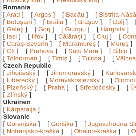
Romania
[
Arad
]
[
Argeş
]
[
Bacău
]
[
Bistriţa-Nă
[
Botoşani
]
[
Brăila
]
[
Braşov
]
[
Dolj
]
[
Galaţi
]
[
Gorj
]
[
Giurgiu
]
[
Harghita
]
[
Iaşi
]
[
Ilfov
]
[
Călăraşi
]
[
Cluj
]
[
Con
[
Caraş-Severin
]
[
Maramureş
]
[
Mureş
[
Olt
]
[
Prahova
]
[
Satu Mare
]
[
Sibiu
[
Teleorman
]
[
Timiş
]
[
Tulcea
]
[
Vâlce
Czech Republic
[
Jihočeský
]
[
Jihomoravský
]
[
Karlovars
[
Liberecký
]
[
Moravskoslezský
]
[
Olomo
[
Plzeňský
]
[
Praha
]
[
Středočeský
]
[
Ú
[
Zlínský
]
Ukrainen
[
Kárpátalja
]
Slovanie
[
Gorenjska
]
[
Goriška
]
[
Jugovzhodna Sl
[
Notranjsko-kraška
]
[
Obalno-kraška
]
[
O