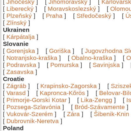
[
Jihočeský
]
[
Jihomoravský
]
[
Karlovars
[
Liberecký
]
[
Moravskoslezský
]
[
Olomo
[
Plzeňský
]
[
Praha
]
[
Středočeský
]
[
Ú
[
Zlínský
]
Ukrainen
[
Kárpátalja
]
Slovanie
[
Gorenjska
]
[
Goriška
]
[
Jugovzhodna Sl
[
Notranjsko-kraška
]
[
Obalno-kraška
]
[
O
[
Podravska
]
[
Pomurska
]
[
Savinjska
]
[
Zasavska
]
Croatie
[
Zágráb
]
[
Krapinsko-Zagorska
]
[
Szisze
[
Varasd
]
[
Kapronca-Kőrös
]
[
Belovar-Bi
[
Primorje-Gorski Kotar
]
[
Lika-Zengg
]
[
I
[
Pozsega-Szlavónia
]
[
Bród-Szávamente
[
Vukovár-Szerém
]
[
Zára
]
[
Šibenik-Knin
[
Dubrovnik-Neretva
]
Poland