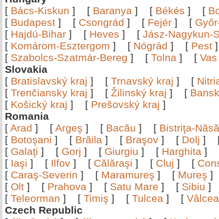
[
Bács-Kiskun
]
[
Baranya
]
[
Békés
]
[
B
[
Budapest
]
[
Csongrád
]
[
Fejér
]
[
Győr
[
Hajdú-Bihar
]
[
Heves
]
[
Jász-Nagykun-S
[
Komárom-Esztergom
]
[
Nógrád
]
[
Pest
[
Szabolcs-Szatmár-Bereg
]
[
Tolna
]
[
Vas
Slovakia
[
Bratislavský kraj
]
[
Trnavský kraj
]
[
Nitr
[
Trenčiansky kraj
]
[
Žilinský kraj
]
[
Bansk
[
Košický kraj
]
[
Prešovský kraj
]
Romania
[
Arad
]
[
Argeş
]
[
Bacău
]
[
Bistriţa-Nă
[
Botoşani
]
[
Brăila
]
[
Braşov
]
[
Dolj
]
[
Galaţi
]
[
Gorj
]
[
Giurgiu
]
[
Harghita
]
[
Iaşi
]
[
Ilfov
]
[
Călăraşi
]
[
Cluj
]
[
Con
[
Caraş-Severin
]
[
Maramureş
]
[
Mureş
[
Olt
]
[
Prahova
]
[
Satu Mare
]
[
Sibiu
[
Teleorman
]
[
Timiş
]
[
Tulcea
]
[
Vâlce
Czech Republic