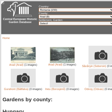
Country:
County:
Central European Historic
Settlement, Garden:
Garden Database
Home
Arad (Arad)
(1 images)
Arad (Arad)
(1 images)
Săvârşin (Soborsin)
(0 i
Gurahont (Báltfalva)
(0 images)
Ineu (Borosjenő)
(0 images)
Odvoş (Odvas)
(0 ima
Gardens by county:
Hungary