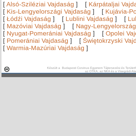
[
Alsó-Sziléziai Vajdaság
]
[
Kárpátaljai Vaj
[
Kis-Lengyelországi Vajdaság
]
[
Kujávia-P
[
Łódźi Vajdaság
]
[
Lublini Vajdaság
]
[
Lu
[
Mazóviai Vajdaság
]
[
Nagy-Lengyelország
[
Nyugat-Pomerániai Vajdaság
]
[
Opolei Va
[
Pomerániai Vajdaság
]
[
Świętokrzyski Vaj
[
Warmia-Mazúriai Vajdaság
]
Készült a Budapesti Corvinus Egyetem Tájtervezési és Területf
az OTKA, az NKA és a Visegrádi Al