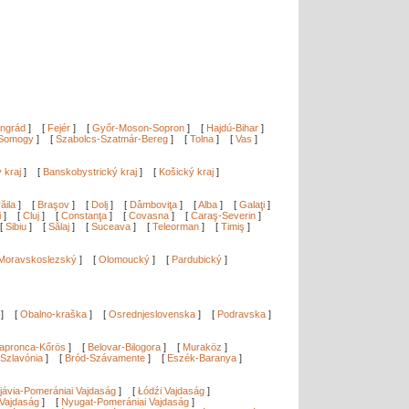
ngrád
]
[
Fejér
]
[
Győr-Moson-Sopron
]
[
Hajdú-Bihar
]
Somogy
]
[
Szabolcs-Szatmár-Bereg
]
[
Tolna
]
[
Vas
]
ý kraj
]
[
Banskobystrický kraj
]
[
Košický kraj
]
ăila
]
[
Braşov
]
[
Dolj
]
[
Dâmboviţa
]
[
Alba
]
[
Galaţi
]
i
]
[
Cluj
]
[
Constanţa
]
[
Covasna
]
[
Caraş-Severin
]
[
Sibiu
]
[
Sălaj
]
[
Suceava
]
[
Teleorman
]
[
Timiş
]
Moravskoslezský
]
[
Olomoucký
]
[
Pardubický
]
]
[
Obalno-kraška
]
[
Osrednjeslovenska
]
[
Podravska
]
apronca-Kőrös
]
[
Belovar-Bilogora
]
[
Muraköz
]
Szlavónia
]
[
Bród-Szávamente
]
[
Eszék-Baranya
]
]
jávia-Pomerániai Vajdaság
]
[
Łódźi Vajdaság
]
Vajdaság
]
[
Nyugat-Pomerániai Vajdaság
]