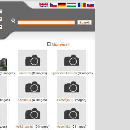
Map search
(1 images)
Javorník
(0 images)
Lipník nad Bečvou
(0 images)
images)
Olomouc
(0 images)
Prostějov
(0 images)
ages)
Velké Losiny
(0 images)
Veselíčko
(0 images)