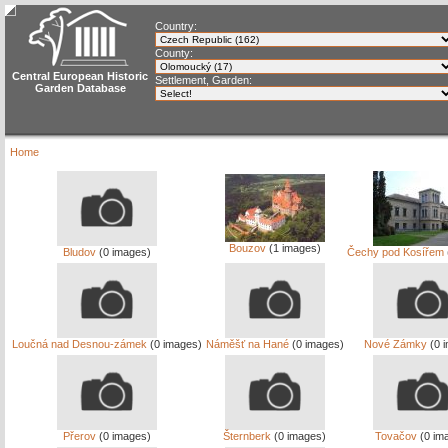
Country:
County:
Central European Historic
Settlement, Garden:
Garden Database
Home
Bouzov
(1 images)
Bludov
(0 images)
Čechy pod Kosířem
Loučná nad Desnou-zámek
(0 images)
Náměšť na Hané
(0 images)
Nové Zámky
(0 
Přerov
(0 images)
Šternberk
(0 images)
Tovačov
(0 im