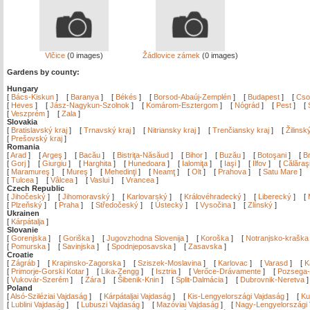
Vlčice
(0 images)
Žádlovice zámek
(0 images)
Gardens by county:
Hungary
[
Bács-Kiskun
]
[
Baranya
]
[
Békés
]
[
Borsod-Abaúj-Zemplén
]
[
Budapest
]
[
Cso
[
Heves
]
[
Jász-Nagykun-Szolnok
]
[
Komárom-Esztergom
]
[
Nógrád
]
[
Pest
]
[
[
Veszprém
]
[
Zala
]
Slovakia
[
Bratislavský kraj
]
[
Trnavský kraj
]
[
Nitriansky kraj
]
[
Trenčiansky kraj
]
[
Žilinsk
[
Prešovský kraj
]
Romania
[
Arad
]
[
Argeş
]
[
Bacău
]
[
Bistriţa-Năsăud
]
[
Bihor
]
[
Buzău
]
[
Botoşani
]
[
Br
[
Gorj
]
[
Giurgiu
]
[
Harghita
]
[
Hunedoara
]
[
Ialomiţa
]
[
Iaşi
]
[
Ilfov
]
[
Călăraş
[
Maramureş
]
[
Mureş
]
[
Mehedinţi
]
[
Neamţ
]
[
Olt
]
[
Prahova
]
[
Satu Mare
]
[
Tulcea
]
[
Vâlcea
]
[
Vaslui
]
[
Vrancea
]
Czech Republic
[
Jihočeský
]
[
Jihomoravský
]
[
Karlovarský
]
[
Královéhradecký
]
[
Liberecký
]
[
[
Plzeňský
]
[
Praha
]
[
Středočeský
]
[
Ústecký
]
[
Vysočina
]
[
Zlínský
]
Ukrainen
[
Kárpátalja
]
Slovanie
[
Gorenjska
]
[
Goriška
]
[
Jugovzhodna Slovenija
]
[
Koroška
]
[
Notranjsko-kraška
[
Pomurska
]
[
Savinjska
]
[
Spodnjeposavska
]
[
Zasavska
]
Croatie
[
Zágráb
]
[
Krapinsko-Zagorska
]
[
Sziszek-Moslavina
]
[
Karlovac
]
[
Varasd
]
[
K
[
Primorje-Gorski Kotar
]
[
Lika-Zengg
]
[
Isztria
]
[
Verőce-Drávamente
]
[
Pozsega-
[
Vukovár-Szerém
]
[
Zára
]
[
Šibenik-Knin
]
[
Split-Dalmácia
]
[
Dubrovnik-Neretva
Poland
[
Alsó-Sziléziai Vajdaság
]
[
Kárpátaljai Vajdaság
]
[
Kis-Lengyelországi Vajdaság
]
[
Ku
[
Lublini Vajdaság
]
[
Lubuszi Vajdaság
]
[
Mazóviai Vajdaság
]
[
Nagy-Lengyelországi 