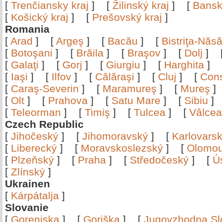
[
Trenčiansky kraj
]
[
Žilinský kraj
]
[
Bansk
[
Košický kraj
]
[
Prešovský kraj
]
Romania
[
Arad
]
[
Argeş
]
[
Bacău
]
[
Bistriţa-Nă
[
Botoşani
]
[
Brăila
]
[
Braşov
]
[
Dolj
]
[
Galaţi
]
[
Gorj
]
[
Giurgiu
]
[
Harghita
]
[
Iaşi
]
[
Ilfov
]
[
Călăraşi
]
[
Cluj
]
[
Con
[
Caraş-Severin
]
[
Maramureş
]
[
Mureş
[
Olt
]
[
Prahova
]
[
Satu Mare
]
[
Sibiu
[
Teleorman
]
[
Timiş
]
[
Tulcea
]
[
Vâlce
Czech Republic
[
Jihočeský
]
[
Jihomoravský
]
[
Karlovars
[
Liberecký
]
[
Moravskoslezský
]
[
Olomo
[
Plzeňský
]
[
Praha
]
[
Středočeský
]
[
Ú
[
Zlínský
]
Ukrainen
[
Kárpátalja
]
Slovanie
[
Gorenjska
]
[
Goriška
]
[
Jugovzhodna Sl