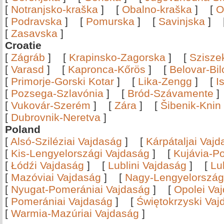
[
Notranjsko-kraška
]
[
Obalno-kraška
]
[
O
[
Podravska
]
[
Pomurska
]
[
Savinjska
]
[
Zasavska
]
Croatie
[
Zágráb
]
[
Krapinsko-Zagorska
]
[
Szisze
[
Varasd
]
[
Kapronca-Kőrös
]
[
Belovar-Bi
[
Primorje-Gorski Kotar
]
[
Lika-Zengg
]
[
I
[
Pozsega-Szlavónia
]
[
Bród-Szávamente
[
Vukovár-Szerém
]
[
Zára
]
[
Šibenik-Knin
[
Dubrovnik-Neretva
]
Poland
[
Alsó-Sziléziai Vajdaság
]
[
Kárpátaljai Vaj
[
Kis-Lengyelországi Vajdaság
]
[
Kujávia-P
[
Łódźi Vajdaság
]
[
Lublini Vajdaság
]
[
Lu
[
Mazóviai Vajdaság
]
[
Nagy-Lengyelország
[
Nyugat-Pomerániai Vajdaság
]
[
Opolei Va
[
Pomerániai Vajdaság
]
[
Świętokrzyski Vaj
[
Warmia-Mazúriai Vajdaság
]