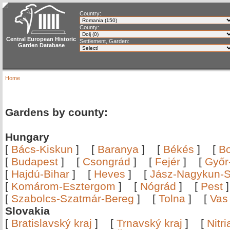
Country:
County:
Central European Historic
Settlement, Garden:
Garden Database
Home
Gardens by county:
Hungary
[
Bács-Kiskun
]
[
Baranya
]
[
Békés
]
[
B
[
Budapest
]
[
Csongrád
]
[
Fejér
]
[
Győr
[
Hajdú-Bihar
]
[
Heves
]
[
Jász-Nagykun-S
[
Komárom-Esztergom
]
[
Nógrád
]
[
Pest
[
Szabolcs-Szatmár-Bereg
]
[
Tolna
]
[
Vas
Slovakia
[
Bratislavský kraj
]
[
Trnavský kraj
]
[
Nitr