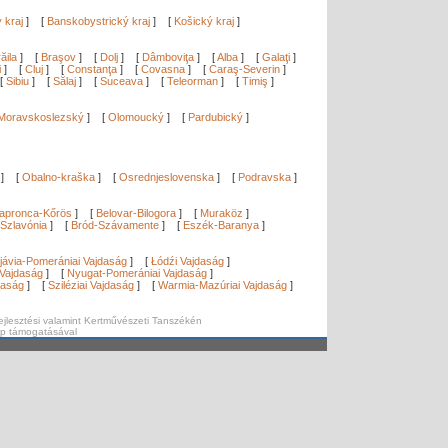
ý kraj
]
[
Banskobystrický kraj
]
[
Košický kraj
]
ăila
]
[
Braşov
]
[
Dolj
]
[
Dâmboviţa
]
[
Alba
]
[
Galaţi
]
i
]
[
Cluj
]
[
Constanţa
]
[
Covasna
]
[
Caraş-Severin
]
[
Sibiu
]
[
Sălaj
]
[
Suceava
]
[
Teleorman
]
[
Timiş
]
Moravskoslezský
]
[
Olomoucký
]
[
Pardubický
]
]
[
Obalno-kraška
]
[
Osrednjeslovenska
]
[
Podravska
]
apronca-Kőrös
]
[
Belovar-Bilogora
]
[
Muraköz
]
Szlavónia
]
[
Bród-Szávamente
]
[
Eszék-Baranya
]
]
jávia-Pomerániai Vajdaság
]
[
Łódźi Vajdaság
]
Vajdaság
]
[
Nyugat-Pomerániai Vajdaság
]
daság
]
[
Sziléziai Vajdaság
]
[
Warmia-Mazúriai Vajdaság
]
ejlesztési valamint Kertművészeti Tanszékén
ap támogatásával