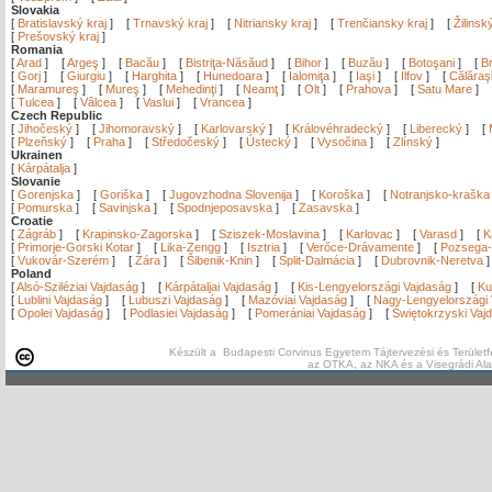
Slovakia
[
Bratislavský kraj
]
[
Trnavský kraj
]
[
Nitriansky kraj
]
[
Trenčiansky kraj
]
[
Žilinsk
[
Prešovský kraj
]
Romania
[
Arad
]
[
Argeş
]
[
Bacău
]
[
Bistriţa-Năsăud
]
[
Bihor
]
[
Buzău
]
[
Botoşani
]
[
Br
[
Gorj
]
[
Giurgiu
]
[
Harghita
]
[
Hunedoara
]
[
Ialomiţa
]
[
Iaşi
]
[
Ilfov
]
[
Călăraş
[
Maramureş
]
[
Mureş
]
[
Mehedinţi
]
[
Neamţ
]
[
Olt
]
[
Prahova
]
[
Satu Mare
]
[
Tulcea
]
[
Vâlcea
]
[
Vaslui
]
[
Vrancea
]
Czech Republic
[
Jihočeský
]
[
Jihomoravský
]
[
Karlovarský
]
[
Královéhradecký
]
[
Liberecký
]
[
[
Plzeňský
]
[
Praha
]
[
Středočeský
]
[
Ústecký
]
[
Vysočina
]
[
Zlínský
]
Ukrainen
[
Kárpátalja
]
Slovanie
[
Gorenjska
]
[
Goriška
]
[
Jugovzhodna Slovenija
]
[
Koroška
]
[
Notranjsko-kraška
[
Pomurska
]
[
Savinjska
]
[
Spodnjeposavska
]
[
Zasavska
]
Croatie
[
Zágráb
]
[
Krapinsko-Zagorska
]
[
Sziszek-Moslavina
]
[
Karlovac
]
[
Varasd
]
[
K
[
Primorje-Gorski Kotar
]
[
Lika-Zengg
]
[
Isztria
]
[
Verőce-Drávamente
]
[
Pozsega-
[
Vukovár-Szerém
]
[
Zára
]
[
Šibenik-Knin
]
[
Split-Dalmácia
]
[
Dubrovnik-Neretva
Poland
[
Alsó-Sziléziai Vajdaság
]
[
Kárpátaljai Vajdaság
]
[
Kis-Lengyelországi Vajdaság
]
[
Ku
[
Lublini Vajdaság
]
[
Lubuszi Vajdaság
]
[
Mazóviai Vajdaság
]
[
Nagy-Lengyelországi 
[
Opolei Vajdaság
]
[
Podlasiei Vajdaság
]
[
Pomerániai Vajdaság
]
[
Świętokrzyski Vaj
Készült a Budapesti Corvinus Egyetem Tájtervezési és Területf
az OTKA, az NKA és a Visegrádi Al