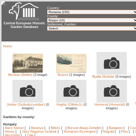
Country:
County:
Central European Historic
Settlement, Garden:
Garden Database
Home
Beclean (Betlen)
(3 image)
Brassó
(1 images)
Budila (Bodola)
(0 images)
Jimbor (Székelyzsombor)
(0
Hoghiz (Olthévíz)
(0
Homorod (Homoród)
(0
images)
images)
images)
Gardens by county:
Hungary
[
Bács-Kiskun
]
[
Baranya
]
[
Békés
]
[
Borsod-Abaúj-Zemplén
]
[
Budapest
]
[
Cso
[
Heves
]
[
Jász-Nagykun-Szolnok
]
[
Komárom-Esztergom
]
[
Nógrád
]
[
Pest
]
[
[
Veszprém
]
[
Zala
]