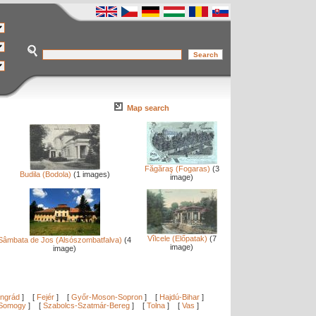
Map search
Făgăraş (Fogaras)
(3
Budila (Bodola)
(1 images)
image)
Vîlcele (Előpatak)
(7
Sâmbata de Jos (Alsószombatfalva)
(4
image)
image)
ngrád
]
[
Fejér
]
[
Győr-Moson-Sopron
]
[
Hajdú-Bihar
]
Somogy
]
[
Szabolcs-Szatmár-Bereg
]
[
Tolna
]
[
Vas
]