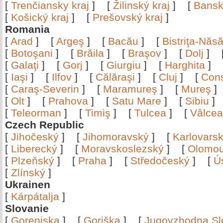
[
Trenčiansky kraj
]
[
Žilinský kraj
]
[
Bansk
[
Košický kraj
]
[
Prešovský kraj
]
Romania
[
Arad
]
[
Argeş
]
[
Bacău
]
[
Bistriţa-Nă
[
Botoşani
]
[
Brăila
]
[
Braşov
]
[
Dolj
]
[
Galaţi
]
[
Gorj
]
[
Giurgiu
]
[
Harghita
]
[
Iaşi
]
[
Ilfov
]
[
Călăraşi
]
[
Cluj
]
[
Con
[
Caraş-Severin
]
[
Maramureş
]
[
Mureş
[
Olt
]
[
Prahova
]
[
Satu Mare
]
[
Sibiu
[
Teleorman
]
[
Timiş
]
[
Tulcea
]
[
Vâlce
Czech Republic
[
Jihočeský
]
[
Jihomoravský
]
[
Karlovars
[
Liberecký
]
[
Moravskoslezský
]
[
Olomo
[
Plzeňský
]
[
Praha
]
[
Středočeský
]
[
Ú
[
Zlínský
]
Ukrainen
[
Kárpátalja
]
Slovanie
[
Gorenjska
]
[
Goriška
]
[
Jugovzhodna Sl