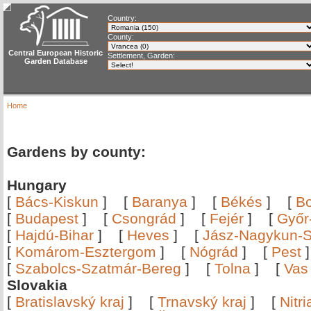
Country:
County:
Central European Historic
Settlement, Garden:
Garden Database
Home
Gardens by county:
Hungary
[
Bács-Kiskun
]
[
Baranya
]
[
Békés
]
[
B
[
Budapest
]
[
Csongrád
]
[
Fejér
]
[
Győr
[
Hajdú-Bihar
]
[
Heves
]
[
Jász-Nagykun-S
[
Komárom-Esztergom
]
[
Nógrád
]
[
Pest
[
Szabolcs-Szatmár-Bereg
]
[
Tolna
]
[
Vas
Slovakia
[
Bratislavský kraj
]
[
Trnavský kraj
]
[
Nitr