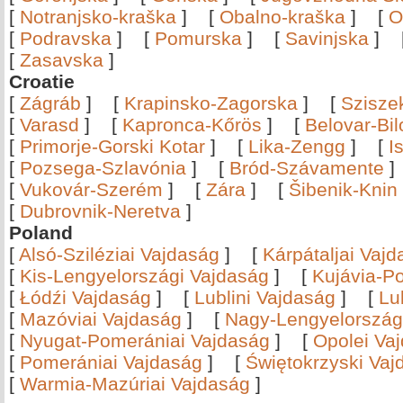
[
Notranjsko-kraška
]
[
Obalno-kraška
]
[
O
[
Podravska
]
[
Pomurska
]
[
Savinjska
]
[
Zasavska
]
Croatie
[
Zágráb
]
[
Krapinsko-Zagorska
]
[
Szisze
[
Varasd
]
[
Kapronca-Kőrös
]
[
Belovar-Bi
[
Primorje-Gorski Kotar
]
[
Lika-Zengg
]
[
I
[
Pozsega-Szlavónia
]
[
Bród-Szávamente
[
Vukovár-Szerém
]
[
Zára
]
[
Šibenik-Knin
[
Dubrovnik-Neretva
]
Poland
[
Alsó-Sziléziai Vajdaság
]
[
Kárpátaljai Vaj
[
Kis-Lengyelországi Vajdaság
]
[
Kujávia-P
[
Łódźi Vajdaság
]
[
Lublini Vajdaság
]
[
Lu
[
Mazóviai Vajdaság
]
[
Nagy-Lengyelország
[
Nyugat-Pomerániai Vajdaság
]
[
Opolei Va
[
Pomerániai Vajdaság
]
[
Świętokrzyski Vaj
[
Warmia-Mazúriai Vajdaság
]